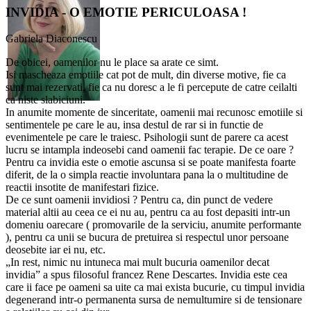
INVIDIA - O EMOTIE PERICULOASA !
Gabriela Diaconescu
De obicei, oamenilor nu le place sa arate ce simt.
Isi mascheaza emotiile cat pot de mult, din diverse motive, fie ca
sunt mai rezervati, fie ca nu doresc a le fi percepute de catre ceilalti
ca niste slabiciuni.
In anumite momente de sinceritate, oamenii mai recunosc emotiile si
sentimentele pe care le au, insa destul de rar si in functie de
evenimentele pe care le traiesc. Psihologii sunt de parere ca acest
lucru se intampla indeosebi cand oamenii fac terapie. De ce oare ?
Pentru ca invidia este o emotie ascunsa si se poate manifesta foarte
diferit, de la o simpla reactie involuntara pana la o multitudine de
reactii insotite de manifestari fizice.
De ce sunt oamenii invidiosi ? Pentru ca, din punct de vedere
material altii au ceea ce ei nu au, pentru ca au fost depasiti intr-un
domeniu oarecare ( promovarile de la serviciu, anumite performante
), pentru ca unii se bucura de pretuirea si respectul unor persoane
deosebite iar ei nu, etc.
„In rest, nimic nu intuneca mai mult bucuria oamenilor decat
invidia” a spus filosoful francez Rene Descartes. Invidia este cea
care ii face pe oameni sa uite ca mai exista bucurie, cu timpul invidia
degenerand intr-o permanenta sursa de nemultumire si de tensionare