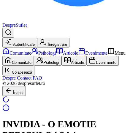
DespreSuflet
Autentificare
Înregistrare
Comunitate
Psihologi
Articole
Evenimente
Menu
Comunitate
Psihologi
Articole
Evenimente
Colapsează
Despre
Contact
FAQ
© 2026 despresuflet.ro
Înapoi
INVIDIA - O EMOTIE