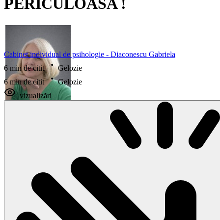
PERICULOASA !
Cabinet individual de psihologie - Diaconescu Gabriela
6 min de citit
Gelozie
6 min de citit
Gelozie
vizualizări