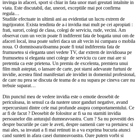
invinga in afaceri, sport si chiar in fata unor mari greutati intalnite in
viata. Este discutabil, dar, uneori, exceptiile mai pot confirma
regula…
Studiile efectuate in ultimii ani au evidentiat un lucru extrem de
ingrijorator. Exista tendinta de a-i invidia mai mult pe cei apropiati :
frati, surori, colegi de clasa, colegi de serviciu, rude, vecini. Am
observat cum un vecin poate fi indiferent fata de bogatia unui om de
afaceri local, insa poate suferi daca un alt vecin isi cumpara o mobila
noua. O domnisoara/doamna poate fi total indiferenta fata de
frumusetea si eleganta unei vedete TV, dar extrem de invidioasa pe
frumusetea si eleganta unei colege de serviciu cu care mai are si
pretentia ca este prietena. Un premiu de excelenta, premiera unui
film mult asteptat, o lansare de carte, pot starni adevarate furtuni de
invidie, acestea fiind manifestari ale invidiei in domeniul profesional,
de care nu prea se discuta de teama de a nu supara pe cineva care nu
trebuie suparat…
Din punctul meu de vedere invidia este o emotie deosebit de
periculoasa, in sensul ca da nastere unor ganduri negative, avand
repercursiuni dintre cele mai profunde asupra comportamentului. Ce
ar fi de facut ? Deosebit de folositor ar fi sa nu starniti invidia
persoanelor din anturajul dumneavoastra. Cum ? Sa nu povestiti des
despre bucuriile pe care le aveti, despre oamenii care va pretuiesc si
mai ales, sa invatati a fi mai retinuti in a va exprima bucuria atunci
cand sunteti in afara casei dumneavoastra. Oare putem vorbi si