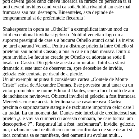
poti deveni gelos cand cineva incearca sa flirteze cu perechea ta si
poti deveni invidios cand vezi ca sotia/iubita rivalului tau este mai
frumoasa sau mai desteapta. Bineanteles, asta depinde de
temperamentul si de preferintele fiecaruia !
Shakespeare in opera sa „Othello” a exemplificat intr-un mod cu
totul exceptional invidia si gelozia. Nobilul venetian Iago nu a
suportat prestigiul de care s-a bucurat Othello atunci cand i-a invins
pe turci aparand Venetia. Pentru a distruge prietenia intre Othello si
prietenul sau nobilul Cassio, a pus la cale un plan marsav. Dintr-o
pura invidie, l-a facut sa creada pe Othello ca adorata sa sotie il
insala cu Cassio. Din gelozie acesta a omorat-o. Totul s-a sfarsit
dramatic si este usor de observat ca, spre deosebire de invidie,
gelozia este centrata pe riscul de a pierde.
Un alt exemplu ar putea fi considerata cartea „Contele de Monte
Cristo” scrisa de Alexandre Dumas. Este povestea unui tanar cu un
viitor promitator pe nume Edmond Dantes, care a facut multi de ani
de inchisoare nevinovat. Obiectul invidiei si geloziei a fost frumoasa
Mercedes cu care acesta intentiona sa se casatoreasca. Cartea
prezinta o suprinzatoare stategie de razbunare impotriva celor care l-
au tradat. La un moment dat, Dantes este intrebat de credinciosul sau
prieten „Ce vrei sa cumperi cu aceasta comoara, pe care tocmai am
descoperit-o ?” . Raspunsul lui a fost „razbunarea”. Invidie, gelozie,
ura, razbunare sunt realitati cu care ne confruntam de sute de ani si
inca continua sa se manifeste, desi oamenii au evoluat mult…