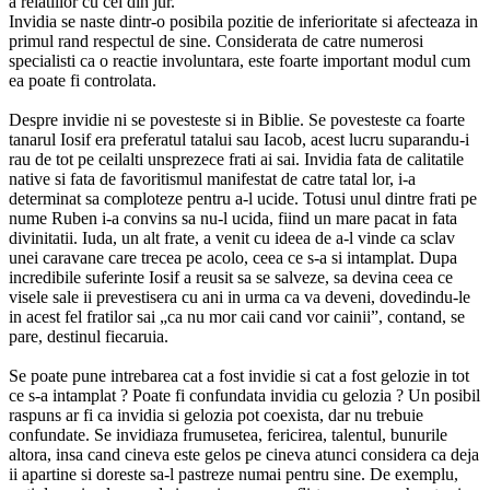
a relatiilor cu cei din jur.
Invidia se naste dintr-o posibila pozitie de inferioritate si afecteaza in
primul rand respectul de sine. Considerata de catre numerosi
specialisti ca o reactie involuntara, este foarte important modul cum
ea poate fi controlata.
Despre invidie ni se povesteste si in Biblie. Se povesteste ca foarte
tanarul Iosif era preferatul tatalui sau Iacob, acest lucru suparandu-i
rau de tot pe ceilalti unsprezece frati ai sai. Invidia fata de calitatile
native si fata de favoritismul manifestat de catre tatal lor, i-a
determinat sa comploteze pentru a-l ucide. Totusi unul dintre frati pe
nume Ruben i-a convins sa nu-l ucida, fiind un mare pacat in fata
divinitatii. Iuda, un alt frate, a venit cu ideea de a-l vinde ca sclav
unei caravane care trecea pe acolo, ceea ce s-a si intamplat. Dupa
incredibile suferinte Iosif a reusit sa se salveze, sa devina ceea ce
visele sale ii prevestisera cu ani in urma ca va deveni, dovedindu-le
in acest fel fratilor sai „ca nu mor caii cand vor cainii”, contand, se
pare, destinul fiecaruia.
Se poate pune intrebarea cat a fost invidie si cat a fost gelozie in tot
ce s-a intamplat ? Poate fi confundata invidia cu gelozia ? Un posibil
raspuns ar fi ca invidia si gelozia pot coexista, dar nu trebuie
confundate. Se invidiaza frumusetea, fericirea, talentul, bunurile
altora, insa cand cineva este gelos pe cineva atunci considera ca deja
ii apartine si doreste sa-l pastreze numai pentru sine. De exemplu,