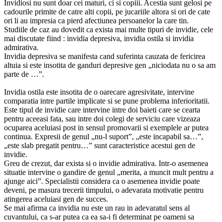
Invidiosi nu sunt doar cei maturi, ci si copiii. Acestia sunt gelosi pe
cadourile primite de catre alti copii, pe jucariile altora si ori de cate
ori li au impresia ca pierd afectiunea persoanelor la care tin.
Studiile de caz au dovedit ca exista mai multe tipuri de invidie, cele
mai discutate fiind : invidia depresiva, invidia ostila si invidia
admirativa.
Invidia depresiva se manifesta cand suferinta cauzata de fericirea
altuia si este insotita de ganduri depresive gen „niciodata nu o sa am
parte de …”.
Invidia ostila este insotita de o oarecare agresivitate, intervine
comparatia intre partile implicate si se pune problema inferioritatii.
Este tipul de invidie care intervine intre doi baieti care se cearta
pentru aceeasi fata, sau intre doi colegi de serviciu care vizeaza
ocuparea aceluiasi post in sensul promovarii si exemplele ar putea
continua. Expresii de genul „nu-l suport”, „este incapabil sa…”,
„este slab pregatit pentru…” sunt caracteristice acestui gen de
invidie.
Greu de crezut, dar exista si o invidie admirativa. Intr-o asemenea
situatie intervine o gandire de genul „merita, a muncit mult pentru a
ajunge aici”. Specialistii considera ca o asemenea invidie poate
deveni, pe masura trecerii timpului, o adevarata motivatie pentru
atingerea aceluiasi gen de succes.
Se mai afirma ca invidia nu este un rau in adevaratul sens al
cuvantului, ca s-ar putea ca ea sa-i fi determinat pe oameni sa