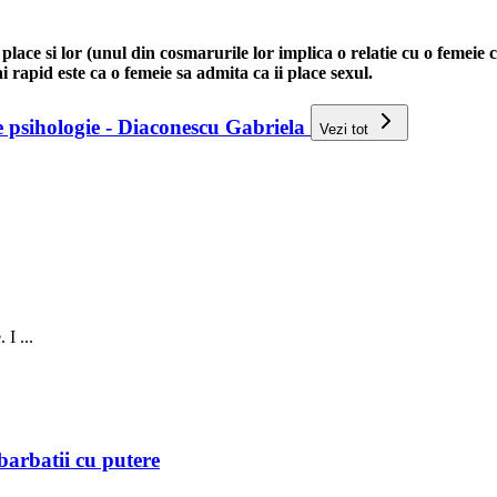
place si lor (unul din cosmarurile lor implica o relatie cu o femeie ca
i rapid este ca o femeie sa admita ca ii place sexul.
de psihologie - Diaconescu Gabriela
Vezi tot
 I ...
 barbatii cu putere