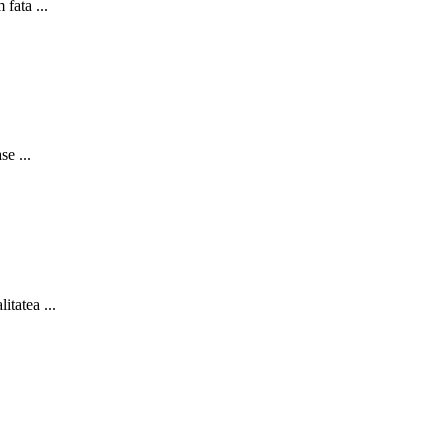
 fata ...
se ...
itatea ...