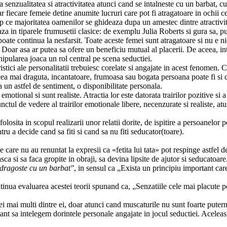
senzualitatea si atractivitatea atunci cand se intalneste cu un barbat, cu 
fiecare femeie detine anumite lucruri care pot fi atragatoare in ochii cel
p ce majoritatea oamenilor se ghideaza dupa un amestec dintre atractivita
za in tiparele frumusetii clasice: de exemplu Julia Roberts si gura sa, p
 poate continua la nesfarsit. Toate aceste femei sunt atragatoare si nu e ni
t. Doar asa ar putea sa ofere un beneficiu mutual al placerii. De aceea, 
nipularea joaca un rol central pe scena seductiei.
istici ale personalitatii trebuiesc corelate si angajate in acest fenomen.
t cea mai draguta, incantatoare, frumoasa sau bogata persoana poate fi si
a un astfel de sentiment, o disponibilitate personala.
otional si sunt realiste. Atractia lor este datorata trairilor pozitive si 
ctul de vedere al trairilor emotionale libere, necenzurate si realiste, at
 folosita in scopul realizarii unor relatii dorite, de ispitire a persoanelor
ru a decide cand sa fiti si cand sa nu fiti seducator(toare).
e care nu au renuntat la expresii ca «fetita lui tata» pot respinge astfel 
a si sa faca gropite in obraji, sa devina lipsite de ajutor si seducatoare
 dragoste cu un barbat"
, in sensul ca „Exista un principiu important care
tinua evaluarea acestei teorii spunand ca, „Senzatiile cele mai placute pot 
ei mai multi dintre ei, doar atunci cand muscaturile nu sunt foarte putern
nt sa intelegem dorintele personale angajate in jocul seductiei. Aceleasi