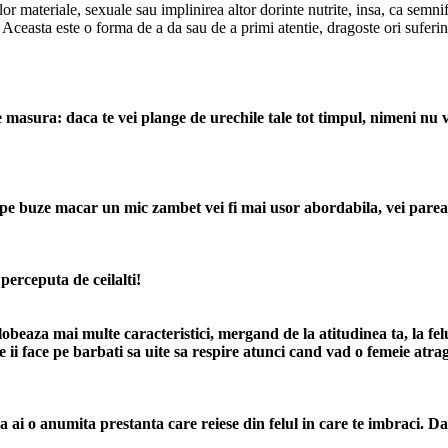
 materiale, sexuale sau implinirea altor dorinte nutrite, insa, ca semnif
a. Aceasta este o forma de a da sau de a primi atentie, dragoste ori sufer
e masura: daca te vei plange de urechile tale tot timpul, nimeni nu 
 pe buze macar un mic zambet vei fi mai usor abordabila, vei parea in 
i perceputa de ceilalti!
lobeaza mai multe caracteristici, mergand de la atitudinea ta, la felu
 ii face pe barbati sa uite sa respire atunci cand vad o femeie atrag
 ai o anumita prestanta care reiese din felul in care te imbraci. Daca 