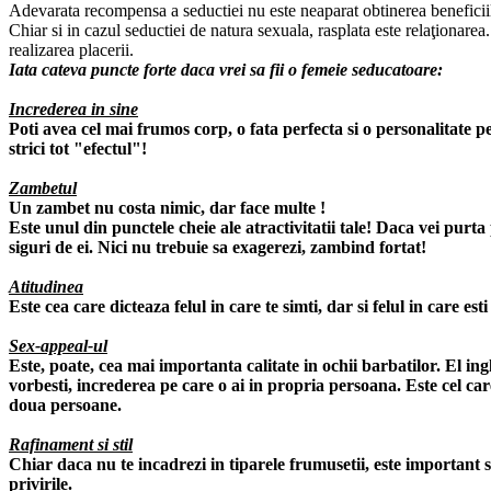
Adevarata recompensa a seductiei nu este neaparat obtinerea beneficiilor
Chiar si in cazul seductiei de natura sexuala, rasplata este relaţionare
realizarea placerii.
Iata cateva puncte forte daca vrei sa fii o femeie seducatoare:
Increderea in sine
Poti avea cel mai frumos corp, o fata perfecta si o personalitate p
strici tot "efectul"!
Zambetul
Un zambet nu costa nimic, dar face multe !
Este unul din punctele cheie ale atractivitatii tale! Daca vei purta
siguri de ei. Nici nu trebuie sa exagerezi, zambind fortat!
Atitudinea
Este cea care dicteaza felul in care te simti, dar si felul in care est
Sex-appeal-ul
Este, poate, cea mai importanta calitate in ochii barbatilor. El ing
vorbesti, increderea pe care o ai in propria persoana. Este cel care
doua persoane.
Rafinament si stil
Chiar daca nu te incadrezi in tiparele frumusetii, este important sa
privirile.