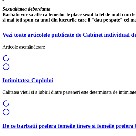
Sexualitatea debordanta
Barbatii vor sa afle ca femeilor le place sexul la fel de mult cum le 
si mai toti spun ca unul din lucrurile care ii "dau pe spate" cel ma
Vezi toate articolele publicate de Cabinet individual 
Articole asemănătoare
Intimitatea Cuplului
Calitatea vietii si a iubirii dintre parteneri este determinata de intimitate.
De ce barbatii prefera femeile tinere si femeile prefera