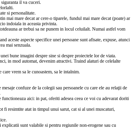
siguranta il va cuceri.
orlalti.
te si personalitate.
utin mai mare decat ar cere-o tiparele, fundul mai mare decat (poate) ar
cio indoiala in aceasta privinta.
intotdeauna ar trebui sa ne punem in locul celuilalt. Numai astfel vom
 Cand aceste aspecte specifice unei persoane sunt afisate, expuse, atunci
 cea mai senzuala.
a unei bune imagini despre sine si despre proiectele lor de viata.
unci, in mod automat, devenim atractivi. Traind alaturi de celelalte
 pe care vrem sa le cunoastem, sa le intalnim.
de mesaje confuze de la colegii sau persoanele cu care ele au relaţii de
.
 functioneaza aici: in pat, oferiti adesea ceea ce voi cu adevarat doriti
fi resimtite atat in timpul unui sarut, cat si al unei muscaturi,
ice.
 explicatii sunt valabile si pentru regiunile non-erogene sau cu