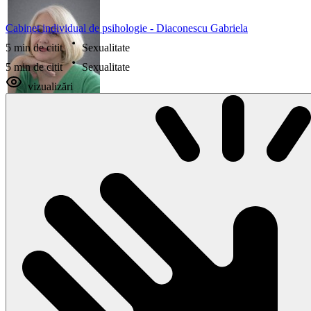
Cabinet individual de psihologie - Diaconescu Gabriela
5 min de citit
Sexualitate
5 min de citit
Sexualitate
vizualizări