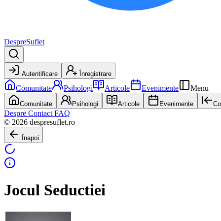
DespreSuflet
Autentificare
Înregistrare
Comunitate
Psihologi
Articole
Evenimente
Menu
Comunitate
Psihologi
Articole
Evenimente
Co
Despre
Contact
FAQ
© 2026 despresuflet.ro
Înapoi
Jocul Seductiei