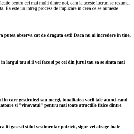
icatie pentru cei mai multi dintre noi, cam la aceste lucruri se rezuma.
inta. Ea este un intreg process de implicare in ceea ce se numeste
va putea observa cat de draguta esti! Daca nu ai incredere in tine,
largul tau si ii vei face si pe cei din jurul tau sa se simta mai
l in care gesticulezi sau mergi, tonalitatea vocii tale atunci cand
atoare si "vinovatul" pentru mai toate atractiile fizice dintre
iti gasesti stilul vestimentar potrivit, sigur vei atrage toate