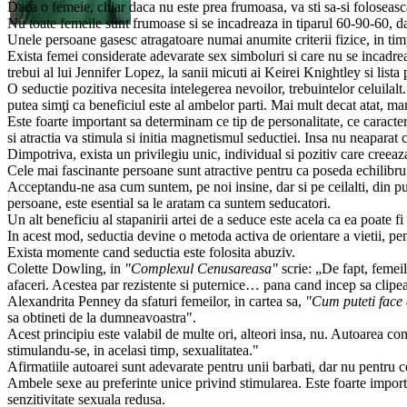
Daca o femeie, chiar daca nu este prea frumoasa, va sti sa-si foloseasca 
Nu toate femeile sunt frumoase si se incadreaza in tiparul 60-90-60, dar 
Unele persoane gasesc atragatoare numai anumite criterii fizice, in tim
Exista femei considerate adevarate sex simboluri si care nu se incadrea
trebui al lui Jennifer Lopez, la sanii micuti ai Keirei Knightley si lista
O seductie pozitiva necesita intelegerea nevoilor, trebuintelor celuilal
putea simţi ca beneficiul este al ambelor parti. Mai mult decat atat, ma
Este foarte important sa determinam ce tip de personalitate, ce caracter
si atractia va stimula si initia magnetismul seductiei. Insa nu neapara
Dimpotriva, exista un privilegiu unic, individual si pozitiv care creeaz
Cele mai fascinante persoane sunt atractive pentru ca poseda echilibru em
Acceptandu-ne asa cum suntem, pe noi insine, dar si pe ceilalti, din pun
persoane, este esential sa le aratam ca suntem seducatori.
Un alt beneficiu al stapanirii artei de a seduce este acela ca ea poate fi
In acest mod, seductia devine o metoda activa de orientare a vietii, pent
Exista momente cand seductia este folosita abuziv.
Colette Dowling, in
"Complexul Cenusareasa"
scrie: „De fapt, femeil
afaceri. Acestea par rezistente si puternice… pana cand incep sa clipeasc
Alexandrita Penney da sfaturi femeilor, in cartea sa,
"Cum puteti face
sa obtineti de la dumneavoastra".
Acest principiu este valabil de multe ori, alteori insa, nu. Autoarea con
stimulandu-se, in acelasi timp, sexualitatea."
Afirmatiile autoarei sunt adevarate pentru unii barbati, dar nu pentru c
Ambele sexe au preferinte unice privind stimularea. Este foarte importa
senzitivitate sexuala redusa.