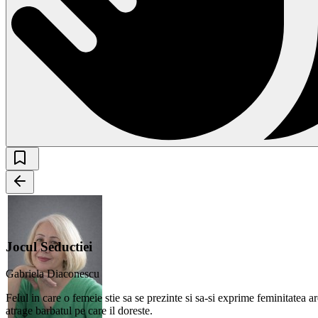
Jocul Seductiei
Gabriela Diaconescu
Felul in care o femeie stie sa se prezinte si sa-si exprime feminitatea a
atrage barbatul pe care il doreste.