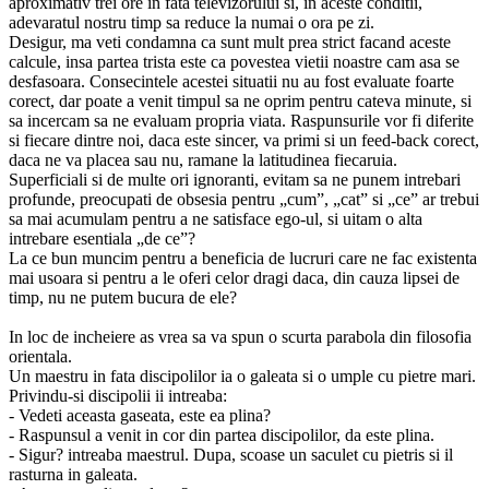
aproximativ trei ore in fata televizorului si, in aceste conditii,
adevaratul nostru timp sa reduce la numai o ora pe zi.
Desigur, ma veti condamna ca sunt mult prea strict facand aceste
calcule, insa partea trista este ca povestea vietii noastre cam asa se
desfasoara. Consecintele acestei situatii nu au fost evaluate foarte
corect, dar poate a venit timpul sa ne oprim pentru cateva minute, si
sa incercam sa ne evaluam propria viata. Raspunsurile vor fi diferite
si fiecare dintre noi, daca este sincer, va primi si un feed-back corect,
daca ne va placea sau nu, ramane la latitudinea fiecaruia.
Superficiali si de multe ori ignoranti, evitam sa ne punem intrebari
profunde, preocupati de obsesia pentru „cum”, „cat” si „ce” ar trebui
sa mai acumulam pentru a ne satisface ego-ul, si uitam o alta
intrebare esentiala „de ce”?
La ce bun muncim pentru a beneficia de lucruri care ne fac existenta
mai usoara si pentru a le oferi celor dragi daca, din cauza lipsei de
timp, nu ne putem bucura de ele?
In loc de incheiere as vrea sa va spun o scurta parabola din filosofia
orientala.
Un maestru in fata discipolilor ia o galeata si o umple cu pietre mari.
Privindu-si discipolii ii intreaba:
- Vedeti aceasta gaseata, este ea plina?
- Raspunsul a venit in cor din partea discipolilor, da este plina.
- Sigur? intreaba maestrul. Dupa, scoase un saculet cu pietris si il
rasturna in galeata.