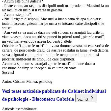
- Acum este plina galeata?
- Poate ca nu, au raspuns discipolii mult mai prudenti. Maestrul ia un
alt saculet cu nisip si il varsa in galeata.
- Acum este plina?
- Nu! Strigara discipolii. Maestrul a luat o cana de apa si o varsa
toata in aceeasi galeata, iar pe urma se intoarse catre discipoli si le
spuse:
- Am vrut sa va arat ca daca nu veti sti cum sa aranjati lucrurile in
viata voastra, daca nu stiti sa puneti in primul rand „pietrele mari”,
nu veti mai avea dupa aceea loc pentru altele.
Oricare ar fi „pietrele mari” din viata dumneavostra, ca este vorba de
cariera, de persoanele dragi, de gasirea rostului in lume, aveti datoria
sa va asigurati ca, in primul rand, ele ocupa un rol important si
prioritar, indiferent de timpul de care dispuneti.
Acum ca stiti cum sa aranjati „pietrele mari”, ramane doar o
chestiune de timp sa incepeti sa va umpleti viata.
Succes!
Autor: Cristian Manea, psiholog
Vezi toate articolele publicate de Cabinet individual
de psihologie - Diaconescu Gabriela
Vezi tot
Articole asemănătoare