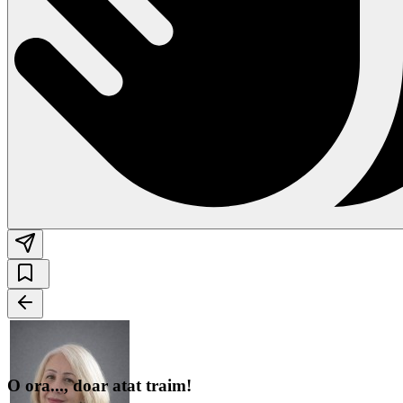
O ora..., doar atat traim!