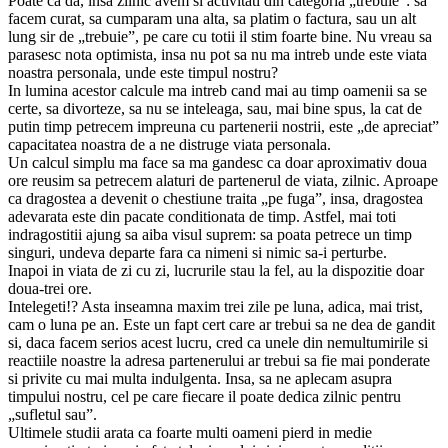
Poate ca da, insa zilnic avem si activitati din categoria „trebuie”: sa
facem curat, sa cumparam una alta, sa platim o factura, sau un alt
lung sir de „trebuie”, pe care cu totii il stim foarte bine. Nu vreau sa
parasesc nota optimista, insa nu pot sa nu ma intreb unde este viata
noastra personala, unde este timpul nostru?
In lumina acestor calcule ma intreb cand mai au timp oamenii sa se
certe, sa divorteze, sa nu se inteleaga, sau, mai bine spus, la cat de
putin timp petrecem impreuna cu partenerii nostrii, este „de apreciat”
capacitatea noastra de a ne distruge viata personala.
Un calcul simplu ma face sa ma gandesc ca doar aproximativ doua
ore reusim sa petrecem alaturi de partenerul de viata, zilnic. Aproape
ca dragostea a devenit o chestiune traita „pe fuga”, insa, dragostea
adevarata este din pacate conditionata de timp. Astfel, mai toti
indragostitii ajung sa aiba visul suprem: sa poata petrece un timp
singuri, undeva departe fara ca nimeni si nimic sa-i perturbe.
Inapoi in viata de zi cu zi, lucrurile stau la fel, au la dispozitie doar
doua-trei ore.
Intelegeti!? Asta inseamna maxim trei zile pe luna, adica, mai trist,
cam o luna pe an. Este un fapt cert care ar trebui sa ne dea de gandit
si, daca facem serios acest lucru, cred ca unele din nemultumirile si
reactiile noastre la adresa partenerului ar trebui sa fie mai ponderate
si privite cu mai multa indulgenta. Insa, sa ne aplecam asupra
timpului nostru, cel pe care fiecare il poate dedica zilnic pentru
„sufletul sau”.
Ultimele studii arata ca foarte multi oameni pierd in medie