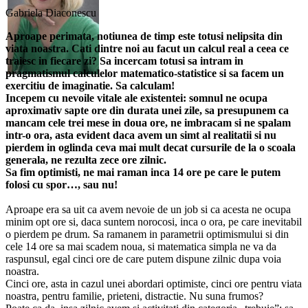
Gabriela Diaconescu
Aproape perimata, notiunea de timp este totusi nelipsita din
viata noastra. Cati dintre noi au facut un calcul real a ceea ce
traiesc in fiecare zi? Sa incercam totusi sa intram in
pragmatismul calculelor matematico-statistice si sa facem un
exercitiu de imaginatie. Sa calculam!
Incepem cu nevoile vitale ale existentei: somnul ne ocupa
aproximativ sapte ore din durata unei zile, sa presupunem ca
mancam cele trei mese in doua ore, ne imbracam si ne spalam
intr-o ora, asta evident daca avem un simt al realitatii si nu
pierdem in oglinda ceva mai mult decat cursurile de la o scoala
generala, ne rezulta zece ore zilnic.
Sa fim optimisti, ne mai raman inca 14 ore pe care le putem
folosi cu spor…, sau nu!
Aproape era sa uit ca avem nevoie de un job si ca acesta ne ocupa
minim opt ore si, daca suntem norocosi, inca o ora, pe care inevitabil
o pierdem pe drum. Sa ramanem in parametrii optimismului si din
cele 14 ore sa mai scadem noua, si matematica simpla ne va da
raspunsul, egal cinci ore de care putem dispune zilnic dupa voia
noastra.
Cinci ore, asta in cazul unei abordari optimiste, cinci ore pentru viata
noastra, pentru familie, prieteni, distractie. Nu suna frumos?