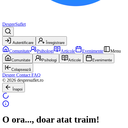
DespreSuflet
Autentificare
Înregistrare
Comunitate
Psihologi
Articole
Evenimente
Menu
Comunitate
Psihologi
Articole
Evenimente
Colapsează
Despre
Contact
FAQ
© 2026 despresuflet.ro
Înapoi
O ora..., doar atat traim!