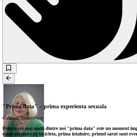
"Prima data" – prima experienta sexuala
Gabriela Diaconescu
Pentru cei mai multi dintre noi "prima data" este un moment impo
cand am mers pe bicicleta, prima intalnire, primul sarut sunt eve