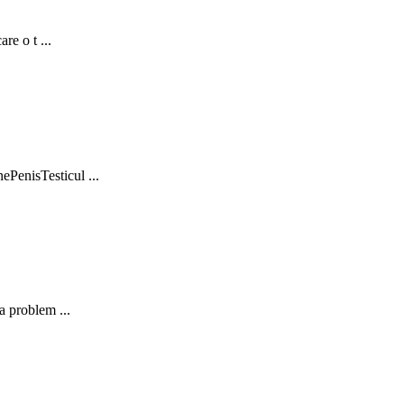
re o t ...
PenisTesticul ...
a problem ...