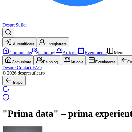
DespreSuflet
Autentificare
Înregistrare
Comunitate
Psihologi
Articole
Evenimente
Menu
Comunitate
Psihologi
Articole
Evenimente
Co
Despre
Contact
FAQ
© 2026 despresuflet.ro
Înapoi
"Prima data" – prima experient