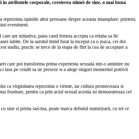
ii in atributele corporale, cresterea stimei de sine, o mai buna
a reprezinta opiniile altor persoane despre aceasta intamplare: prieteni,
estui eveniment.
care are initiativa, pana cand femeia accepta ca relatia sa fie
nei iubite. De la sarutul timid furat la inceput ca o joaca, cei doi
st stadiu, practic se trece de la etapa de flirt la cea de acceptare a
ineri care pot transforma prima experienta sexuala intr-o amintire nu
-i lasa pe ceialti sa ne preseze si a alege singuri momentul potrivit
ui ca virginitatea reprezinta o virtute, iar cultura promoveaza si
na frustrare, pentru ca prin actul sexual acestia isi demonstreaza cel
 cu sine si prima sarcina, poate marca debutul maturizarii, cu tot ce