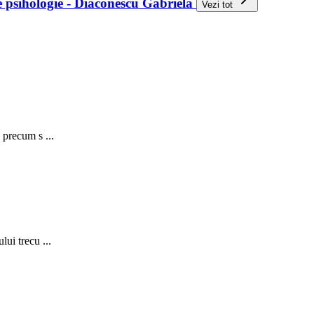
de psihologie - Diaconescu Gabriela
Vezi tot
 precum s ...
ui trecu ...