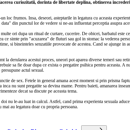
facerea curiozitatii, dorinta de libertate deplina, obtinerea increder
-un loc frumos. Insa, deseori, asteptarile in legatura cu aceasta experient
ma data" din punctul lor de vedere si ne-au influentat perceptia asupra ac
lte ori dupa un ritual de curtare, cucerire. De obicei, barbatul este cel 
ea ce simte prin "acuzarea" de fluturi sau gol in stomac la vederea persoa
time, si bineinteles senzatiile provocate de acestea. Cand se ajunge in ace
simt la derularea acestui proces, uneori pot aparea diverse temeri sau ret
rebuie sa fie doar dupa ce exista o pregatire psihica pentru aceasta. A nu
e presupune actul sexual.
functie de sex. Fetele in general amana acest moment si prin prisma faptul
 ca inca nu sunt pregatite sa devina mame. Pentru baieti, amanarea inseam
erimenteze decat sa discute pe aceasta tema.
 doi nu le-au luat in calcul. Astfel, cand prima experienta sexuala aduce
u mai au legatura doar cu propria persoana.