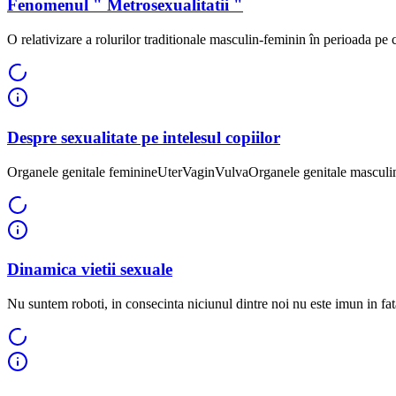
Fenomenul " Metrosexualitatii "
O relativizare a rolurilor traditionale masculin-feminin în perioada pe ca
Despre sexualitate pe intelesul copiilor
Organele genitale feminineUterVaginVulvaOrganele genitale masculine
Dinamica vietii sexuale
Nu suntem roboti, in consecinta niciunul dintre noi nu este imun in fat