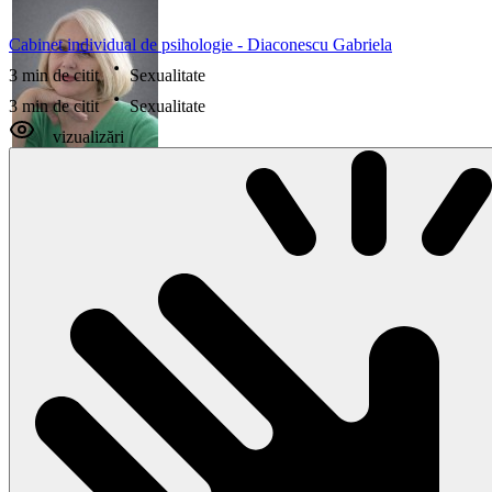
Cabinet individual de psihologie - Diaconescu Gabriela
3 min de citit
Sexualitate
3 min de citit
Sexualitate
vizualizări