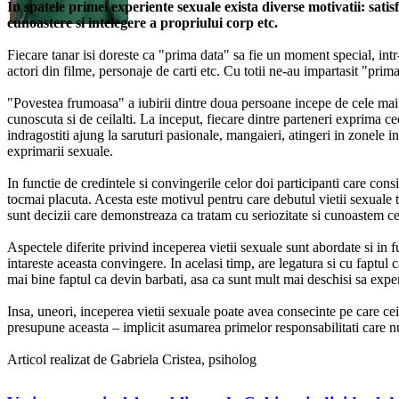
In spatele primei experiente sexuale exista diverse motivatii: satis
cunoastere si intelegere a propriului corp etc.
Fiecare tanar isi doreste ca "prima data" sa fie un moment special, intr
actori din filme, personaje de carti etc. Cu totii ne-au impartasit "pri
"Povestea frumoasa" a iubirii dintre doua persoane incepe de cele mai mu
cunoscuta si de ceilalti. La inceput, fiecare dintre parteneri exprima ce
indragostiti ajung la saruturi pasionale, mangaieri, atingeri in zonele in
exprimarii sexuale.
In functie de credintele si convingerile celor doi participanti care con
tocmai placuta. Acesta este motivul pentru care debutul vietii sexuale t
sunt decizii care demonstreaza ca tratam cu seriozitate si cunoastem c
Aspectele diferite privind inceperea vietii sexuale sunt abordate si in 
intareste aceasta convingere. In acelasi timp, are legatura si cu faptul
mai bine faptul ca devin barbati, asa ca sunt mult mai deschisi sa exp
Insa, uneori, inceperea vietii sexuale poate avea consecinte pe care cei
presupune aceasta – implicit asumarea primelor responsabilitati care n
Articol realizat de Gabriela Cristea, psiholog