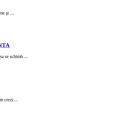
ime şi …
NTA
a se schimb ...
m crezi ...