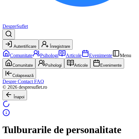
DespreSuflet
Autentificare
Înregistrare
Comunitate
Psihologi
Articole
Evenimente
Menu
Comunitate
Psihologi
Articole
Evenimente
Colapsează
Despre
Contact
FAQ
© 2026 despresuflet.ro
Înapoi
Tulburarile de personalitate