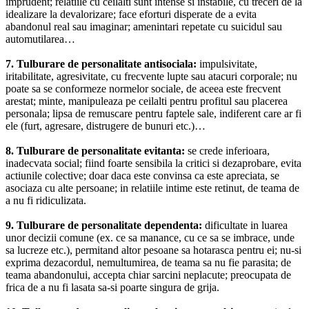
imprudent; relatiile cu ceilalti sunt intense si instabile, cu treceri de la
idealizare la devalorizare; face eforturi disperate de a evita
abandonul real sau imaginar; amenintari repetate cu suicidul sau
automutilarea…
7. Tulburare de personalitate antisociala:
impulsivitate,
iritabilitate, agresivitate, cu frecvente lupte sau atacuri corporale; nu
poate sa se conformeze normelor sociale, de aceea este frecvent
arestat; minte, manipuleaza pe ceilalti pentru profitul sau placerea
personala; lipsa de remuscare pentru faptele sale, indiferent care ar fi
ele (furt, agresare, distrugere de bunuri etc.)…
8. Tulburare de personalitate evitanta:
se crede inferioara,
inadecvata social; fiind foarte sensibila la critici si dezaprobare, evita
actiunile colective; doar daca este convinsa ca este apreciata, se
asociaza cu alte persoane; in relatiile intime este retinut, de teama de
a nu fi ridiculizata.
9. Tulburare de personalitate dependenta:
dificultate in luarea
unor decizii comune (ex. ce sa manance, cu ce sa se imbrace, unde
sa lucreze etc.), permitand altor pesoane sa hotarasca pentru ei; nu-si
exprima dezacordul, nemultumirea, de teama sa nu fie parasita; de
teama abandonului, accepta chiar sarcini neplacute; preocupata de
frica de a nu fi lasata sa-si poarte singura de grija.