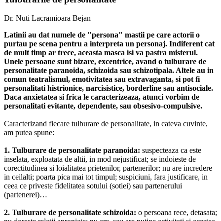
Dr. Nuti Lacramioara Bejan
Latinii au dat numele de "persona" mastii pe care actorii o
purtau pe scena pentru a interpreta un personaj. Indiferent cat
de mult timp ar trece, aceasta masca isi va pastra misterul.
Unele persoane sunt bizare, excentrice, avand o tulburare de
personalitate paranoida, schizoida sau schizotipala. Altele au in
comun teatralismul, emotivitatea sau extravaganta, si pot fi
personalitati histrionice, narcisistice, borderline sau antisociale.
Daca anxietatea si frica le caracterizeaza, atunci vorbim de
personalitati evitante, dependente, sau obsesivo-compulsive.
Caracterizand fiecare tulburare de personalitate, in cateva cuvinte,
am putea spune:
1. Tulburare de personalitate paranoida:
suspecteaza ca este
inselata, exploatata de altii, in mod nejustificat; se indoieste de
corectitudinea si loialitatea prietenilor, partenerilor; nu are incredere
in ceilalti; poarta pica mai tot timpul; suspiciuni, fara justificare, in
ceea ce priveste fidelitatea sotului (sotiei) sau partenerului
(partenerei)…
2. Tulburare de personalitate schizoida:
o persoana rece, detasata;