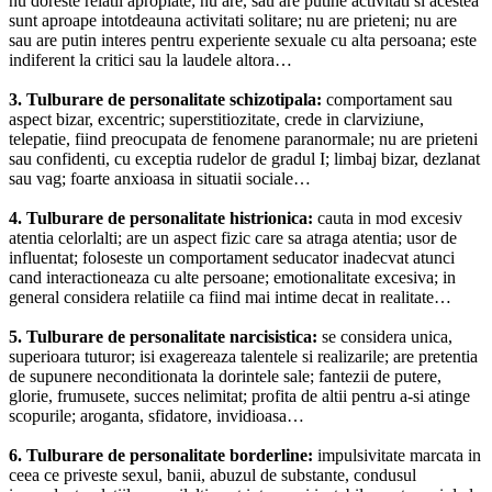
nu doreste relatii apropiate; nu are, sau are putine activitati si acestea
sunt aproape intotdeauna activitati solitare; nu are prieteni; nu are
sau are putin interes pentru experiente sexuale cu alta persoana; este
indiferent la critici sau la laudele altora…
3. Tulburare de personalitate schizotipala:
comportament sau
aspect bizar, excentric; superstitiozitate, crede in clarviziune,
telepatie, fiind preocupata de fenomene paranormale; nu are prieteni
sau confidenti, cu exceptia rudelor de gradul I; limbaj bizar, dezlanat
sau vag; foarte anxioasa in situatii sociale…
4. Tulburare de personalitate histrionica:
cauta in mod excesiv
atentia celorlalti; are un aspect fizic care sa atraga atentia; usor de
influentat; foloseste un comportament seducator inadecvat atunci
cand interactioneaza cu alte persoane; emotionalitate excesiva; in
general considera relatiile ca fiind mai intime decat in realitate…
5. Tulburare de personalitate narcisistica:
se considera unica,
superioara tuturor; isi exagereaza talentele si realizarile; are pretentia
de supunere neconditionata la dorintele sale; fantezii de putere,
glorie, frumusete, succes nelimitat; profita de altii pentru a-si atinge
scopurile; aroganta, sfidatore, invidioasa…
6. Tulburare de personalitate borderline:
impulsivitate marcata in
ceea ce priveste sexul, banii, abuzul de substante, condusul