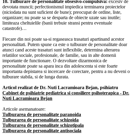
10. Tulburare de personalitate obsesivo-compulsiva:
excesiv de
devotata muncii; perfectionismul impiedica terminarea proiectelor
(niciodata nu sunt suficient de bune); preocupat de ordine, liste,
organizare; nu poate sa se desparta de obiecte uzate sau inutile;
limiteaza cheltuielile (banii trebuie stransi pentru eventuale
catastrofe)…
Fiecare din noi poate sa-si regaseasca trasaturi apartinand acestor
personalitati. Putem spune ca este o tulburare de personalitate doar
atunci cand aceste trasaturi sunt inflexibile, determina alterarea
relatiilor sociale, profesionale, de familie, sau in alte domenii
importante de functionare. O dezvoltare dizarmonica de
personalitate poate sa apara inca din adolescenta si este foarte
importanta depistarea si incercare de corectare, pentru a nu deveni o
tulburare stabila, si de lunga durata.
Articol realizat de Dr. Nuti Lacramioara Bejan, psihiatru
Cabinet de psihiatrie pediatrica si consiliere psihoterapica - Dr.
Nuti Lacramioara Bejan
Articole asemanatoare:
Tulburarea de personalitate paranoida
Tulburarea de personalitate schizoida
Tulburarea de personalitate schizotipala
Tulburarea de personalitate antisociala