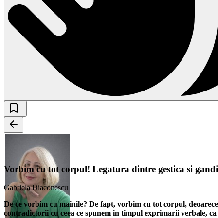
Vorbim cu tot corpul! Legatura dintre gestica si gandi
Gabriela Diaconescu
De ce vorbim cu mainile? De fapt, vorbim cu tot corpul, deoarece f
contradictorii cu ceea ce spunem in timpul exprimarii verbale, ca