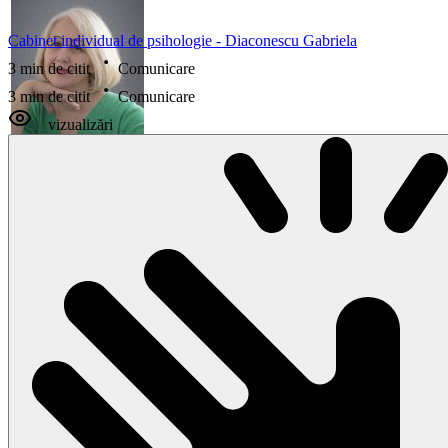
Cabinet individual de psihologie - Diaconescu Gabriela
3 min de citit
Comunicare
3 min de citit
Comunicare
vizualizări