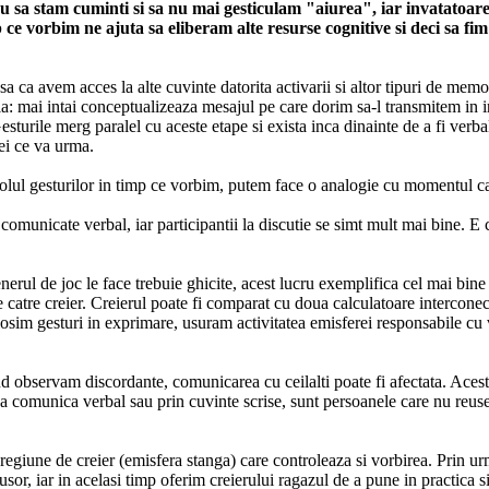
au sa stam cuminti si sa nu mai gesticulam "aiurea", iar invatatoare
ce vorbim ne ajuta sa eliberam alte resurse cognitive si deci sa fim 
 asa ca avem acces la alte cuvinte datorita activarii si altor tipuri de memo
a: mai intai conceptualizeaza mesajul pe care dorim sa-l transmitem in i
Gesturile merg paralel cu aceste etape si exista inca dinainte de a fi verb
ei ce va urma.
e rolul gesturilor in timp ce vorbim, putem face o analogie cu momentul
 comunicate verbal, iar participantii la discutie se simt mult mai bine. 
enerul de joc le face trebuie ghicite, acest lucru exemplifica cel mai bi
de catre creier. Creierul poate fi comparat cu doua calculatoare intercone
losim gesturi in exprimare, usuram activitatea emisferei responsabile cu 
cand observam discordante, comunicarea cu ceilalti poate fi afectata. Ace
 a comunica verbal sau prin cuvinte scrise, sunt persoanele care nu reusesc
 regiune de creier (emisfera stanga) care controleaza si vorbirea. Prin 
 usor, iar in acelasi timp oferim creierului ragazul de a pune in practica s