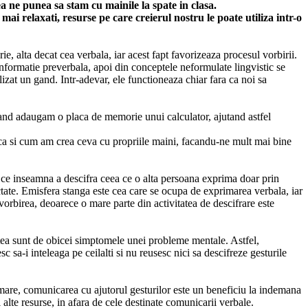
a ne punea sa stam cu mainile la spate in clasa.
mai relaxati, resurse pe care creierul nostru le poate utiliza intr-o
rie, alta decat cea verbala, iar acest fapt favorizeaza procesul vorbirii.
nformatie preverbala, apoi din conceptele neformulate lingvistic se
alizat un gand. Intr-adevar, ele functioneaza chiar fara ca noi sa
 cand adaugam o placa de memorie unui calculator, ajutand astfel
E ca si cum am crea ceva cu propriile maini, facandu-ne mult mai bine
ne ce inseamna a descifra ceea ce o alta persoana exprima doar prin
ctate. Emisfera stanga este cea care se ocupa de exprimarea verbala, iar
vorbirea, deoarece o mare parte din activitatea de descifrare este
stea sunt de obicei simptomele unei probleme mentale. Astfel,
 sa-i inteleaga pe ceilalti si nu reusesc nici sa descifreze gesturile
urmare, comunicarea cu ajutorul gesturilor este un beneficiu la indemana
i alte resurse, in afara de cele destinate comunicarii verbale.