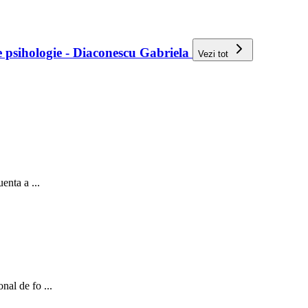
de psihologie - Diaconescu Gabriela
Vezi tot
enta a ...
nal de fo ...