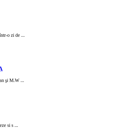
tr-o zi de ...
A
an şi M.W ...
ze si s ...