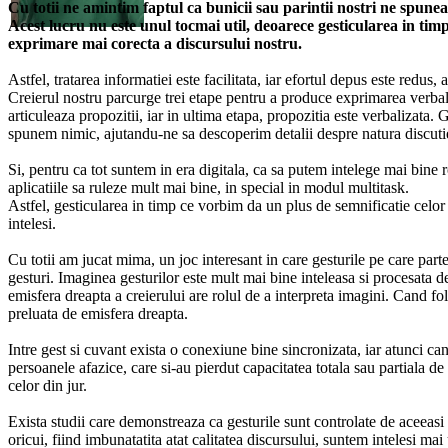
Cu totii ne amintim faptul ca bunicii sau parintii nostri ne spune
Acest lucru nu este unul tocmai util, deoarece gesticularea in timp 
exprimare mai corecta a discursului nostru.
Astfel, tratarea informatiei este facilitata, iar efortul depus este redus,
Creierul nostru parcurge trei etape pentru a produce exprimarea verbal
articuleaza propozitii, iar in ultima etapa, propozitia este verbalizata. 
spunem nimic, ajutandu-ne sa descoperim detalii despre natura discuti
Si, pentru ca tot suntem in era digitala, ca sa putem intelege mai bin
aplicatiile sa ruleze mult mai bine, in special in modul multitask.
Astfel, gesticularea in timp ce vorbim da un plus de semnificatie celor
intelesi.
Cu totii am jucat mima, un joc interesant in care gesturile pe care part
gesturi. Imaginea gesturilor este mult mai bine inteleasa si procesata 
emisfera dreapta a creierului are rolul de a interpreta imagini. Cand fo
preluata de emisfera dreapta.
Intre gest si cuvant exista o conexiune bine sincronizata, iar atunci 
persoanele afazice, care si-au pierdut capacitatea totala sau partiala de
celor din jur.
Exista studii care demonstreaza ca gesturile sunt controlate de aceeasi
oricui, fiind imbunatatita atat calitatea discursului, suntem intelesi mai