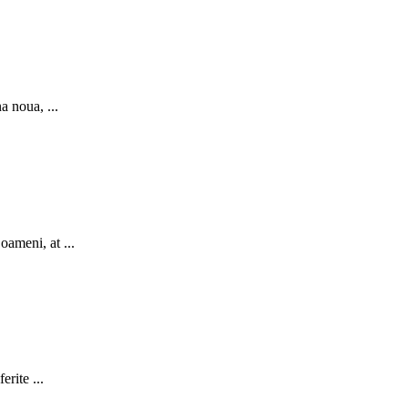
a noua, ...
oameni, at ...
erite ...