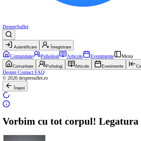
DespreSuflet
Autentificare
Înregistrare
Comunitate
Psihologi
Articole
Evenimente
Menu
Comunitate
Psihologi
Articole
Evenimente
Co
Despre
Contact
FAQ
© 2026 despresuflet.ro
Înapoi
Vorbim cu tot corpul! Legatura d