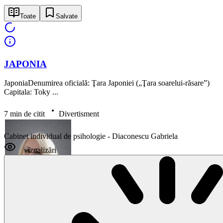
Toate
Salvate
JAPONIA
JaponiaDenumirea oficială: Ţara Japoniei („Ţara soarelui-răsare”)
Capitala: Toky ...
7 min de citit
Divertisment
Cabinet individual de psihologie - Diaconescu Gabriela
vizualizări