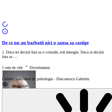
De ce nu au barbatii nici o sansa sa castige
Vezi psihologi disponibili
1. Daca iei decizii fara sa o consulti, esti misogin. Daca ia decizii
fara sa …
1 min de citit
Divertisment
Cabinet individual de psihologie - Diaconescu Gabriela
vizualizări