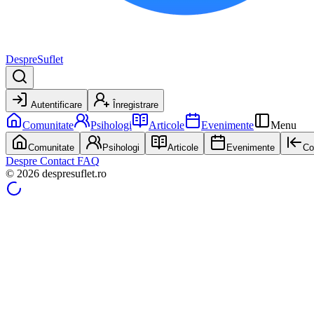
DespreSuflet
Autentificare
Înregistrare
Comunitate
Psihologi
Articole
Evenimente
Menu
Comunitate
Psihologi
Articole
Evenimente
Co
Despre
Contact
FAQ
© 2026 despresuflet.ro