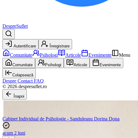
DespreSuflet
Autentificare
Înregistrare
Comunitate
Psihologi
Articole
Evenimente
Menu
Comunitate
Psihologi
Articole
Evenimente
Colapsează
Despre
Contact
FAQ
© 2026 despresuflet.ro
Înapoi
Cabinet Individual de Psihologie - Sanduleanu Dorina Dona
acum 2 luni