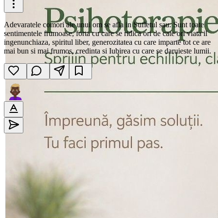
Adevaratele comori ale unui om se afla in Sufletul sau. Sunt toate
sentimentele frumoase, forta cu care se ridica ori de cate ori viata il
ingenunchiaza, spiritul liber, generozitatea cu care imparte tot ce are
mai bun si mai frumos, credinta si Iubirea cu care se daruieste lumii.