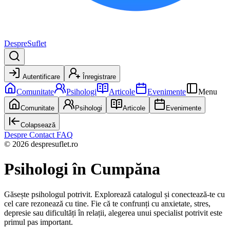
DespreSuflet
Autentificare
Înregistrare
Comunitate
Psihologi
Articole
Evenimente
Menu
Comunitate
Psihologi
Articole
Evenimente
Colapsează
Despre
Contact
FAQ
© 2026 despresuflet.ro
Psihologi
în Cumpăna
Găsește psihologul potrivit. Explorează catalogul și conectează-te cu
cel care rezonează cu tine. Fie că te confrunți cu anxietate, stres,
depresie sau dificultăți în relații, alegerea unui specialist potrivit este
primul pas important.