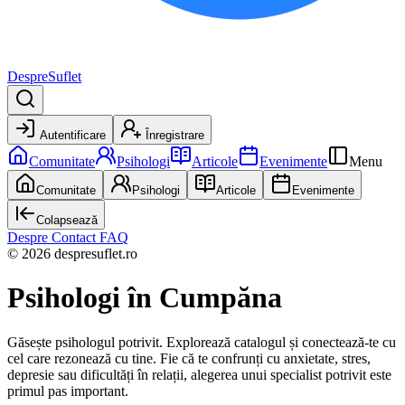
DespreSuflet
Autentificare
Înregistrare
Comunitate
Psihologi
Articole
Evenimente
Menu
Comunitate
Psihologi
Articole
Evenimente
Colapsează
Despre
Contact
FAQ
© 2026 despresuflet.ro
Psihologi
în Cumpăna
Găsește psihologul potrivit. Explorează catalogul și conectează-te cu
cel care rezonează cu tine. Fie că te confrunți cu anxietate, stres,
depresie sau dificultăți în relații, alegerea unui specialist potrivit este
primul pas important.