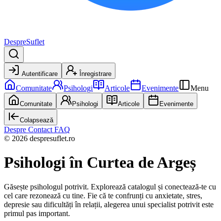
DespreSuflet
Autentificare
Înregistrare
Comunitate
Psihologi
Articole
Evenimente
Menu
Comunitate
Psihologi
Articole
Evenimente
Colapsează
Despre
Contact
FAQ
© 2026 despresuflet.ro
Psihologi
în Curtea de Argeș
Găsește psihologul potrivit. Explorează catalogul și conectează-te cu
cel care rezonează cu tine. Fie că te confrunți cu anxietate, stres,
depresie sau dificultăți în relații, alegerea unui specialist potrivit este
primul pas important.