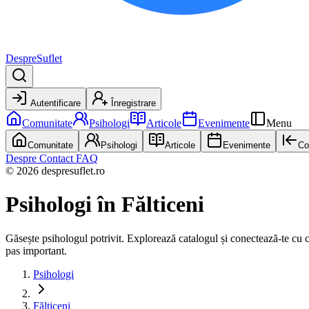
DespreSuflet
Autentificare
Înregistrare
Comunitate
Psihologi
Articole
Evenimente
Menu
Comunitate
Psihologi
Articole
Evenimente
Co
Despre
Contact
FAQ
© 2026 despresuflet.ro
Psihologi
în Fălticeni
Găsește psihologul potrivit. Explorează catalogul și conectează-te cu cel 
pas important.
Psihologi
Fălticeni