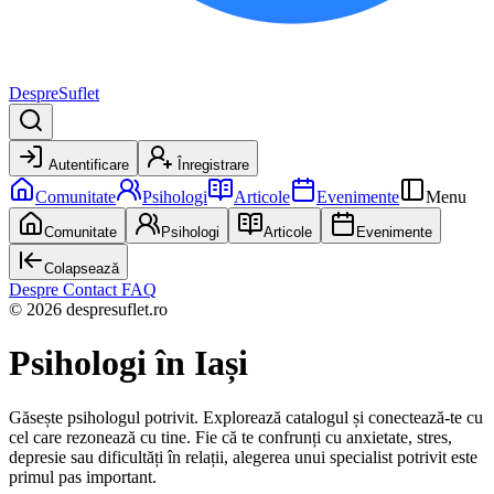
DespreSuflet
Autentificare
Înregistrare
Comunitate
Psihologi
Articole
Evenimente
Menu
Comunitate
Psihologi
Articole
Evenimente
Colapsează
Despre
Contact
FAQ
© 2026 despresuflet.ro
Psihologi
în Iași
Găsește psihologul potrivit. Explorează catalogul și conectează-te cu
cel care rezonează cu tine. Fie că te confrunți cu anxietate, stres,
depresie sau dificultăți în relații, alegerea unui specialist potrivit este
primul pas important.