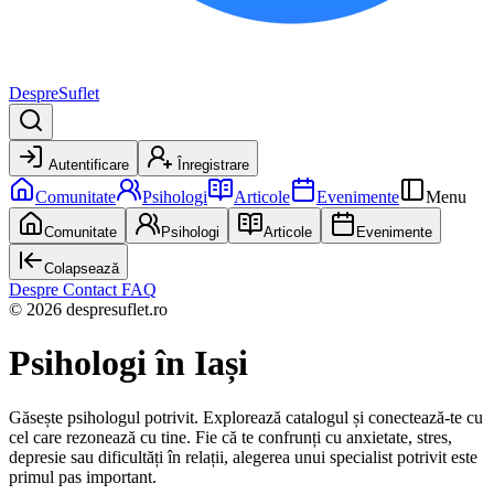
DespreSuflet
Autentificare
Înregistrare
Comunitate
Psihologi
Articole
Evenimente
Menu
Comunitate
Psihologi
Articole
Evenimente
Colapsează
Despre
Contact
FAQ
© 2026 despresuflet.ro
Psihologi
în Iași
Găsește psihologul potrivit. Explorează catalogul și conectează-te cu
cel care rezonează cu tine. Fie că te confrunți cu anxietate, stres,
depresie sau dificultăți în relații, alegerea unui specialist potrivit este
primul pas important.