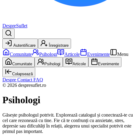
DespreSuflet
Autentificare
Înregistrare
Comunitate
Psihologi
Articole
Evenimente
Menu
Comunitate
Psihologi
Articole
Evenimente
Colapsează
Despre
Contact
FAQ
© 2026 despresuflet.ro
Psihologi
Găsește psihologul potrivit. Explorează catalogul și conectează-te cu
cel care rezonează cu tine. Fie că te confrunți cu anxietate, stres,
depresie sau dificultăți în relații, alegerea unui specialist potrivit este
primul pas important.