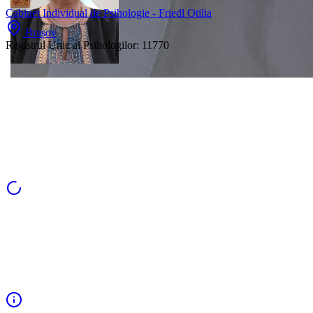
Cabinet Individual de Psihologie - Friedl Otilia
Brașov
Registrul Unic al Psihologilor:
11770