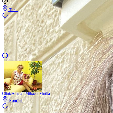
Turda
ClinicAmeta - Mihaela Vintila
România