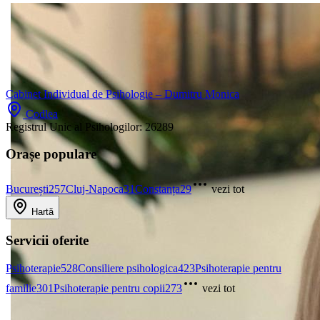
Cabinet Individual de Psihologie – Dumitru Monica
Codlea
Registrul Unic al Psihologilor:
26289
Orașe populare
București
257
Cluj-Napoca
31
Constanța
29
vezi tot
Hartă
Servicii oferite
Psihoterapie
528
Consiliere psihologica
423
Psihoterapie pentru
familie
301
Psihoterapie pentru copii
273
vezi tot