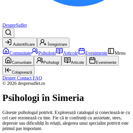
DespreSuflet
Autentificare
Înregistrare
Comunitate
Psihologi
Articole
Evenimente
Menu
Comunitate
Psihologi
Articole
Evenimente
Colapsează
Despre
Contact
FAQ
© 2026 despresuflet.ro
Psihologi
în Simeria
Găsește psihologul potrivit. Explorează catalogul și conectează-te cu
cel care rezonează cu tine. Fie că te confrunți cu anxietate, stres,
depresie sau dificultăți în relații, alegerea unui specialist potrivit este
primul pas important.