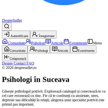
DespreSuflet
Autentificare
Înregistrare
Comunitate
Psihologi
Articole
Evenimente
Menu
Comunitate
Psihologi
Articole
Evenimente
Colapsează
Despre
Contact
FAQ
© 2026 despresuflet.ro
Psihologi
în Suceava
Găsește psihologul potrivit. Explorează catalogul și conectează-te cu
cel care rezonează cu tine. Fie că te confrunți cu anxietate, stres,
depresie sau dificultăți în relații, alegerea unui specialist potrivit este
primul pas important.