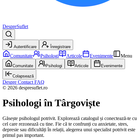
DespreSuflet
Autentificare
Înregistrare
Comunitate
Psihologi
Articole
Evenimente
Menu
Comunitate
Psihologi
Articole
Evenimente
Colapsează
Despre
Contact
FAQ
© 2026 despresuflet.ro
Psihologi
în Târgoviște
Găsește psihologul potrivit. Explorează catalogul și conectează-te cu
cel care rezonează cu tine. Fie că te confrunți cu anxietate, stres,
depresie sau dificultăți în relații, alegerea unui specialist potrivit este
primul pas important.