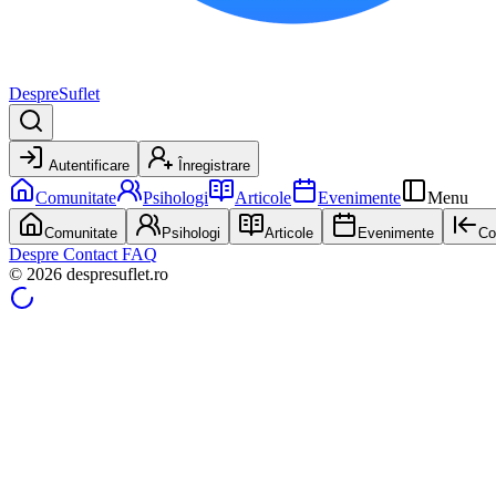
DespreSuflet
Autentificare
Înregistrare
Comunitate
Psihologi
Articole
Evenimente
Menu
Comunitate
Psihologi
Articole
Evenimente
Co
Despre
Contact
FAQ
© 2026 despresuflet.ro