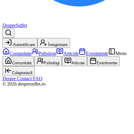
DespreSuflet
Autentificare
Înregistrare
Comunitate
Psihologi
Articole
Evenimente
Menu
Comunitate
Psihologi
Articole
Evenimente
Colapsează
Despre
Contact
FAQ
© 2026 despresuflet.ro