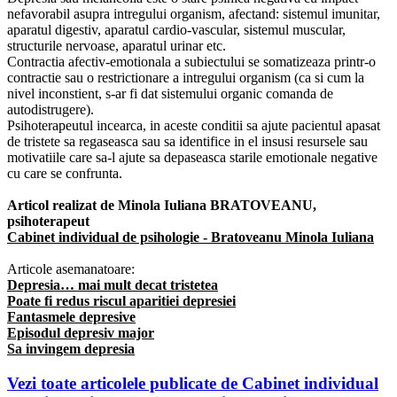
nefavorabil asupra intregului organism, afectand: sistemul imunitar,
aparatul digestiv, aparatul cardio-vascular, sistemul muscular,
structurile nervoase, aparatul urinar etc.
Contractia afectiv-emotionala a subiectului se somatizeaza printr-o
contractie sau o restrictionare a intregului organism (ca si cum la
nivel inconstient, s-ar fi dat sistemului organic comanda de
autodistrugere).
Psihoterapeutul incearca, in aceste conditii sa ajute pacientul apasat
de tristete sa regaseasca sau sa identifice in el insusi resursele sau
motivatiile care sa-l ajute sa depaseasca starile emotionale negative
cu care se confrunta.
Articol realizat de Minola Iuliana BRATOVEANU,
psihoterapeut
Cabinet individual de psihologie - Bratoveanu Minola Iuliana
Articole asemanatoare:
Depresia… mai mult decat tristetea
Poate fi redus riscul aparitiei depresiei
Fantasmele depresive
Episodul depresiv major
Sa invingem depresia
Vezi toate articolele publicate de Cabinet individual