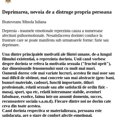
Deprimarea, nevoia de a distruge propria persoana
Bratoveanu Minola Iuliana
Depresia - traumele emotionale reprezinta cauza a numeroase
afectiuni psihoemotionale. Nesatisfacerea dorintei conduce la
frustrare care se poate manifesta sub urmatoarele forme: furie sau
deprimare.
Una dintre principalele motivatii ale fiintei umane, de-a lungul
filmului existential, o reprezinta dorinta. Unii cand vorbesc
despre dorinta se refera la motivatia sexuala ("fructul oprit"),
dar dimenisunile fenomenului sunt cu mult mai mari.
Oamenii doresc cele mai variate lucruri, acestea fie mai usor sau
mai dificil de obtinut, mai concrete sau mai abstracte (gen: bani,
bunuri materiale, cadouri, functii importante, titluri
profesionale, relatii sexuale sau alte satisfactii de ordin fizic -
masaj, sport, spa etc, relatii interumane stabile, aventuri
fabuloase, exotice, faima intr-un anumit domeniu, succes,
recunoastere sociala s.a.m.d). Fiecare dintre noi ne dorim cate
ceva din toate acestea.
Cand dorinta respectiva se materializeaza, persoana este
satisfacuta, are o stare de confort afectiv-emotional.