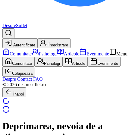
DespreSuflet
Autentificare
Înregistrare
Comunitate
Psihologi
Articole
Evenimente
Menu
Comunitate
Psihologi
Articole
Evenimente
Colapsează
Despre
Contact
FAQ
© 2026 despresuflet.ro
Înapoi
Deprimarea, nevoia de a