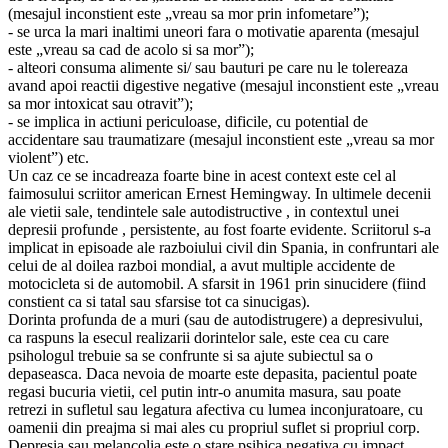
(mesajul inconstient este „vreau sa mor prin infometare”);
- se urca la mari inaltimi uneori fara o motivatie aparenta (mesajul
este „vreau sa cad de acolo si sa mor”);
- alteori consuma alimente si/ sau bauturi pe care nu le tolereaza
avand apoi reactii digestive negative (mesajul inconstient este „vreau
sa mor intoxicat sau otravit”);
- se implica in actiuni periculoase, dificile, cu potential de
accidentare sau traumatizare (mesajul inconstient este „vreau sa mor
violent”) etc.
Un caz ce se incadreaza foarte bine in acest context este cel al
faimosului scriitor american Ernest Hemingway. In ultimele decenii
ale vietii sale, tendintele sale autodistructive , in contextul unei
depresii profunde , persistente, au fost foarte evidente. Scriitorul s-a
implicat in episoade ale razboiului civil din Spania, in confruntari ale
celui de al doilea razboi mondial, a avut multiple accidente de
motocicleta si de automobil. A sfarsit in 1961 prin sinucidere (fiind
constient ca si tatal sau sfarsise tot ca sinucigas).
Dorinta profunda de a muri (sau de autodistrugere) a depresivului,
ca raspuns la esecul realizarii dorintelor sale, este cea cu care
psihologul trebuie sa se confrunte si sa ajute subiectul sa o
depaseasca. Daca nevoia de moarte este depasita, pacientul poate
regasi bucuria vietii, cel putin intr-o anumita masura, sau poate
retrezi in sufletul sau legatura afectiva cu lumea inconjuratoare, cu
oamenii din preajma si mai ales cu propriul suflet si propriul corp.
Depresia sau melancolia este o stare psihica negativa cu impact