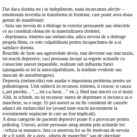
Dar daca dorinta nu i se indeplineste, toata incarcatura afectiv –
emotionala investita se transforma in frustrare, care poate avea doua
genuri de manifestari:
- furia sau nevoia de a distruge in exterior persoanele sau obiectele
ce au constituit obstacole in materializarea dorintei;
- deprimarea, tristetea sau melancolia, adica nevoia de a distruge
propria fiinta, ce este culpabilizata pentru incapacitatea de a-si
satisface dorinta.
Reactiile de furie sau agresivitate devin, mai devreme sau mai tarziu,
tot reactii depresive, caci persoana incepe sa regrete actiunile cu
consecinte uneori ireparabile, realizate sub influenta furiei
(ajungandu-se tot la autoculpabilizare, la tendinte evidente sau
mascate de autodistrugere).
Depresia (melancolia) este asadar o importanta problema pentru un
psihoterapeut. Unii subiecti isi recunosc tristetea, ii cunosc si cauza
(„am pierdut…”, „ mi s-a furat…” etc.), fiind mai sinceri cu ei insisi.
Altii, in schimb, nu isi recunosc starea de deprimare si incearca sa o
mascheze, sa o nege. Ei pot uneori sa nu fie constienti de cauzele
adanci ale melancoliei lor (avand niste reactii inconstiente la
evenimentele neplacute in care au fost implicati).
A doua categorie de pacienti depresivi poate fi o provocare pentru
psiholog. Uneori, aceste persoane atrag atentia prin actiunile lor:
- refuza sa manance, fara ca anorexia lor sa fie motivata de nevoia
de a fi supli, de a avea „silueta de manechin” sau de obezitate