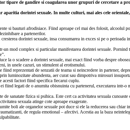
r tipare de gandire si coagularea unor grupuri de cercetare a proble
 aparitia dorintei sexuale. In multe culturi, mai ales cele orientale,
te si bauturi afrodisiace. Fiind aproape cel mai des folosit, alcoolul poate
dezinhibare a partenerilor.
a cresterea dorintei sexuale, insa consumarea in exces si pe o perioada 
ntr-un mod complex si particular manifestarea dorintei sexuale. Pornind to
e”.
 duce la o scadere a dorintei sexuale, mai exact fiind vorba despre obose
ni, in unele cazuri, un stimulent al erotismului.
iste fiind reprezentati de senzatii de teama si neincredere in partener, de
prin luminozitate abundenta, aer curat sau dimpotriva mirosuri insuporta
 acesti factori fiind specifica fiecarui cuplu.
, ei fiind legati de o anumita obisnuinta cu partenerul, executarea intr-
te de sanatate fizica si psihica. Este cert ca activitatea sexuala cunoast
 activitatea sexuala atinge cote aproape exagerate.
mite boli ale organelor sexuale pot duce si ele la reducerea sau chiar in
raumatizanti, de regula emotional – afectivi. Acestia au la baza neinteleg
lpabilitate.