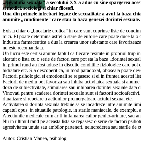
„Revolutia sexuala” a secolului XX a adus cu sine spargerea acesto
si medici, sociologi si chiar filosofi.
Una din primele intrebari legate de sexualitate a avut la baza chiar
anumite „condimente” care stau la baza genezei dorintei sexuale.
Exista chiar o „bucatarie erotica” in care sunt cuprinse liste de condimen
mici. El poate determina astfel o stare de euforie care poate duce la o 
Industria farmaceutica a dus la crearea unor substante care favorizeaz
nu este recomandata.
Un lucru este cert si anume faptul ca fiecare resimte in propriul trup i
alcatuit o lista cu o serie de factori care pot sta la baza „dorintei sexual
In primul rand au fost aduse in discutie conditiile fiziologice care pot
hidratare etc. S-a descoperit ca, in mod paradoxal, oboseala poate deve
Factorii psihologici si emotionali se regasesc si ei in fruntea acestei l
Factorii de mediu pot favoriza sau inhiba activitatea sexuala si anume 
doza de subiectivitate, stimularea sau inhibarea dorintei sexuale data de
Vinovati pentru scaderea dorintei sexuale sunt si factorii socioafectivi
ritualizare si repetare a actiunilor premergatoare actului sexual etc.
Activitatea si dorinta sexuala trebuie sa se incadreze intre anumite limi
capatul opus, in situatiile patologie, in starile maniacale, de exemplu,
Afectiunile medicale cum ar fi inflamarea cailor genito-urinare, sau anu
Nu in ultimul rand pe aceasta lista se regasesc o serie de factori psihot
agresivitatea unuia sau ambilor parteneri, neincrederea sau starile de cu
Autor: Cristian Manea, psiholog