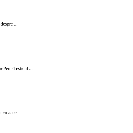
despre ...
PenisTesticul ...
 cu acee ...