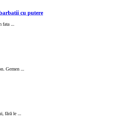
 barbatii cu putere
 fata ...
ion. Gemen ...
 fără le ...