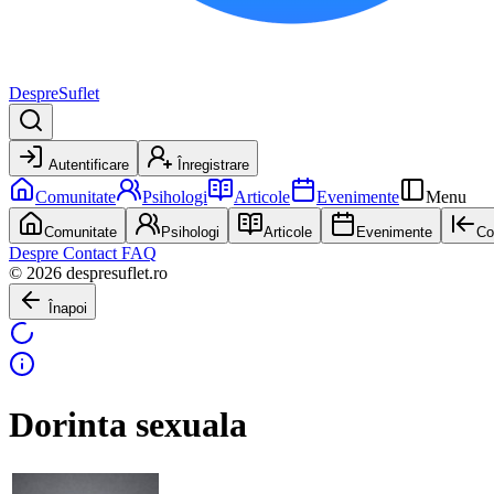
DespreSuflet
Autentificare
Înregistrare
Comunitate
Psihologi
Articole
Evenimente
Menu
Comunitate
Psihologi
Articole
Evenimente
Co
Despre
Contact
FAQ
© 2026 despresuflet.ro
Înapoi
Dorinta sexuala