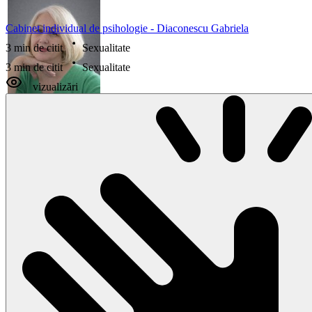
Cabinet individual de psihologie - Diaconescu Gabriela
3 min de citit
Sexualitate
3 min de citit
Sexualitate
vizualizări