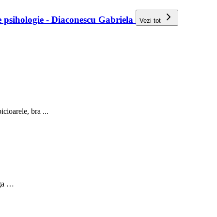
de psihologie - Diaconescu Gabriela
Vezi tot
ioarele, bra ...
nga …