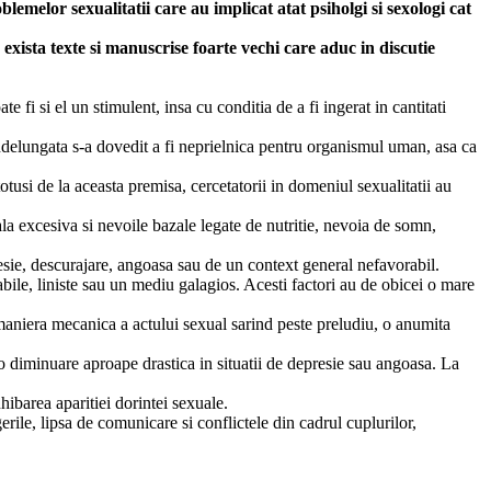
melor sexualitatii care au implicat atat psiholgi si sexologi cat
 exista texte si manuscrise foarte vechi care aduc in discutie
 fi si el un stimulent, insa cu conditia de a fi ingerat in cantitati
indelungata s-a dovedit a fi neprielnica pentru organismul uman, asa ca
tusi de la aceasta premisa, cercetatorii in domeniul sexualitatii au
ala excesiva si nevoile bazale legate de nutritie, nevoia de somn,
presie, descurajare, angoasa sau de un context general nefavorabil.
bile, liniste sau un mediu galagios. Acesti factori au de obicei o mare
o maniera mecanica a actului sexual sarind peste preludiu, o anumita
e o diminuare aproape drastica in situatii de depresie sau angoasa. La
hibarea aparitiei dorintei sexuale.
erile, lipsa de comunicare si conflictele din cadrul cuplurilor,