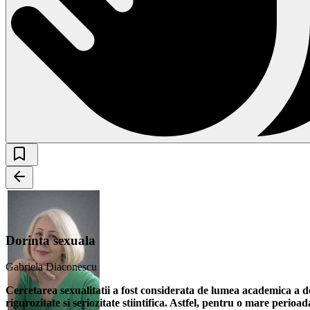
Dorinta sexuala
Gabriela Diaconescu
Cercetarea sexualitatii a fost considerata de lumea academica a dec
rigurozitate si seriozitate stiintifica. Astfel, pentru o mare perio