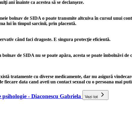
ulţi ani înainte ca acestea să se declanşeze.
meie bolnav de SIDA o poate transmite altcuiva în cursul unui con
ma lui în timpul sarcinii, prin placentă.
ervativ când faci dragoste. E singura protecţie eficientă.
 bolnav de SIDA nu se poate apăra, acesta se poate îmbolnăvi de can
 Există tratamente cu diverse medicamente, dar nu asigură vindecar
 de fiecare data cand aveti un contact sexual cu o persoana mai 
de psihologie - Diaconescu Gabriela
Vezi tot