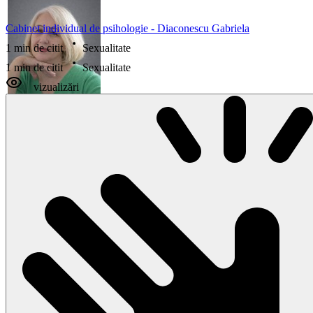
Cabinet individual de psihologie - Diaconescu Gabriela
1 min de citit
Sexualitate
1 min de citit
Sexualitate
vizualizări