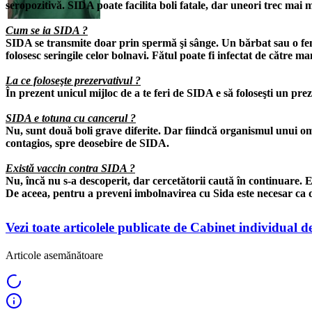
seropozitivă. SIDA poate facilita boli fatale, dar uneori trec mai m
Cum se ia SIDA ?
SIDA se transmite doar prin spermă şi sânge. Un bărbat sau o fe
folosesc seringile celor bolnavi. Fătul poate fi infectat de către ma
La ce foloseşte prezervativul ?
În prezent unicul mijloc de a te feri de SIDA e să foloseşti un prez
SIDA e totuna cu cancerul ?
Nu, sunt două boli grave diferite. Dar fiindcă organismul unui om
contagios, spre deosebire de SIDA.
Există vaccin contra SIDA ?
Nu, încă nu s-a descoperit, dar cercetătorii caută în continuare.
De aceea, pentru a preveni imbolnavirea cu Sida este necesar ca
Vezi toate articolele publicate de Cabinet individual 
Articole asemănătoare