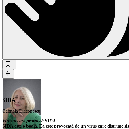
SIDA
Gabriela Diaconescu
Virusul care provoacă SIDA
SIDA este o boală. Ea este provocată de un virus care distruge s