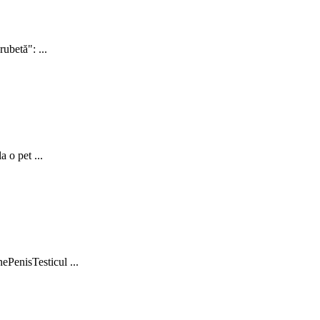
ubetă": ...
a o pet ...
PenisTesticul ...