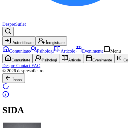
DespreSuflet
Autentificare
Înregistrare
Comunitate
Psihologi
Articole
Evenimente
Menu
Comunitate
Psihologi
Articole
Evenimente
Co
Despre
Contact
FAQ
© 2026 despresuflet.ro
Înapoi
SIDA