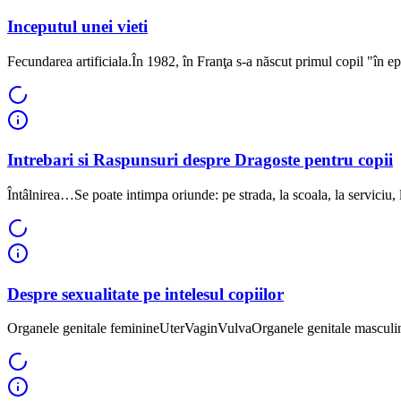
Inceputul unei vieti
Fecundarea artificiala.În 1982, în Franţa s-a născut primul copil "în epr
Intrebari si Raspunsuri despre Dragoste pentru copii
Întâlnirea…Se poate intimpa oriunde: pe strada, la scoala, la serviciu, l
Despre sexualitate pe intelesul copiilor
Organele genitale feminineUterVaginVulvaOrganele genitale masculine