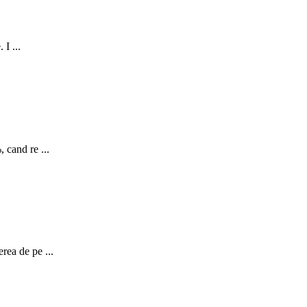
 I ...
 cand re ...
rea de pe ...