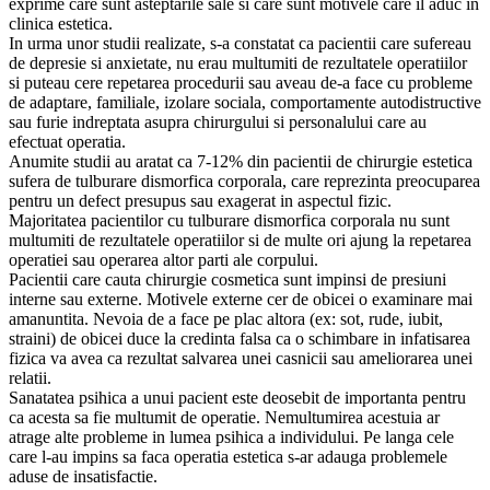
exprime care sunt asteptarile sale si care sunt motivele care il aduc in
clinica estetica.
In urma unor studii realizate, s-a constatat ca pacientii care sufereau
de depresie si anxietate, nu erau multumiti de rezultatele operatiilor
si puteau cere repetarea procedurii sau aveau de-a face cu probleme
de adaptare, familiale, izolare sociala, comportamente autodistructive
sau furie indreptata asupra chirurgului si personalului care au
efectuat operatia.
Anumite studii au aratat ca 7-12% din pacientii de chirurgie estetica
sufera de tulburare dismorfica corporala, care reprezinta preocuparea
pentru un defect presupus sau exagerat in aspectul fizic.
Majoritatea pacientilor cu tulburare dismorfica corporala nu sunt
multumiti de rezultatele operatiilor si de multe ori ajung la repetarea
operatiei sau operarea altor parti ale corpului.
Pacientii care cauta chirurgie cosmetica sunt impinsi de presiuni
interne sau externe. Motivele externe cer de obicei o examinare mai
amanuntita. Nevoia de a face pe plac altora (ex: sot, rude, iubit,
straini) de obicei duce la credinta falsa ca o schimbare in infatisarea
fizica va avea ca rezultat salvarea unei casnicii sau ameliorarea unei
relatii.
Sanatatea psihica a unui pacient este deosebit de importanta pentru
ca acesta sa fie multumit de operatie. Nemultumirea acestuia ar
atrage alte probleme in lumea psihica a individului. Pe langa cele
care l-au impins sa faca operatia estetica s-ar adauga problemele
aduse de insatisfactie.