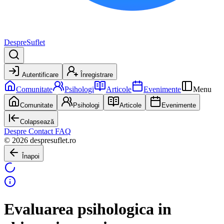
DespreSuflet
Autentificare
Înregistrare
Comunitate
Psihologi
Articole
Evenimente
Menu
Comunitate
Psihologi
Articole
Evenimente
Colapsează
Despre
Contact
FAQ
© 2026 despresuflet.ro
Înapoi
Evaluarea psihologica in