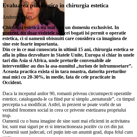
Evaluarea psihologica in chirurgia estetica
Andreea Vidan
Chirurgia estetică nu mai este un domeniu exclusivist. In
prezent, nu doar vedetele sau cei bogati isi permit o operatie
estetica, ci si oamenii obisnuiti care considera ca imaginea de
sine este foarte importanta.
Din ce in ce mai cunoscuta in ultimii 15 ani, chirurgia estetica se
afla in plina dezvoltare in Statele Unite, Europa si chiar in unele
tari din Asia si Africa, unde preturile convenabile ale
interventiilor au dus la asa-numitul „turism de infrumusetare”.
Aceasta practica exista si in tara noastra, datorita preturilor
mai mici cu 20-30%, in medie, fata de cele practicate in
Occident.
Daca la inceputul anilor 90, romanii priveau circumspecti operatiile
estetice, catalogandu-le ca fiind pur si simplu „nenaturale”, cu timpul
perceptia s-a modificat. Astfel, in prezent se poate vorbi de un
veritabil fenomen social in ceea ce priveste estetizarea propriului
trup.
Oamenii cu o buna imagine de sine sunt mai eficienti in activitatea
lor, sunt mai siguri pe ei si interactioneaza pozitiv cu cei din jur.
Oamenii sunt judecati, cel puţin intr-un anumit grad, dupa felul cum