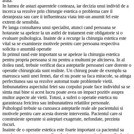
arata.
In lumea de astazi aparentele conteaza, iar decizia unui individ de a
incerca sa rezolve prin chirurgie estetica o problema care il
deranjeaza sau care ii influenteaza viata intr-un anumit fel este
extrem de sensibila.
Pe langa consultarea unui specialist, atunci cand persoana se
hotaraste sa apeleze la un astfel de tratament este obligatorie si o
evaluare psihologica. Inainte de a recurge la chirurgia estetica este
vital sa se examineze motivele pentru care persoana respectiva
solicita o anumită operatie
In primul rand este important sa se apeleze la chirurgia estetica
pentru propria persoana si nu pentru a multumi pe altcineva. In al
doilea rand, trebuie verificat daca asteptarile persoanei care doreste o
operatie chirurgicala sunt realiste. Un chirurg poate de exemplu sa
mareasca sanii unei femei, dar el nu poate sa faca miracole, sa atinga
perfectiunea sau sa rezolve automat toate problemele vietii.
Imbunatatirea aspectului fetei sau corpului poate face individul sa se
simta mai bine si acest lucru poate avea un impact pozitiv asupra
multor aspecte ale vietii. Totusi, a suferi o operatie estetica nu
garanteaza fericirea sau imbunatatirea relatiilor personale.
Psihologul trebuie sa cunoasca asteptarile reale ale pacientului si
motivele pentru care acesta doreste interventia. Pacientul care-si
construieste sperante si asteptari exagerate, nefondate, prezinta
riscuri.
Inainte de o operatie estetica este foarte important ca pacientul sa