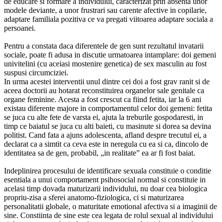
de educare si formare a individului, caracterizat prin absenta unor
modele deviante, a unor frustrari sau carente afective in copilarie,
adaptare familiala pozitiva ce va pregati viitoarea adaptare sociala a
persoanei.
Pentru a constata daca diferentele de gen sunt rezultatul invatarii
sociale, poate fi adusa in discutie urmatoarea intamplare: doi gemeni
univitelini (cu aceiasi mostenire genetica) de sex masculin au fost
suspusi circumciziei.
In urma acestei interventii unul dintre cei doi a fost grav ranit si de
aceea doctorii au hotarat reconstituirea organelor sale genitale ca
organe feminine. Acesta a fost crescut ca fiind fetita, iar la 6 ani
existau diferente majore in comportamentul celor doi gemeni: fetita
se juca cu alte fete de varsta ei, ajuta la treburile gospodaresti, in
timp ce baiatul se juca cu alti baieti, cu masinute si dorea sa devina
politist. Cand fata a ajuns adolescenta, afland despre trecutul ei, a
declarat ca a simtit ca ceva este in neregula cu ea si ca, dincolo de
identitatea sa de gen, probabil, „in realitate” ea ar fi fost baiat.
Indeplinirea procesului de identificare sexuala constituie o conditie
esentiala a unui comportament psihosocial normal si constituie in
acelasi timp dovada maturizarii individului, nu doar cea biologica
propriu-zisa a sferei anatomo-fiziologica, ci si maturizarea
personalitatii globale, o maturitate emotional afectiva si a imaginii de
sine. Constiinta de sine este cea legata de rolul sexual al individului