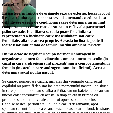
Gabriela Diaconescu
La nastere, in functie de organele sexuale externe, fiecarui copil
ii este atribuita o apartenenta sexuala, urmand ca educatia sa
definitiveze o serie de conditionari care determina un anumit
comportament ce este considerat ca un reflex al apartenentei
psiho-sexuale. Identitatea sexuala poate fi definita ca
reprezentand o inclinatie catre masculinitate sau catre
feminitate, alta decat cea proprie. Aceasta inclinatie poate fi
foarte usor influentata de familie, mediul ambiant, prieteni.
Un rol deloc de neglijat il ocupa hormonii androgeni in
organizarea pentru fat a viitorului comportament masculin (in
cazul in care androgenii sunt prezenti) sau a comportamentului
feminin (in cazul in care androgenii sunt insuficienti). Acestia
determina sexul noului nascut.
Se cunosc numeroase cazuri, mai ales din vremurile cand sexul
copilului nu putea fi depistat inaintea momentului nasterii, de situatii
in care parintii isi doreau sa aiba o fetita, sau un baietel, credeau sau
uneori chiar comunicau cu acesta in timp ce era in burtica cu
pronume sau diminutive ale alintului opuse sexului bebelusului.
Cand se nastea, parintii erau in unele cazuri dezamagiti, apoi
spuneau ca sunt fericiti ca e sanatos/sanatoasa, dar in fond, frustrarea