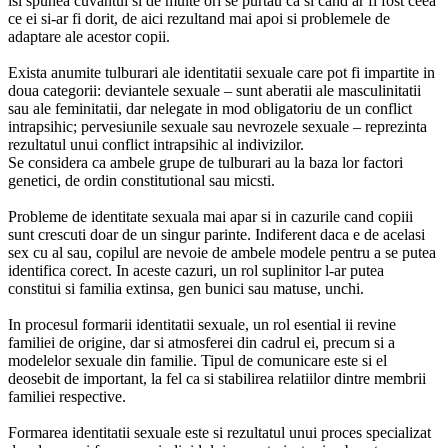
isi spunea cuvantul si de multe ori se purtau ca si cand ar fi fost ceea
ce ei si-ar fi dorit, de aici rezultand mai apoi si problemele de
adaptare ale acestor copii.
Exista anumite tulburari ale identitatii sexuale care pot fi impartite in
doua categorii: deviantele sexuale – sunt aberatii ale masculinitatii
sau ale feminitatii, dar nelegate in mod obligatoriu de un conflict
intrapsihic; pervesiunile sexuale sau nevrozele sexuale – reprezinta
rezultatul unui conflict intrapsihic al indivizilor.
Se considera ca ambele grupe de tulburari au la baza lor factori
genetici, de ordin constitutional sau micsti.
Probleme de identitate sexuala mai apar si in cazurile cand copiii
sunt crescuti doar de un singur parinte. Indiferent daca e de acelasi
sex cu al sau, copilul are nevoie de ambele modele pentru a se putea
identifica corect. In aceste cazuri, un rol suplinitor l-ar putea
constitui si familia extinsa, gen bunici sau matuse, unchi.
In procesul formarii identitatii sexuale, un rol esential ii revine
familiei de origine, dar si atmosferei din cadrul ei, precum si a
modelelor sexuale din familie. Tipul de comunicare este si el
deosebit de important, la fel ca si stabilirea relatiilor dintre membrii
familiei respective.
Formarea identitatii sexuale este si rezultatul unui proces specializat