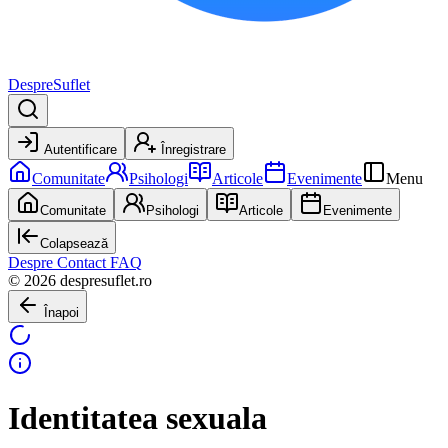
DespreSuflet
Autentificare
Înregistrare
Comunitate
Psihologi
Articole
Evenimente
Menu
Comunitate
Psihologi
Articole
Evenimente
Colapsează
Despre
Contact
FAQ
© 2026 despresuflet.ro
Înapoi
Identitatea sexuala