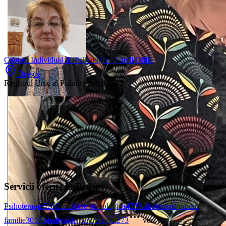
Cabinet Individual de Psihologie - Friedl Otilia
Brașov
Registrul Unic al Psihologilor:
11770
Servicii oferite în Brașov
Psihoterapie
528
Consiliere psihologica
423
Psihoterapie pentru
familie
301
Psihoterapie pentru copii
273
vezi tot