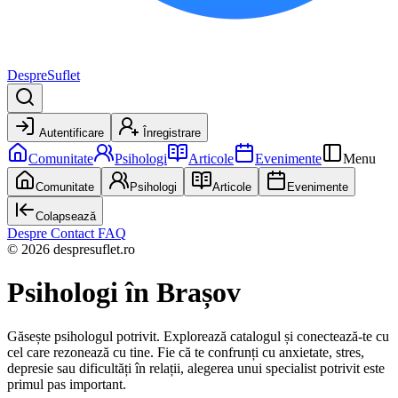
DespreSuflet
Autentificare
Înregistrare
Comunitate
Psihologi
Articole
Evenimente
Menu
Comunitate
Psihologi
Articole
Evenimente
Colapsează
Despre
Contact
FAQ
© 2026 despresuflet.ro
Psihologi
în Brașov
Găsește psihologul potrivit. Explorează catalogul și conectează-te cu
cel care rezonează cu tine. Fie că te confrunți cu anxietate, stres,
depresie sau dificultăți în relații, alegerea unui specialist potrivit este
primul pas important.