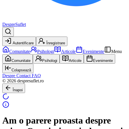
DespreSuflet
Autentificare
Înregistrare
Comunitate
Psihologi
Articole
Evenimente
Menu
Comunitate
Psihologi
Articole
Evenimente
Colapsează
Despre
Contact
FAQ
© 2026 despresuflet.ro
Înapoi
Am o parere proasta despre