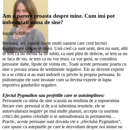
Am o parere proasta despre mine. Cum imi pot
imbunatati stima de sine?
Ingrid Schiffer
Personal, am intalnit foarte multi oameni care cred lucruri
ingrozitoare despre ei insisi. Unii cred ca sunt urati, desi nu sunt, altii
se tem ca nu merita sa fie iubiti, ca sunt plini de defecte, se tem sa nu
se faca de ras, se tem ca nu vor reusi, ca vor gresi, se considera
persoane slabe, lipsite de vointa etc. Toate aceste persoane poarta cu
sine o povara uriasa de sentimente negative. Ele au devenit experte
in a se critica si au mari indoieli cu privire la propria persoana. In
psihoterapie ele sunt invatate cum sa devina experte in lupta
impotriva gandurilor negative.
Efectul Pygmalion sau profetiile care se autoimplinesc
Persoanele cu stima de sine scazuta au tendinta de a supraestima
fiecare esec personal si de a-si subestima reusitele, ele se
autoevalueaza negativ pe mai multe planuri, accepta cu usurinta
critici din partea celorlalti si se autosaboteaza in permanenta…
Practic, aceste persoane sunt dovada vie a „efectului Pygmalion”,
care spune ca asteptarile pe care le dezvoltam despre noi insine ne