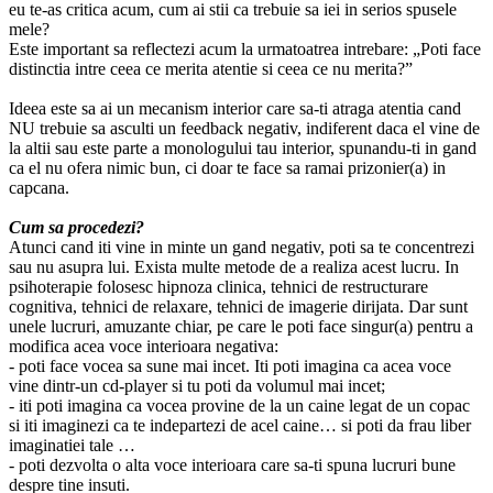
eu te-as critica acum, cum ai stii ca trebuie sa iei in serios spusele
mele?
Este important sa reflectezi acum la urmatoatrea intrebare: „Poti face
distinctia intre ceea ce merita atentie si ceea ce nu merita?”
Ideea este sa ai un mecanism interior care sa-ti atraga atentia cand
NU trebuie sa asculti un feedback negativ, indiferent daca el vine de
la altii sau este parte a monologului tau interior, spunandu-ti in gand
ca el nu ofera nimic bun, ci doar te face sa ramai prizonier(a) in
capcana.
Cum sa procedezi?
Atunci cand iti vine in minte un gand negativ, poti sa te concentrezi
sau nu asupra lui. Exista multe metode de a realiza acest lucru. In
psihoterapie folosesc hipnoza clinica, tehnici de restructurare
cognitiva, tehnici de relaxare, tehnici de imagerie dirijata. Dar sunt
unele lucruri, amuzante chiar, pe care le poti face singur(a) pentru a
modifica acea voce interioara negativa:
- poti face vocea sa sune mai incet. Iti poti imagina ca acea voce
vine dintr-un cd-player si tu poti da volumul mai incet;
- iti poti imagina ca vocea provine de la un caine legat de un copac
si iti imaginezi ca te indepartezi de acel caine… si poti da frau liber
imaginatiei tale …
- poti dezvolta o alta voce interioara care sa-ti spuna lucruri bune
despre tine insuti.