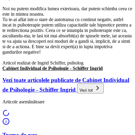
Noi nu putem modifica lumea exterioara, dar putem schimba ceea ce
este in mintea noastra.
Tu te-ai aflat intr-o stare de autotransa cu continut negativ, astfel
incat in psihoterapie putem utiliza capacitatile tale hipnotice pentru a
te redirectiona pozitiv. Ceea ce se intampla in psihoterapie este ca,
ascultandu-ma, te lasi tot mai absorbit(a) de spusele mele, iar aceasta
te va ajuta sa descoperi noi moduri de a gandi si, implicit, de a simti
si de a actiona. E bine sa devii expert(a) in lupta impotriva
gandurilor negative!
Articol realizat de Ingrid Schiffer, psiholog
Cabinet Individual de Psihologie - Schiffer Ingrid
Vezi toate articolele publicate de Cabinet Individual
de Psihologie - Schiffer Ingrid
Vezi tot
Articole asemănătoare
Teama de esec