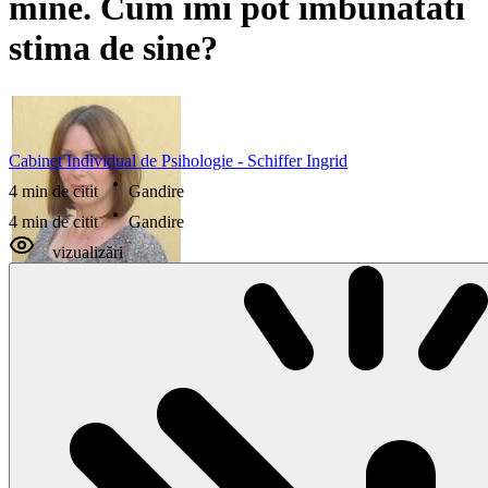
mine. Cum imi pot imbunatati
stima de sine?
Cabinet Individual de Psihologie - Schiffer Ingrid
4 min de citit
Gandire
4 min de citit
Gandire
vizualizări