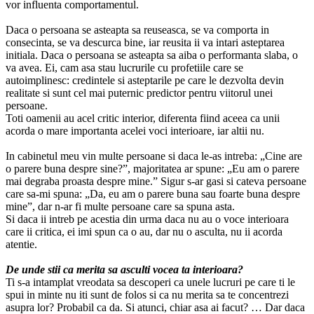
vor influenta comportamentul.
Daca o persoana se asteapta sa reuseasca, se va comporta in
consecinta, se va descurca bine, iar reusita ii va intari asteptarea
initiala. Daca o persoana se asteapta sa aiba o performanta slaba, o
va avea. Ei, cam asa stau lucrurile cu profetiile care se
autoimplinesc: credintele si asteptarile pe care le dezvolta devin
realitate si sunt cel mai puternic predictor pentru viitorul unei
persoane.
Toti oamenii au acel critic interior, diferenta fiind aceea ca unii
acorda o mare importanta acelei voci interioare, iar altii nu.
In cabinetul meu vin multe persoane si daca le-as intreba: „Cine are
o parere buna despre sine?”, majoritatea ar spune: „Eu am o parere
mai degraba proasta despre mine.” Sigur s-ar gasi si cateva persoane
care sa-mi spuna: „Da, eu am o parere buna sau foarte buna despre
mine”, dar n-ar fi multe persoane care sa spuna asta.
Si daca ii intreb pe acestia din urma daca nu au o voce interioara
care ii critica, ei imi spun ca o au, dar nu o asculta, nu ii acorda
atentie.
De unde stii ca merita sa asculti vocea ta interioara?
Ti s-a intamplat vreodata sa descoperi ca unele lucruri pe care ti le
spui in minte nu iti sunt de folos si ca nu merita sa te concentrezi
asupra lor? Probabil ca da. Si atunci, chiar asa ai facut? … Dar daca