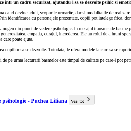
aze intr-un cadru securizat, ajutandu-i sa se dezvolte psihic si emoti
a cand devine adult, scopurile urmarite, dar si modalitatile de realizare a
 Prin identificarea cu personajele prezentate, copiii pot intelege frica, do
ol sanogen din punct de vedere psihologic. In mesajul transmis de basme p
nerozitatea, empatia, curajul, increderea. Ele au rolul de a hrani sperant
va care poate ajuta.
a copiilor sa se dezvolte. Totodata, le ofera modele la care sa se raporteze
iii de pe urma lecturarii basmelor este timpul de calitate pe care-l pot pe
de psihologie - Puchea Liliana
Vezi tot