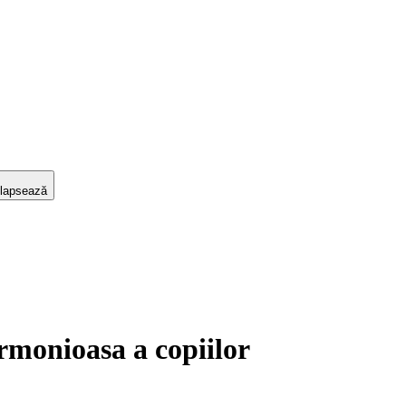
lapsează
armonioasa a copiilor