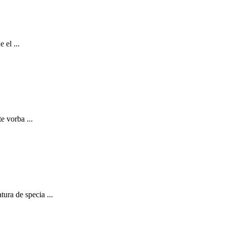
 el ...
e vorba ...
ura de specia ...