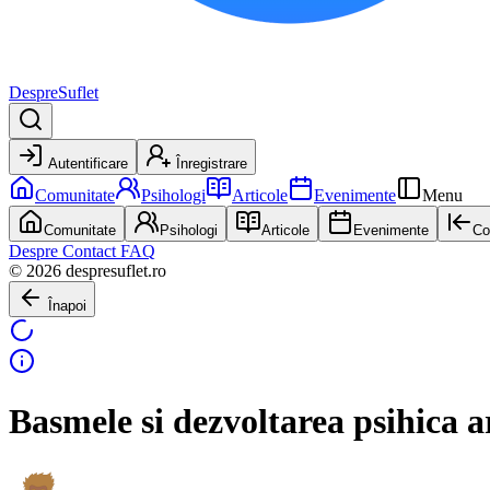
DespreSuflet
Autentificare
Înregistrare
Comunitate
Psihologi
Articole
Evenimente
Menu
Comunitate
Psihologi
Articole
Evenimente
Co
Despre
Contact
FAQ
© 2026 despresuflet.ro
Înapoi
Basmele si dezvoltarea psihica 