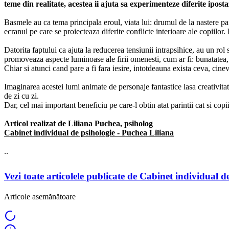
teme din realitate, acestea ii ajuta sa experimenteze diferite ipost
Basmele au ca tema principala eroul, viata lui: drumul de la nastere pan
ecranul pe care se proiecteaza diferite conflicte interioare ale copiilor.
Datorita faptului ca ajuta la reducerea tensiunii intrapsihice, au un r
promoveaza aspecte luminoase ale firii omenesti, cum ar fi: bunatatea, ge
Chiar si atunci cand pare a fi fara iesire, intotdeauna exista ceva, cine
Imaginarea acestei lumi animate de personaje fantastice lasa creativitate
de zi cu zi.
Dar, cel mai important beneficiu pe care-l obtin atat parintii cat si cop
Articol realizat de Liliana Puchea, psiholog
Cabinet individual de psihologie - Puchea Liliana
..
Vezi toate articolele publicate de Cabinet individual 
Articole asemănătoare