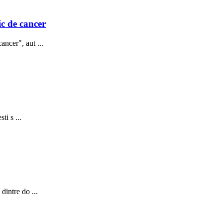
ic de cancer
ncer", aut ...
ti s ...
dintre do ...