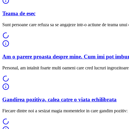
Teama de esec
Sunt persoane care refuza sa se angajeze intr-o actiune de teama unui e
Am o parere proasta despre mine. Cum imi pot imbuna
Personal, am intalnit foarte multi oameni care cred lucruri ingrozitoare 
Gandirea pozitiva, calea catre o viata echilibrata
Fiecare dintre noi a sesizat magia momentelor in care gandim pozitiv: 