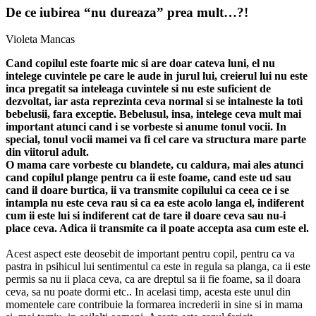
De ce iubirea “nu dureaza” prea mult…?!
Violeta Mancas
Cand copilul este foarte mic si are doar cateva luni, el nu
intelege cuvintele pe care le aude in jurul lui, creierul lui nu este
inca pregatit sa inteleaga cuvintele si nu este suficient de
dezvoltat, iar asta reprezinta ceva normal si se intalneste la toti
bebelusii, fara exceptie. Bebelusul, insa, intelege ceva mult mai
important atunci cand i se vorbeste si anume tonul vocii. In
special, tonul vocii mamei va fi cel care va structura mare parte
din viitorul adult.
O mama care vorbeste cu blandete, cu caldura, mai ales atunci
cand copilul plange pentru ca ii este foame, cand este ud sau
cand il doare burtica, ii va transmite copilului ca ceea ce i se
intampla nu este ceva rau si ca ea este acolo langa el, indiferent
cum ii este lui si indiferent cat de tare il doare ceva sau nu-i
place ceva. Adica ii transmite ca il poate accepta asa cum este el.
Acest aspect este deosebit de important pentru copil, pentru ca va
pastra in psihicul lui sentimentul ca este in regula sa planga, ca ii este
permis sa nu ii placa ceva, ca are dreptul sa ii fie foame, sa il doara
ceva, sa nu poate dormi etc.. In acelasi timp, acesta este unul din
momentele care contribuie la formarea increderii in sine si in mama