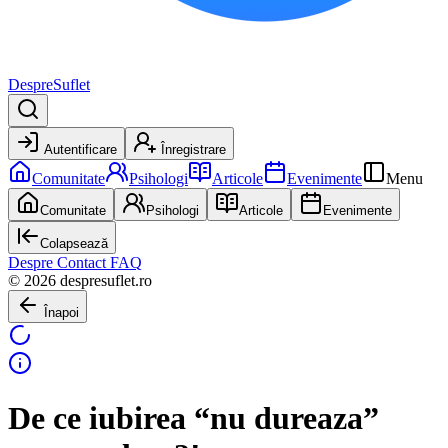
DespreSuflet
Autentificare
Înregistrare
Comunitate
Psihologi
Articole
Evenimente
Menu
Comunitate
Psihologi
Articole
Evenimente
Colapsează
Despre
Contact
FAQ
© 2026 despresuflet.ro
Înapoi
De ce iubirea “nu dureaza”