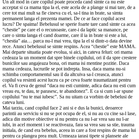
Un alt mod in care copilul poate proceda cand simte ca nu este
acceptat si ca mama tipa la el, este acela de a plange si mai tare, de a
cere tot mai mult sa fie cineva cu el, sa-l tina in brate, sa simta
permanent langa el prezenta mamei. De ce ar face copilul acest
lucru? De spaima! Bebelusul se sperie foarte tare cand simte ca acea
“chestie” pe care el o recunoaste, care-i da laptic sa manance, pe
care o simta langa el cand doarme, care il ia in brate si este a lui,
“chestia” aia… parca nu-l mai vrea, tipa la el si dintr-o data devine
rece. Atunci bebelusul se simte respins. Acea “chestie” este MAMA.
Mai departe situatia poate evolua, si aici, in cateva feluri: ori mama
cedeaza la un moment dat spre binele copilului, ori il da spre crestere
bunicilor sau angajeaza bona, ori mama isi mentine pozitie. Daca
mama cedeaza, lucrurile se pot indrepta. Insa, daca mama nu-si
schimba comportamentul sau il da altcuiva sa-l creasca, atunci
copilul va resimti acest lucru ca pe ceva foarte traumatizant pentru
el. Va fi ceva de genul “daca nu esti cuminte, adica daca nu esti cum
vreau eu, te dau, te parasesc, te abandonez”. E ca si cum i-ar spune
copilului “nu te mai iubesc”. Sa nu uitam ca vorbim de bebelusi de
cateva luni.
Mai tarziu, cand copilul face 2 ani si e dus la bunici, deoarece
parintii au serviciu si nu se pot ocupa de el, si nu au cu cine sa-l lase,
adica din motive obiective si nu pentru ca nu l-ar vrea sau nu l-ar
iubi, in acel moment i se reactiveaza, fara sa vrea sau sa stie, trauma
initiala, de cand era bebelus, aceea in care a fost respins de mama lui
pentru ca plangea prea mult. Urmeaza iarasi tipete si plansete ale