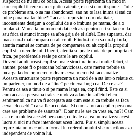
suspectat de nu stiu ce boala. Acesta poate reprezenta un mod in
care copilul ii cere mamei putina atentie, e ca si cum ii spune…”uite
ce probleme am, o sa ma abandonezi, sau nu te lasa inima si stai cu
mine pana ma fac bine?!” aceasta reprezinta o modalitate,
inconstienta desigur, a copilului de a o imbuna pe mama, de a o
imblanzi. Mama la un moment dat cedeaza pentru ca i se face mila
sau frica si atunci incepe sa aiba grija de el altfel. Este suparata, dar
macar nu-l mai compara cu alt copil. Fiindu-i frica sa nu-l piarda,
atentia mamei se comuta de pe compararea cu alt copil la propriul
copil si la nevoile lui. Uneori, atentia se poate muta de pe propria ei
frica, pe problemele reale pe care le are copilul.
Devenit adult aceast copil se poate structura in mai multe feluri, si
anume: poate fi o persoana bolnavicioasa, care mereu trebuie sa
mearga la doctor, mereu o doare ceva, mereu isi face analize.
Aceasta structurare poate reprezenta un mod de a sta intr-o relatie cu
un partener, un mod de a “tine” pe cineva langa ea. De ce asa?
Pentru ca asa a tinut-o si pe mama langa ea, copil fiind. Este ca si
cum aceasta persoana traieste undeva adanc in sufletul ei cu
sentimentul ca nu va fi acceptata asa cum este si ca trebuie sa faca
ceva “deosebit” ca sa fie acceptata. Si cum sa nu accepti o persoana
care are probleme de sanatate?! Doar nu le are ca vrea ea, nu?! Cam
asta e in mintea acestei persoane, cu toate ca, ea nu realizeza acest
lucru si nici nu face intentionat acest lucru. Pur si simplu acesta
reprezinta un mecanism format in creierul omului si care actioneaza
independent de vointa lui.