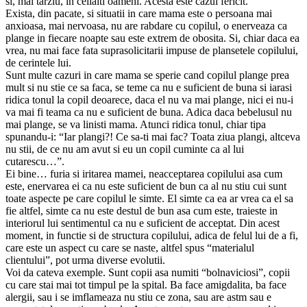
si, mai tarziu, in ceilalti oameni. Acesta este cazul fericit.
Exista, din pacate, si situatii in care mama este o persoana mai
anxioasa, mai nervoasa, nu are rabdare cu copilul, o enerveaza ca
plange in fiecare noapte sau este extrem de obosita. Si, chiar daca ea
vrea, nu mai face fata suprasolicitarii impuse de plansetele copilului,
de cerintele lui.
Sunt multe cazuri in care mama se sperie cand copilul plange prea
mult si nu stie ce sa faca, se teme ca nu e suficient de buna si iarasi
ridica tonul la copil deoarece, daca el nu va mai plange, nici ei nu-i
va mai fi teama ca nu e suficient de buna. Adica daca bebelusul nu
mai plange, se va linisti mama. Atunci ridica tonul, chiar tipa
spunandu-i: “Iar plangi?! Ce sa-ti mai fac? Toata ziua plangi, altceva
nu stii, de ce nu am avut si eu un copil cuminte ca al lui
cutarescu…”.
Ei bine… furia si iritarea mamei, neacceptarea copilului asa cum
este, enervarea ei ca nu este suficient de bun ca al nu stiu cui sunt
toate aspecte pe care copilul le simte. El simte ca ea ar vrea ca el sa
fie altfel, simte ca nu este destul de bun asa cum este, traieste in
interiorul lui sentimentul ca nu e suficient de acceptat. Din acest
moment, in functie si de structura copilului, adica de felul lui de a fi,
care este un aspect cu care se naste, altfel spus “materialul
clientului”, pot urma diverse evolutii.
Voi da cateva exemple. Sunt copii asa numiti “bolnaviciosi”, copii
cu care stai mai tot timpul pe la spital. Ba face amigdalita, ba face
alergii, sau i se imflameaza nu stiu ce zona, sau are astm sau e