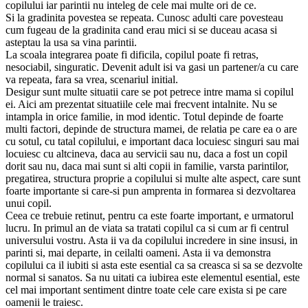
copilului iar parintii nu inteleg de cele mai multe ori de ce.
Si la gradinita povestea se repeata. Cunosc adulti care povesteau
cum fugeau de la gradinita cand erau mici si se duceau acasa si
asteptau la usa sa vina parintii.
La scoala integrarea poate fi dificila, copilul poate fi retras,
nesociabil, singuratic. Devenit adult isi va gasi un partener/a cu care
va repeata, fara sa vrea, scenariul initial.
Desigur sunt multe situatii care se pot petrece intre mama si copilul
ei. Aici am prezentat situatiile cele mai frecvent intalnite. Nu se
intampla in orice familie, in mod identic. Totul depinde de foarte
multi factori, depinde de structura mamei, de relatia pe care ea o are
cu sotul, cu tatal copilului, e important daca locuiesc singuri sau mai
locuiesc cu altcineva, daca au servicii sau nu, daca a fost un copil
dorit sau nu, daca mai sunt si alti copii in familie, varsta parintilor,
pregatirea, structura proprie a copilului si multe alte aspect, care sunt
foarte importante si care-si pun amprenta in formarea si dezvoltarea
unui copil.
Ceea ce trebuie retinut, pentru ca este foarte important, e urmatorul
lucru. In primul an de viata sa tratati copilul ca si cum ar fi centrul
universului vostru. Asta ii va da copilului incredere in sine insusi, in
parinti si, mai departe, in ceilalti oameni. Asta ii va demonstra
copilului ca il iubiti si asta este esential ca sa creasca si sa se dezvolte
normal si sanatos. Sa nu uitati ca iubirea este elementul esential, este
cel mai important sentiment dintre toate cele care exista si pe care
oamenii le traiesc.