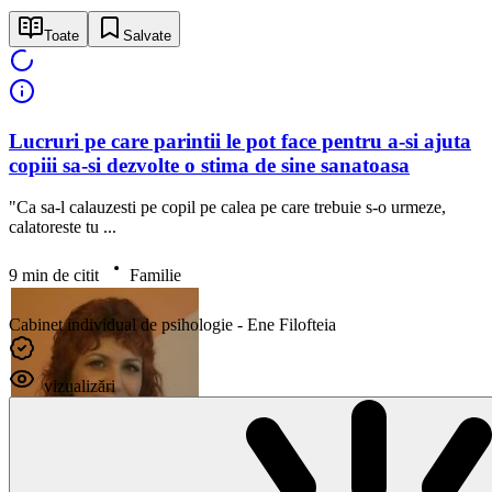
Toate
Salvate
Lucruri pe care parintii le pot face pentru a-si ajuta
copiii sa-si dezvolte o stima de sine sanatoasa
"Ca sa-l calauzesti pe copil pe calea pe care trebuie s-o urmeze,
calatoreste tu ...
9 min de citit
Familie
Cabinet individual de psihologie - Ene Filofteia
vizualizări