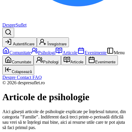
DespreSuflet
Autentificare
Înregistrare
Comunitate
Psihologi
Articole
Evenimente
Menu
Comunitate
Psihologi
Articole
Evenimente
Colapsează
Despre
Contact
FAQ
© 2026 despresuflet.ro
Articole de psihologie
Aici găsești articole de psihologie explicate pe înțelesul tuturor,
din
categoria "Familie".
Indiferent dacă treci printr-o perioadă dificilă
sau vrei să te înțelegi mai bine, aici ai resurse utile care te pot ajuta
să faci primul pas.