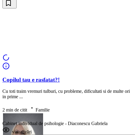
Copilul tau e rasfatat?!
Vezi psihologi disponibili
Cu toti traim vremuri tulburi, cu probleme, dificultati si de multe ori
in prime ...
2 min de citit
Familie
Cabinet individual de psihologie - Diaconescu Gabriela
vizualizări