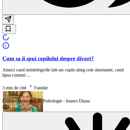
Cum sa ii spui copilului despre divort?
Atunci cand neintelegerile intr-un cuplu ating cote alarmante, cand
lipsa comuni ...
3 min de citit
Familie
Cabinet Individual de Psihologie - Ioanes Diana
vizualizări