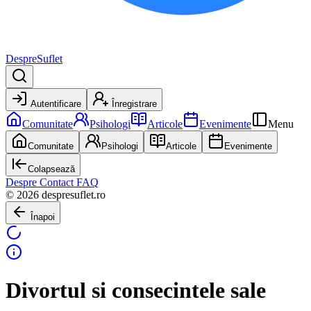
DespreSuflet
Autentificare
Înregistrare
Comunitate
Psihologi
Articole
Evenimente
Menu
Comunitate
Psihologi
Articole
Evenimente
Colapsează
Despre
Contact
FAQ
© 2026 despresuflet.ro
Înapoi
Divortul si consecintele sale