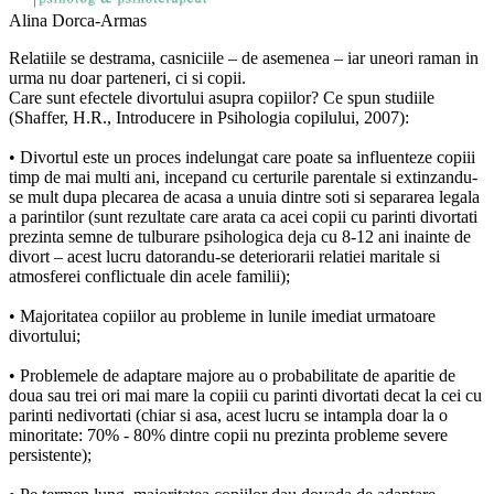
Alina Dorca-Armas
Relatiile se destrama, casniciile – de asemenea – iar uneori raman in
urma nu doar parteneri, ci si copii.
Care sunt efectele divortului asupra copiilor? Ce spun studiile
(Shaffer, H.R., Introducere in Psihologia copilului, 2007):
• Divortul este un proces indelungat care poate sa influenteze copiii
timp de mai multi ani, incepand cu certurile parentale si extinzandu-
se mult dupa plecarea de acasa a unuia dintre soti si separarea legala
a parintilor (sunt rezultate care arata ca acei copii cu parinti divortati
prezinta semne de tulburare psihologica deja cu 8-12 ani inainte de
divort – acest lucru datorandu-se deteriorarii relatiei maritale si
atmosferei conflictuale din acele familii);
• Majoritatea copiilor au probleme in lunile imediat urmatoare
divortului;
• Problemele de adaptare majore au o probabilitate de aparitie de
doua sau trei ori mai mare la copiii cu parinti divortati decat la cei cu
parinti nedivortati (chiar si asa, acest lucru se intampla doar la o
minoritate: 70% - 80% dintre copii nu prezinta probleme severe
persistente);