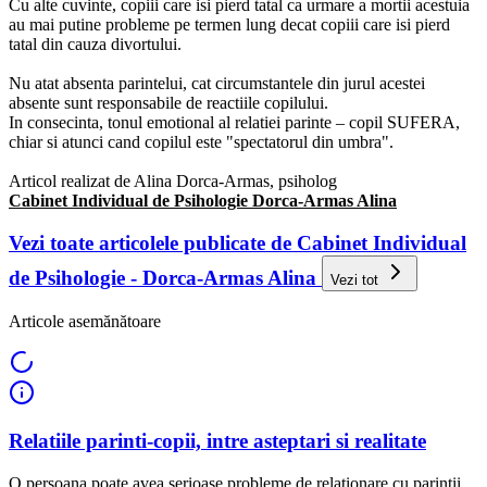
Cu alte cuvinte, copiii care isi pierd tatal ca urmare a mortii acestuia
au mai putine probleme pe termen lung decat copiii care isi pierd
tatal din cauza divortului.
Nu atat absenta parintelui, cat circumstantele din jurul acestei
absente sunt responsabile de reactiile copilului.
In consecinta, tonul emotional al relatiei parinte – copil SUFERA,
chiar si atunci cand copilul este "spectatorul din umbra".
Articol realizat de Alina Dorca-Armas, psiholog
Cabinet Individual de Psihologie Dorca-Armas Alina
Vezi toate articolele publicate de Cabinet Individual
de Psihologie - Dorca-Armas Alina
Vezi tot
Articole asemănătoare
Relatiile parinti-copii, intre asteptari si realitate
O persoana poate avea serioase probleme de relationare cu parintii