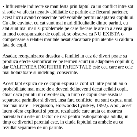
• Influentele indirecte se manifesta prin faptul ca un conflict intre sot
si sotie va afecta negativ abilitatile de parinte ale fiecarui partener,
acest lucru avand consecinte nefavorabile pentru adaptarea copilului.
Cu alte cuvinte, cu cat sunt mai mari dificultatile dintre parinti, cu
atat sunt mai mari si problemele pe care fiecare le are in a avea grija
in mod corespunzator de copil si, se observa ca NU EXISTA o
compensare a relatiei maritale nesatisfacatoare prin atentie si caldura
fata de copil.
Asadar, reorganizarea drastica a familiei in caz de divort poate sa
produca efecte semnificative pe termen scurt (in adaptarea copilului),
dar CALITATEA INGRIJIRII PARENTALE este cea care are cele
mai hotaratoare si indelungi consecinte.
Acest fapt explica de ce copiii expusi la conflict intre parinti au o
probabilitate mai mare de a deveni delincventi decat ceilalti copii,
chiar daca parintii nu divorteaza, in timp ce copiii care asista la
separarea parintilor si divort, insa fara conflicte, nu sunt expusi unui
risc mai mare – Fergusson, Horwood&Lynskey, 1992). Apoi, acest
lucru ofera explicatii si pentru rezultatele care arata ca moartea
parentala nu este un factor de risc pentru psihopatologia adulta, in
timp ce divortul parental este, in ciuda faptului ca ambele au ca
rezultat separarea de un parinte.