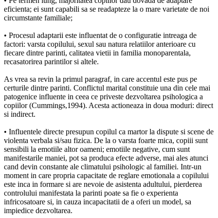
• Pe termen lung, majoritatea copiilor dau dovada de adaptare
eficienta; ei sunt capabili sa se readapteze la o mare varietate de noi
circumstante familiale;
• Procesul adaptarii este influentat de o configuratie intreaga de
factori: varsta copilului, sexul sau natura relatiilor anterioare cu
fiecare dintre parinti, calitatea vietii in familia monoparentala,
recasatorirea parintilor si altele.
As vrea sa revin la primul paragraf, in care accentul este pus pe
certurile dintre parinti. Conflictul marital constituie una din cele mai
patogenice influente in ceea ce priveste dezvoltarea psihologica a
copiilor (Cummings,1994). Acesta actioneaza in doua moduri: direct
si indirect.
• Influentele directe presupun copilul ca martor la dispute si scene de
violenta verbala si/sau fizica. De la o varsta foarte mica, copiii sunt
sensibili la emotiile altor oameni; emotiile negative, cum sunt
manifestarile maniei, pot sa produca efecte adverse, mai ales atunci
cand devin constante ale climatului psihologic al familiei. Intr-un
moment in care propria capacitate de reglare emotionala a copilului
este inca in formare si are nevoie de asistenta adultului, pierderea
controlului manifestata la parinti poate sa fie o experienta
infricosatoare si, in cauza incapacitatii de a oferi un model, sa
impiedice dezvoltarea.