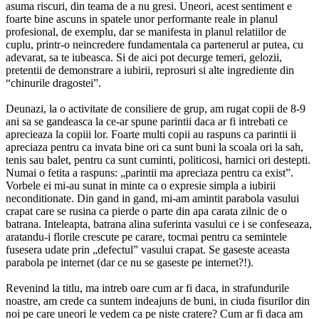
asuma riscuri, din teama de a nu gresi. Uneori, acest sentiment e
foarte bine ascuns in spatele unor performante reale in planul
profesional, de exemplu, dar se manifesta in planul relatiilor de
cuplu, printr-o neincredere fundamentala ca partenerul ar putea, cu
adevarat, sa te iubeasca. Si de aici pot decurge temeri, gelozii,
pretentii de demonstrare a iubirii, reprosuri si alte ingrediente din
“chinurile dragostei”.
Deunazi, la o activitate de consiliere de grup, am rugat copii de 8-9
ani sa se gandeasca la ce-ar spune parintii daca ar fi intrebati ce
aprecieaza la copiii lor. Foarte multi copii au raspuns ca parintii ii
apreciaza pentru ca invata bine ori ca sunt buni la scoala ori la sah,
tenis sau balet, pentru ca sunt cuminti, politicosi, harnici ori destepti.
Numai o fetita a raspuns: „parintii ma apreciaza pentru ca exist”.
Vorbele ei mi-au sunat in minte ca o expresie simpla a iubirii
neconditionate. Din gand in gand, mi-am amintit parabola vasului
crapat care se rusina ca pierde o parte din apa carata zilnic de o
batrana. Inteleapta, batrana alina suferinta vasului ce i se confeseaza,
aratandu-i florile crescute pe carare, tocmai pentru ca semintele
fusesera udate prin „defectul” vasului crapat. Se gaseste aceasta
parabola pe internet (dar ce nu se gaseste pe internet?!).
Revenind la titlu, ma intreb oare cum ar fi daca, in strafundurile
noastre, am crede ca suntem indeajuns de buni, in ciuda fisurilor din
noi pe care uneori le vedem ca pe niste cratere? Cum ar fi daca am