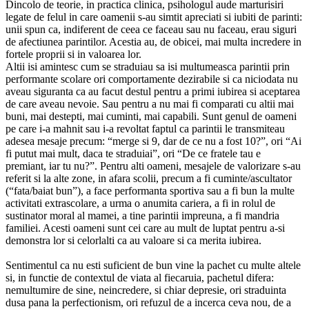
Dincolo de teorie, in practica clinica, psihologul aude marturisiri
legate de felul in care oamenii s-au simtit apreciati si iubiti de parinti:
unii spun ca, indiferent de ceea ce faceau sau nu faceau, erau siguri
de afectiunea parintilor. Acestia au, de obicei, mai multa incredere in
fortele proprii si in valoarea lor.
Altii isi amintesc cum se straduiau sa isi multumeasca parintii prin
performante scolare ori comportamente dezirabile si ca niciodata nu
aveau siguranta ca au facut destul pentru a primi iubirea si aceptarea
de care aveau nevoie. Sau pentru a nu mai fi comparati cu altii mai
buni, mai destepti, mai cuminti, mai capabili. Sunt genul de oameni
pe care i-a mahnit sau i-a revoltat faptul ca parintii le transmiteau
adesea mesaje precum: “merge si 9, dar de ce nu a fost 10?”, ori “Ai
fi putut mai mult, daca te straduiai”, ori “De ce fratele tau e
premiant, iar tu nu?”. Pentru alti oameni, mesajele de valorizare s-au
referit si la alte zone, in afara scolii, precum a fi cuminte/ascultator
(“fata/baiat bun”), a face performanta sportiva sau a fi bun la multe
activitati extrascolare, a urma o anumita cariera, a fi in rolul de
sustinator moral al mamei, a tine parintii impreuna, a fi mandria
familiei. Acesti oameni sunt cei care au mult de luptat pentru a-si
demonstra lor si celorlalti ca au valoare si ca merita iubirea.
Sentimentul ca nu esti suficient de bun vine la pachet cu multe altele
si, in functie de contextul de viata al fiecaruia, pachetul difera:
nemultumire de sine, neincredere, si chiar depresie, ori straduinta
dusa pana la perfectionism, ori refuzul de a incerca ceva nou, de a