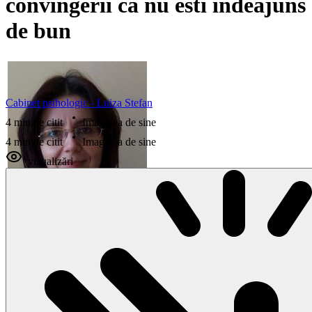
convingerii ca nu esti indeajuns
de bun
Cabinet psihologic - Luiza Stefan
4 min de citit
Imaginea de sine
4 min de citit
Imaginea de sine
vizualizări