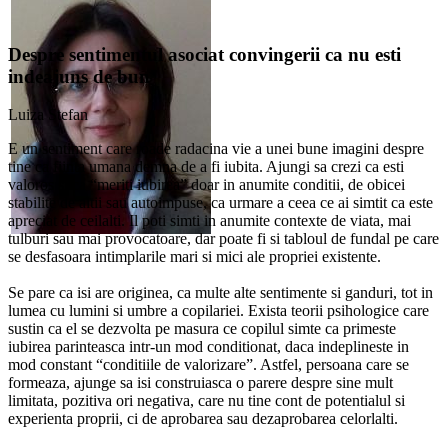
Despre sentimentul asociat convingerii ca nu esti
indeajuns de bun
Luiza Stefan
E un sentiment care roade radacina vie a unei bune imagini despre
tine ca fiinta umana demna de a fi iubita. Ajungi sa crezi ca esti
valoros si ca “meriti iubirea” doar in anumite conditii, de obicei
stabilite de altii sau autoimpuse, ca urmare a ceea ce ai simtit ca este
apreciat de ceilalti. Il poti simti in anumite contexte de viata, mai
tulburi sau mai provocatoare, dar poate fi si tabloul de fundal pe care
se desfasoara intimplarile mari si mici ale propriei existente.
Se pare ca isi are originea, ca multe alte sentimente si ganduri, tot in
lumea cu lumini si umbre a copilariei. Exista teorii psihologice care
sustin ca el se dezvolta pe masura ce copilul simte ca primeste
iubirea parinteasca intr-un mod conditionat, daca indeplineste in
mod constant “conditiile de valorizare”. Astfel, persoana care se
formeaza, ajunge sa isi construiasca o parere despre sine mult
limitata, pozitiva ori negativa, care nu tine cont de potentialul si
experienta proprii, ci de aprobarea sau dezaprobarea celorlalti.