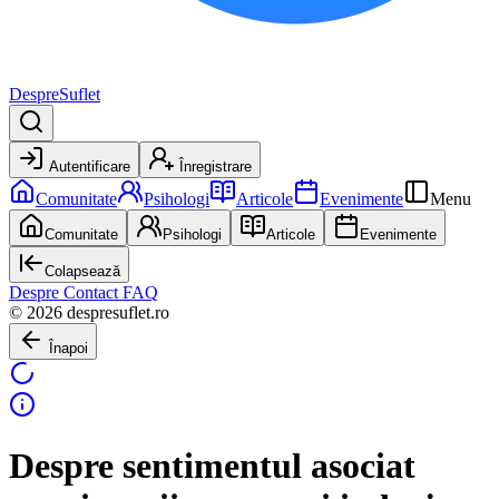
DespreSuflet
Autentificare
Înregistrare
Comunitate
Psihologi
Articole
Evenimente
Menu
Comunitate
Psihologi
Articole
Evenimente
Colapsează
Despre
Contact
FAQ
© 2026 despresuflet.ro
Înapoi
Despre sentimentul asociat