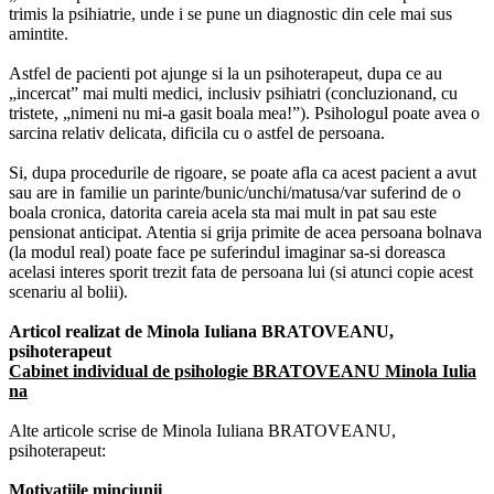
trimis la psihiatrie, unde i se pune un diagnostic din cele mai sus
amintite.
Astfel de pacienti pot ajunge si la un psihoterapeut, dupa ce au
„incercat” mai multi medici, inclusiv psihiatri (concluzionand, cu
tristete, „nimeni nu mi-a gasit boala mea!”). Psihologul poate avea o
sarcina relativ delicata, dificila cu o astfel de persoana.
Si, dupa procedurile de rigoare, se poate afla ca acest pacient a avut
sau are in familie un parinte/bunic/unchi/matusa/var suferind de o
boala cronica, datorita careia acela sta mai mult in pat sau este
pensionat anticipat. Atentia si grija primite de acea persoana bolnava
(la modul real) poate face pe suferindul imaginar sa-si doreasca
acelasi interes sporit trezit fata de persoana lui (si atunci copie acest
scenariu al bolii).
Articol realizat de Minola Iuliana BRATOVEANU,
psihoterapeut
Cabinet individual de psihologie BRATOVEANU Minola Iulia
na
Alte articole scrise de Minola Iuliana BRATOVEANU,
psihoterapeut:
Motivatiile minciunii