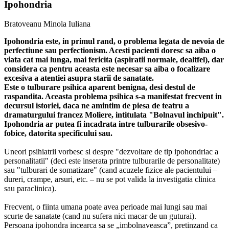
Ipohondria
Bratoveanu Minola Iuliana
Ipohondria este, in primul rand, o problema legata de nevoia de
perfectiune sau perfectionism. Acesti pacienti doresc sa aiba o
viata cat mai lunga, mai fericita (aspiratii normale, dealtfel), dar
considera ca pentru aceasta este necesar sa aiba o focalizare
excesiva a atentiei asupra starii de sanatate.
Este o tulburare psihica aparent benigna, desi destul de
raspandita. Aceasta problema psihica s-a manifestat frecvent in
decursul istoriei, daca ne amintim de piesa de teatru a
dramaturgului francez Moliere, intitulata "Bolnavul inchipuit".
Ipohondria ar putea fi incadrata intre tulburarile obsesivo-
fobice, datorita specificului sau.
Uneori psihiatrii vorbesc si despre "dezvoltare de tip ipohondriac a
personalitatii" (deci este inserata printre tulburarile de personalitate)
sau "tulburari de somatizare" (cand acuzele fizice ale pacientului –
dureri, crampe, arsuri, etc. – nu se pot valida la investigatia clinica
sau paraclinica).
Frecvent, o fiinta umana poate avea perioade mai lungi sau mai
scurte de sanatate (cand nu sufera nici macar de un guturai).
Persoana ipohondra incearca sa se „imbolnaveasca”, pretinzand ca