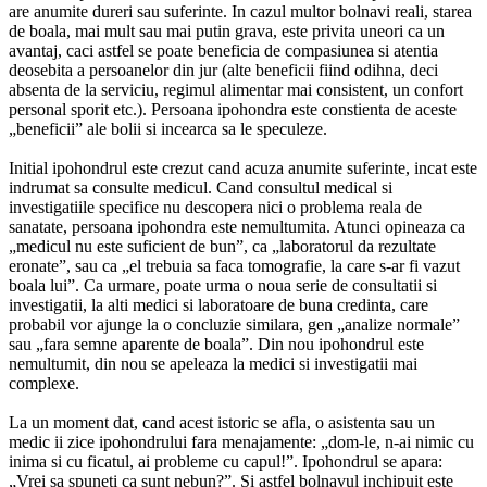
are anumite dureri sau suferinte. In cazul multor bolnavi reali, starea
de boala, mai mult sau mai putin grava, este privita uneori ca un
avantaj, caci astfel se poate beneficia de compasiunea si atentia
deosebita a persoanelor din jur (alte beneficii fiind odihna, deci
absenta de la serviciu, regimul alimentar mai consistent, un confort
personal sporit etc.). Persoana ipohondra este constienta de aceste
„beneficii” ale bolii si incearca sa le speculeze.
Initial ipohondrul este crezut cand acuza anumite suferinte, incat este
indrumat sa consulte medicul. Cand consultul medical si
investigatiile specifice nu descopera nici o problema reala de
sanatate, persoana ipohondra este nemultumita. Atunci opineaza ca
„medicul nu este suficient de bun”, ca „laboratorul da rezultate
eronate”, sau ca „el trebuia sa faca tomografie, la care s-ar fi vazut
boala lui”. Ca urmare, poate urma o noua serie de consultatii si
investigatii, la alti medici si laboratoare de buna credinta, care
probabil vor ajunge la o concluzie similara, gen „analize normale”
sau „fara semne aparente de boala”. Din nou ipohondrul este
nemultumit, din nou se apeleaza la medici si investigatii mai
complexe.
La un moment dat, cand acest istoric se afla, o asistenta sau un
medic ii zice ipohondrului fara menajamente: „dom-le, n-ai nimic cu
inima si cu ficatul, ai probleme cu capul!”. Ipohondrul se apara:
„Vrei sa spuneti ca sunt nebun?”. Si astfel bolnavul inchipuit este