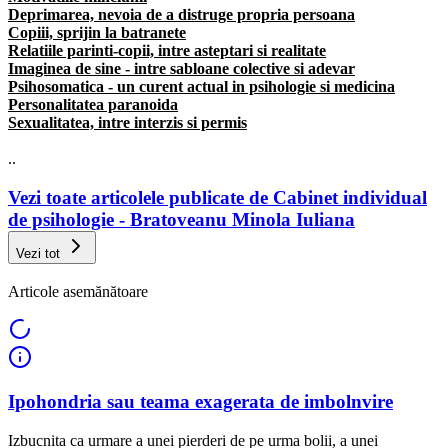
Deprimarea, nevoia de a distruge propria persoana
Copiii, sprijin la batranete
Relatiile parinti-copii, intre asteptari si realitate
Imaginea de sine - intre sabloane colective si adevar
Psihosomatica - un curent actual in psihologie si medicina
Personalitatea paranoida
Sexualitatea, intre interzis si permis
..
Vezi toate articolele publicate de Cabinet individual
de psihologie - Bratoveanu Minola Iuliana
Vezi tot
Articole asemănătoare
Ipohondria sau teama exagerata de imbolnvire
Izbucnita ca urmare a unei pierderi de pe urma bolii, a unei