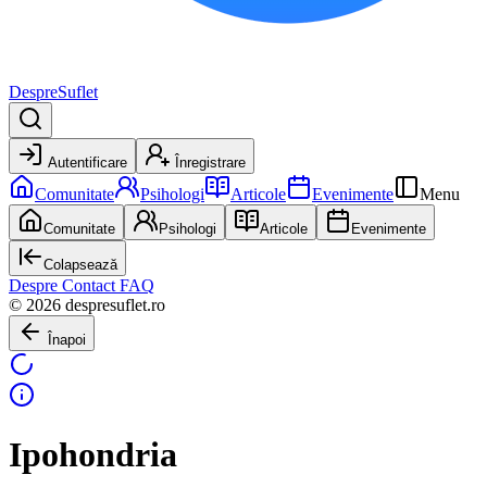
DespreSuflet
Autentificare
Înregistrare
Comunitate
Psihologi
Articole
Evenimente
Menu
Comunitate
Psihologi
Articole
Evenimente
Colapsează
Despre
Contact
FAQ
© 2026 despresuflet.ro
Înapoi
Ipohondria