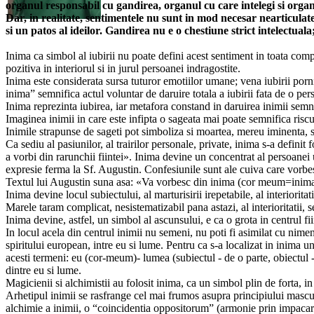
organul responsabil cu gandirea, organul cu care intelegi si organize
Dar, in realitate, sentimentele nu sunt in mod necesar nearticulate
si un patos al ideilor. Gandirea nu e o chestiune strict intelectuala;
Inima ca simbol al iubirii nu poate defini acest sentiment in toata comp
pozitiva in interiorul si in jurul persoanei indragostite.
Inima este considerata sursa tuturor emotiilor umane; vena iubirii porni
inima” semnifica actul voluntar de daruire totala a iubirii fata de o per
Inima reprezinta iubirea, iar metafora constand in daruirea inimii semnif
Imaginea inimii in care este infipta o sageata mai poate semnifica riscul 
Inimile strapunse de sageti pot simboliza si moartea, mereu iminenta, sa
Ca sediu al pasiunilor, al trairilor personale, private, inima s-a defini
a vorbi din rarunchii fiintei». Inima devine un concentrat al persoanei 
expresie ferma la Sf. Augustin. Confesiunile sunt ale cuiva care vorbes
Textul lui Augustin suna asa: «Va vorbesc din inima (cor meum=inim
Inima devine locul subiectului, al marturisirii irepetabile, al interioritati
Marele taram complicat, nesistematizabil pana astazi, al interioritatii, 
Inima devine, astfel, un simbol al ascunsului, e ca o grota in centrul fiin
In locul acela din centrul inimii nu semeni, nu poti fi asimilat cu nimeni 
spiritului european, intre eu si lume. Pentru ca s-a localizat in inima un
acesti termeni: eu (cor-meum)- lumea (subiectul - de o parte, obiectul -
dintre eu si lume.
Magicienii si alchimistii au folosit inima, ca un simbol plin de forta, in 
Arhetipul inimii se rasfrange cel mai frumos asupra principiului masculin
alchimie a inimii, o “coincidentia oppositorum” (armonie prin impacarea 