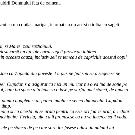
 iubirii Domnului fata de oameni.
ut ca un copilas inaripat, inarmat cu un arc si o tolba cu sageti.
i, si Marte, zeul razboiului.
desavarsit un arc ale carui sageti provocau iubirea.
Din aceasta cauza, inclusiv zeii se temeau de capriciile acestui copil
bei ca Zapada din poveste, l-a pus pe fiul sau sa o sageteze pe
zei, Cupidon s-a asigurat ca nici un muritor nu o va lua de sotie pe
l, care i-a spus ca trebuie sa o lase pe varful unei stanci, de unde o
e ea numai noaptea si disparea indata ce venea dimineata. Cupidon
 timp.
mina si ca acesta nu se arata pentru ca este ori foarte urat, ori chiar
chipuire. Fericita, uita ca ii promisese ca nu va incerca sa il vada,
i ele pe stanca de pe care sora lor fusese adusa in palatul lui