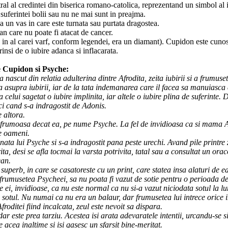
ral al credintei din biserica romano-catolica, reprezentand un simbol al
 suferintei bolii sau nu ne mai sunt in preajma.
a un vas in care este turnata sau purtata dragostea.
an care nu poate fi atacat de cancer.
 in al carei varf, conform legendei, era un diamant). Cupidon este cunosc
nsi de o iubire adanca si inflacarata.
e Cupidon si Psyche:
cut din relatia adulterina dintre Afrodita, zeita iubirii si a frumuseti
 asupra iubirii, iar de la tata indemanarea care il facea sa manuiasca 
celui sagetat o iubire implinita, iar altele o iubire plina de suferinte. 
ci cand s-a indragostit de Adonis.
e altora.
frumoasa decat ea, pe nume Psyche. La fel de invidioasa ca si mama Al
re oameni.
ata lui Psyche si s-a indragostit pana peste urechi. Avand pile printre 
, desi se afla tocmai la varsta potrivita, tatal sau a consultat un oraco
ean.
 superb, in care se casatoreste cu un print, care statea insa alaturi d
rumusetea Psycheei, sa nu poata fi vazut de sotie pentru o perioada de
 ei, invidioase, ca nu este normal ca nu si-a vazut niciodata sotul la lu
sotul. Nu numai ca nu era un balaur, dar frumusetea lui intrece orice in
roditei fiind incalcata, zeul este nevoit sa dispara.
ar este prea tarziu. Acestea isi arata adevaratele intentii, urcandu-se s
 acea inaltime si isi gasesc un sfarsit bine-meritat.