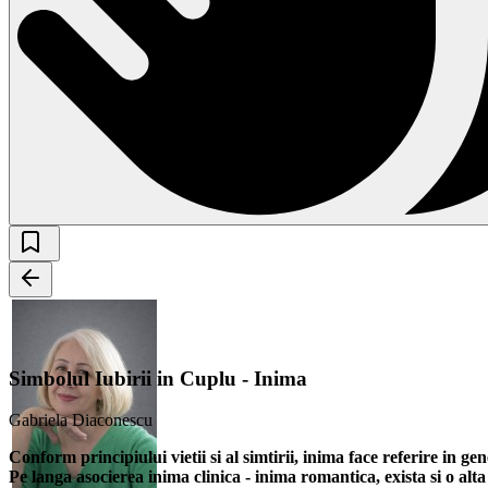
Simbolul Iubirii in Cuplu - Inima
Gabriela Diaconescu
Conform principiului vietii si al simtirii, inima face referire in gen
Pe langa asocierea inima clinica - inima romantica, exista si o alta 