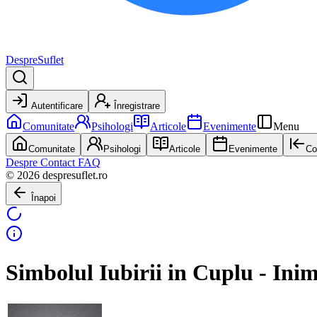
DespreSuflet
Autentificare
Înregistrare
Comunitate
Psihologi
Articole
Evenimente
Menu
Comunitate
Psihologi
Articole
Evenimente
Co
Despre
Contact
FAQ
© 2026 despresuflet.ro
Înapoi
Simbolul Iubirii in Cuplu - Ini