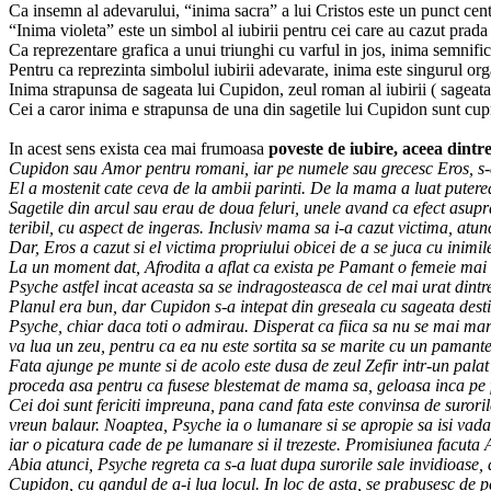
Ca insemn al adevarului, “inima sacra” a lui Cristos este un punct cent
“Inima violeta” este un simbol al iubirii pentru cei care au cazut prada
Ca reprezentare grafica a unui triunghi cu varful in jos, inima semnific
Pentru ca reprezinta simbolul iubirii adevarate, inima este singurul org
Inima strapunsa de sageata lui Cupidon, zeul roman al iubirii ( sageata
Cei a caror inima e strapunsa de una din sagetile lui Cupidon sunt cupri
In acest sens exista cea mai frumoasa
poveste de iubire, aceea dintr
Cupidon sau Amor pentru romani, iar pe numele sau grecesc Eros, s-a nas
El a mostenit cate ceva de la ambii parinti. De la mama a luat puterea
Sagetile din arcul sau erau de doua feluri, unele avand ca efect asupra 
teribil, cu aspect de ingeras. Inclusiv mama sa i-a cazut victima, atun
Dar, Eros a cazut si el victima propriului obicei de a se juca cu inimil
La un moment dat, Afrodita a aflat ca exista pe Pamant o femeie mai 
Psyche astfel incat aceasta sa se indragosteasca de cel mai urat dint
Planul era bun, dar Cupidon s-a intepat din greseala cu sageata destin
Psyche, chiar daca toti o admirau. Disperat ca fiica sa nu se mai marita
va lua un zeu, pentru ca ea nu este sortita sa se marite cu un pamant
Fata ajunge pe munte si de acolo este dusa de zeul Zefir intr-un palat
proceda asa pentru ca fusese blestemat de mama sa, geloasa inca pe f
Cei doi sunt fericiti impreuna, pana cand fata este convinsa de surorile
vreun balaur. Noaptea, Psyche ia o lumanare si se apropie sa isi vada 
iar o picatura cade de pe lumanare si il trezeste. Promisiunea facuta Af
Abia atunci, Psyche regreta ca s-a luat dupa surorile sale invidioase, d
Cupidon, cu gandul de a-i lua locul. In loc de asta, se prabusesc de pe