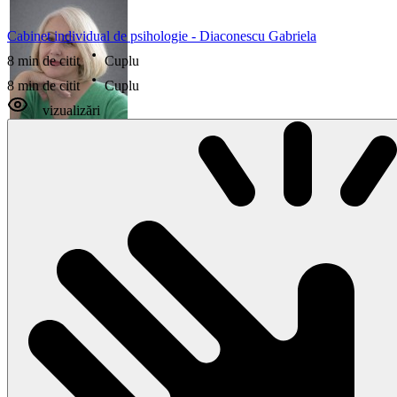
Cabinet individual de psihologie - Diaconescu Gabriela
8 min de citit
Cuplu
8 min de citit
Cuplu
vizualizări