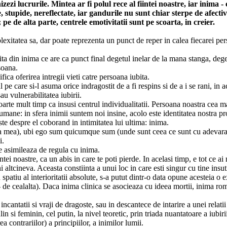
zi lucrurile. Mintea ar fi polul rece al fiintei noastre, iar inima - 
, stupide, nereflectate, iar gandurile nu sunt chiar sterpe de afecti
 pe de alta parte, centrele emotivitatii sunt pe scoarta, in creier.
lexitatea sa, dar poate reprezenta un punct de reper in calea fiecarei per
ta din inima ce are ca punct final degetul inelar de la mana stanga, dege
soana.
ica oferirea intregii vieti catre persoana iubita.
pe care si-l asuma orice indragostit de a fi respins si de a i se rani, in ac
u vulnerabilitatea iubirii.
t foarte mult timp ca insusi centrul individualitatii. Persoana noastra cea
umane: in sfera inimii suntem noi insine, acolo este identitatea nostra pro
te despre el coborand in intimitatea lui ultima: inima.
a mea), ubi ego sum quicumque sum (unde sunt ceea ce sunt cu adevara
i.
se asimileaza de regula cu inima.
tei noastre, ca un abis in care te poti pierde. In acelasi timp, e tot ce ai
altcineva. Aceasta constiinta a unui loc in care esti singur cu tine insuti,
 spatiu al interioritatii absolute, s-a putut dintr-o data opune acesteia o
 de cealalta). Daca inima clinica se asocieaza cu ideea mortii, inima roma
incantatii si vraji de dragoste, sau in descantece de intarire a unei relati
 si feminin, cel putin, la nivel teoretic, prin triada nuantatoare a iubirii
contrariilor) a principiilor, a inimilor lumii.