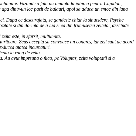
 continuare. Vazand ca fata nu renunta la iubirea pentru Cupidon,
cu apa dintr-un loc pazit de balauri, apoi sa aduca un smoc din lana
nei. Dupa ce descurajata, se gandeste chiar la sinucidere, Psyche
zitate si din dorinta de a lua si ea din frumusetea zeitelor, deschide
zeita este, in sfarsit, multumita.
muritoare. Zeus accepta sa convoace un congres, iar zeii sunt de acord
roducea atatea incurcaturi.
cata la rang de zeita.
. Au avut impreuna o fiica, pe Voluptas, zeita voluptatii si a