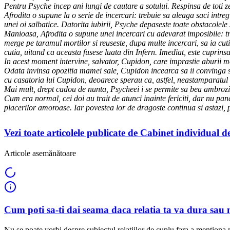
Pentru Psyche incep ani lungi de cautare a sotului. Respinsa de toti z
Afrodita o supune la o serie de incercari: trebuie sa aleaga saci intr
unei oi salbatice. Datorita iubirii, Psyche depaseste toate obstacolele s
Manioasa, Afrodita o supune unei incercari cu adevarat imposibile: tr
merge pe taramul mortilor si reuseste, dupa multe incercari, sa ia cutia
cutia, uitand ca aceasta fusese luata din Infern. Imediat, este cuprin
In acest moment intervine, salvator, Cupidon, care imprastie aburii morti
Odata invinsa opozitia mamei sale, Cupidon incearca sa ii convinga si
cu casatoria lui Cupidon, deoarece sperau ca, astfel, neastamparatul a
Mai mult, drept cadou de nunta, Psycheei i se permite sa bea ambrozie,
Cum era normal, cei doi au trait de atunci inainte fericiti, dar nu pan
placerilor amoroase. Iar povestea lor de dragoste continua si astazi,
Vezi toate articolele publicate de Cabinet individual 
Articole asemănătoare
Cum poti sa-ti dai seama daca relatia ta va dura sau 
Nu se poate vorbi despre subiectul relatiilor de cuplu fara a mentiona 