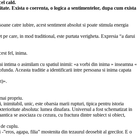
cel cald.
vitate. Exista o coerenta, o logica a sentimentelor, dupa cum exista
soane catre iubire, acest sentiment absolut si poate stimula energia
t pe care, in mod traditional, este purtata verigheta. Expresia “a darui
est fel, inima.
 mai intima o asimilam cu spatiul inimii: «a vorbi din inima » inseamna «
funda. Aceasta traditie a identificarii intre persoana si inima capata
t)».
 mai propriu.
 inimitabil, unic, este obarsia marii rupturi, tipica pentru istoria
 exterioritate absoluta: lumea dinafara. Universul a fost schematizat in
ntica se asociaza cu cezura, cu fractura dintre subiect si obiect,
i de cuplu.
 -”eros, agapa, filia” mostenita din tezaurul deosebit al grecilor. E o