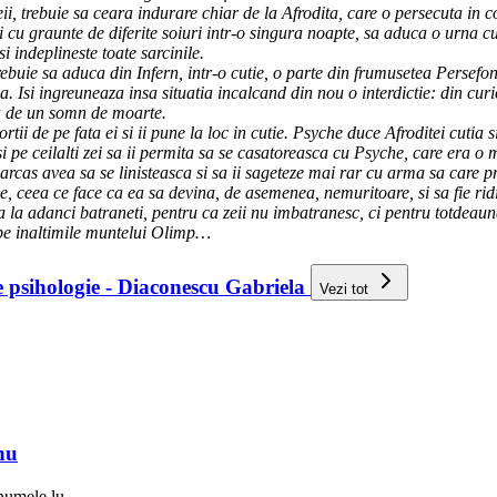
eii, trebuie sa ceara indurare chiar de la Afrodita, care o persecuta in
egi cu graunte de diferite soiuri intr-o singura noapte, sa aduca o urna 
i indeplineste toate sarcinile.
ebuie sa aduca din Infern, intr-o cutie, o parte din frumusetea Persefo
. Isi ingreuneaza insa situatia incalcand din nou o interdictie: din curio
sa de un somn de moarte.
i de pe fata ei si ii pune la loc in cutie. Psyche duce Afroditei cutia si 
 pe ceilalti zei sa ii permita sa se casatoreasca cu Psyche, care era o 
rcas avea sa se linisteasca si sa ii sageteze mai rar cu arma sa care p
 ceea ce face ca ea sa devina, de asemenea, nemuritoare, si sa fie ridi
a la adanci batraneti, pentru ca zeii nu imbatranesc, ci pentru totdeauna
 pe inaltimile muntelui Olimp…
de psihologie - Diaconescu Gabriela
Vezi tot
nu
numele lu ...