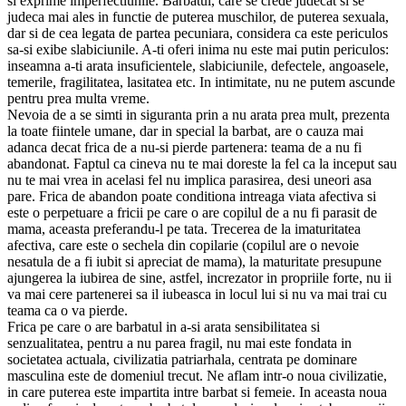
si exprime imperfectiunile. Barbatul, care se crede judecat si se
judeca mai ales in functie de puterea muschilor, de puterea sexuala,
dar si de cea legata de partea pecuniara, considera ca este periculos
sa-si exibe slabiciunile. A-ti oferi inima nu este mai putin periculos:
inseamna a-ti arata insuficientele, slabiciunile, defectele, angoasele,
temerile, fragilitatea, lasitatea etc. In intimitate, nu ne putem ascunde
pentru prea multa vreme.
Nevoia de a se simti in siguranta prin a nu arata prea mult, prezenta
la toate fiintele umane, dar in special la barbat, are o cauza mai
adanca decat frica de a nu-si pierde partenera: teama de a nu fi
abandonat. Faptul ca cineva nu te mai doreste la fel ca la inceput sau
nu te mai vrea in acelasi fel nu implica parasirea, desi uneori asa
pare. Frica de abandon poate conditiona intreaga viata afectiva si
este o perpetuare a fricii pe care o are copilul de a nu fi parasit de
mama, aceasta preferandu-l pe tata. Trecerea de la imaturitatea
afectiva, care este o sechela din copilarie (copilul are o nevoie
nesatula de a fi iubit si apreciat de mama), la maturitate presupune
ajungerea la iubirea de sine, astfel, increzator in propriile forte, nu ii
va mai cere partenerei sa il iubeasca in locul lui si nu va mai trai cu
teama ca o va pierde.
Frica pe care o are barbatul in a-si arata sensibilitatea si
senzualitatea, pentru a nu parea fragil, nu mai este fondata in
societatea actuala, civilizatia patriarhala, centrata pe dominare
masculina este de domeniul trecut. Ne aflam intr-o noua civilizatie,
in care puterea este impartita intre barbat si femeie. In aceasta noua