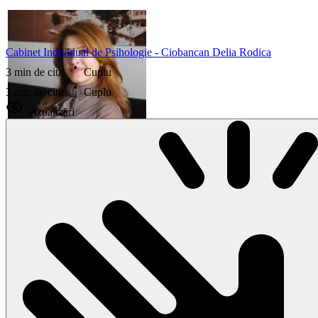
Cabinet Individual de Psihologie - Ciobancan Delia Rodica
3 min de citit
Cuplu
3 min de citit
Cuplu
vizualizări