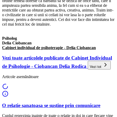
ordine femeia doreste ca barbatul sa se dezica de orice tabu, care ii
amputeaza partea sensibila anima, la fel cum si ea s-a eliberat de
restrictiile care au obturat partea activa, creativa, animus. Traim intr-
o civilizatie in care si unii si ceilati isi vor lasa la o parte rolurile
impuse, pentru a deveni autentici. Cei doi vor face din intimitatea lor
cel mai fericit loc de intalnire.
Psiholog
Delia Ciobancan
Cabinet individual de psihoterapie - Delia Ciobancan
Vezi toate articolele publicate de Cabinet Individual
de Psihologie - Ciobancan Delia Rodica
Vezi tot
Articole asemănătoare
O relatie sanatoasa se sustine prin comunicare
Cuplul reprezinta inainte de toate o relatie in doi in care fiecare vine