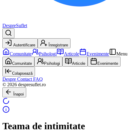
DespreSuflet
Autentificare
Înregistrare
Comunitate
Psihologi
Articole
Evenimente
Menu
Comunitate
Psihologi
Articole
Evenimente
Colapsează
Despre
Contact
FAQ
© 2026 despresuflet.ro
Înapoi
Teama de intimitate