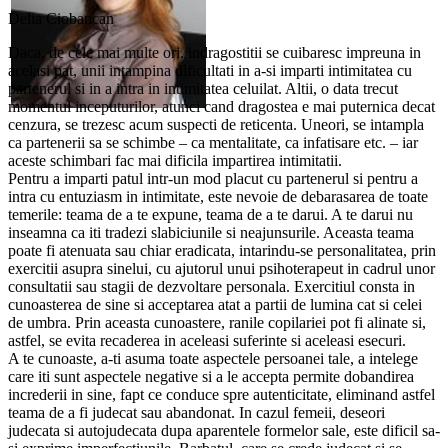
Delia Ciobancan
Daca, de cele mai multe ori, indragostitii se cuibaresc impreuna in
acelasi pat, unii intampina dificultati in a-si imparti intimitatea cu
partenerul si in a intra in intimitatea celuilat. Altii, o data trecut
momentul inceputurilor, atunci cand dragostea e mai puternica decat
cenzura, se trezesc acum suspecti de reticenta. Uneori, se intampla
ca partenerii sa se schimbe – ca mentalitate, ca infatisare etc. – iar
aceste schimbari fac mai dificila impartirea intimitatii.
Pentru a imparti patul intr-un mod placut cu partenerul si pentru a
intra cu entuziasm in intimitate, este nevoie de debarasarea de toate
temerile: teama de a te expune, teama de a te darui. A te darui nu
inseamna ca iti tradezi slabiciunile si neajunsurile. Aceasta teama
poate fi atenuata sau chiar eradicata, intarindu-se personalitatea, prin
exercitii asupra sinelui, cu ajutorul unui psihoterapeut in cadrul unor
consultatii sau stagii de dezvoltare personala. Exercitiul consta in
cunoasterea de sine si acceptarea atat a partii de lumina cat si celei
de umbra. Prin aceasta cunoastere, ranile copilariei pot fi alinate si,
astfel, se evita recaderea in aceleasi suferinte si aceleasi esecuri.
A te cunoaste, a-ti asuma toate aspectele persoanei tale, a intelege
care iti sunt aspectele negative si a le accepta permite dobandirea
increderii in sine, fapt ce conduce spre autenticitate, eliminand astfel
teama de a fi judecat sau abandonat. In cazul femeii, deseori
judecata si autojudecata dupa aparentele formelor sale, este dificil sa-