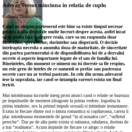
Adevar versus minciuna in relatia de cuplu
Gabriela Diaconescu
Cand ne alegem partenerul este bine sa existe timpul necesar
pentru a afla destul de multe lucruri despre acesta, astfel incat
sa se poata face o alegere reala, care sa nu raspunda doar
fanteziilor, sperantelor, dorintelor sau disperarii. O decizie
inteleapta necesita o anumita doza de maturitate, de sinceritate
din partea partenerului si de disponibilitatea lui de a dezvalui
secrete si aspecte importante legate de el sau de familia lui.
Bineinteles, din moment ce nimeni nu isi doreste sa fie respins,
nu este greu de inteles de ce oamenii se prefac sau pastreaza
secrete care nu ar trebui pastrate. In cele din urma adevarul
iese la suprafata, iar cand se intampla rareori exista un final
fericit.
Mai intotdeauna lucrurile merg prost atunci cand o relatie se bazeaza
pe impulsurile de moment (dragoste la prima vedere, logodna la
prima intalnire, sex la primul impuls sexual) si intimitate instantanee.
Exista in fiecare dintre noi o latura romantica si copilaroasa, careia ii
plac intotdeauna momentele de genul “in al noualea cer“, “sufletul
pereche“. Dar pe de alta parte exista si ratiunea, rabdarea, dorinta de
a trai “realitatea“. Acum depinde de fiecare ce alege: o relatie