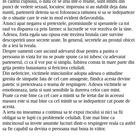
In cadrul cuplului, o data ce se afla intr-o relatie, sunt intimi din
punct de vedere sexual, locuiesc impreuna si au stabilit deja data
nuntii, partenerii detesta sa-si foloseasca ratiunea si sa se indeparteze
de o situatie care le este in mod evident defavorabila.
Atunci apar negarea si pretextele, promisiunile si sperantele ca tot
raul va disparea ca prin farmec si lucrurile se vor rezolva de la sine.
Adesea, forta egala sau opusa este trezirea brutala care survine
descoperirii unor secrete urate. In general, secretele au prostul obicei
de a iesi la iveala.
Despre oamenii care ascund adevarul doar pentru a pastra o
persoana in viata lor nu se poate spune ca isi iubesc cu adevarat
partenerul, ci ca il vor pur si simplu. Iubirea consta in mare parte din
grija pentru bunastarea si fericirea celuilalt.
Din nefericire, victimele minciunilor adopta adesea o atitudine
gresita de simpatie fata de cel care amageste, fiindca acesta devine
patetic si pretexteaza o teama de respingere. Adesea victimele se
emotioneaza, iarta si sunt sensibile la durerea celor care mint.
Poate ca este bine ca cel care a mintit sa fie iertat dar in aceeasi
masura este si mai bine ca cel mintit sa se indeparteze cat poate de
acesta.
A ierta nu inseamna a continua sa te expui riscului si nici sa fii
obligat sa te lupti cu problemele celuilalt. Este mai bine ca
mincinosul sa invete anumite lucruri dintr-o respingere reala ca astfel
sa fie capabil sa devina o persoana mai buna in viitor.