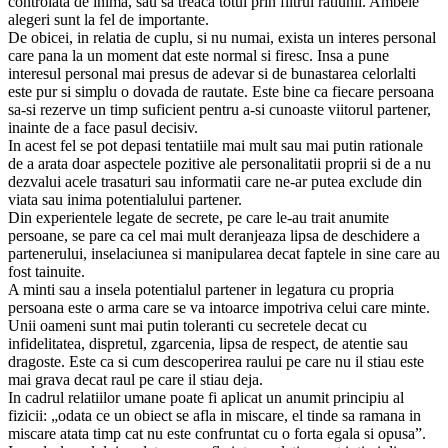
controlata de inima, sau sa treaca totul prin filtrul ratiunii. Ambele
alegeri sunt la fel de importante.
De obicei, in relatia de cuplu, si nu numai, exista un interes personal
care pana la un moment dat este normal si firesc. Insa a pune
interesul personal mai presus de adevar si de bunastarea celorlalti
este pur si simplu o dovada de rautate. Este bine ca fiecare persoana
sa-si rezerve un timp suficient pentru a-si cunoaste viitorul partener,
inainte de a face pasul decisiv.
In acest fel se pot depasi tentatiile mai mult sau mai putin rationale
de a arata doar aspectele pozitive ale personalitatii proprii si de a nu
dezvalui acele trasaturi sau informatii care ne-ar putea exclude din
viata sau inima potentialului partener.
Din experientele legate de secrete, pe care le-au trait anumite
persoane, se pare ca cel mai mult deranjeaza lipsa de deschidere a
partenerului, inselaciunea si manipularea decat faptele in sine care au
fost tainuite.
A minti sau a insela potentialul partener in legatura cu propria
persoana este o arma care se va intoarce impotriva celui care minte.
Unii oameni sunt mai putin toleranti cu secretele decat cu
infidelitatea, dispretul, zgarcenia, lipsa de respect, de atentie sau
dragoste. Este ca si cum descoperirea raului pe care nu il stiau este
mai grava decat raul pe care il stiau deja.
In cadrul relatiilor umane poate fi aplicat un anumit principiu al
fizicii: „odata ce un obiect se afla in miscare, el tinde sa ramana in
miscare atata timp cat nu este confruntat cu o forta egala si opusa”.