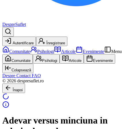
DespreSuflet
Autentificare
Înregistrare
Comunitate
Psihologi
Articole
Evenimente
Menu
Comunitate
Psihologi
Articole
Evenimente
Colapsează
Despre
Contact
FAQ
© 2026 despresuflet.ro
Înapoi
Adevar versus minciuna in