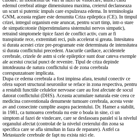
edemul cerebral atinge dimensiunea maxima, creierul declanseaza
un scurt si puternic impuls care expulzeaza edema. In terminologia
GNM, aceasta reglare este denumita Criza epileptica (CE). In timpul
crizei, intregul organism este aruncat, pentru scurt timp, intr-o stare
de simpaticotonie (hiperstimularea sistemului nervos simpatic),
retraind simptomele tipice fazei de conflict activ, cum ar fi
transpiratie rece, extremitati reci, puls accelerat si greata. Intesitatea
si durata acestei crize pre-programate este determinata de intensitatea
si durata conflictului precedent. Atacurile cardiace, accidentele
cerebrale, crizele de astm si cele epileptice sunt doar cateva exemple
ale acestui crucial punct de revenire. Tipul de criza depinde
intotdeauna de natura conflictului si de zona cerebrala
corespunzatoare implicata.
Dupa ce edema cerebrala a fost impinsa afara, tesutul conectiv ce
ofera suport structural neuronilor se reface in zona respectiva, pentru
a restabili functiile celulelor nervoase care au fost afectate de socul
datorat conflictului (DHS). Aceasta acumulare naturala este ceea ce
medicina conventionala denumeste tumoare cerebrala, acesta veste
av and consecinte cumplite asupra pacientului. Dr. Hamer a stabilit,
in 1981, ca tumoarea cerebrala nu este o boala in sine, ci un
simptom al fazei de vindecare, care se desfasoara paralel si la nivelul
organului afectat (controlat de la nivelul creierului din zona sa
specifica care se afla simultan in faza de reparare). Astfel ca
Metastazele cerebrale de fapt nu exista nici ele.