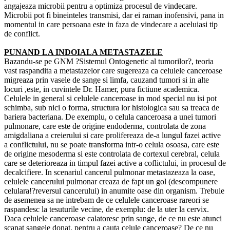
angajeaza microbii pentru a optimiza procesul de vindecare.
Microbii pot fi bineinteles transmisi, dar ei raman inofensivi, pana in
momentul in care persoana este in faza de vindecare a aceluiasi tip
de conflict.
PUNAND LA INDOIALA METASTAZELE
Bazandu-se pe GNM ?Sistemul Ontogenetic al tumorilor?, teoria
vast raspandita a metastazelor care sugereaza ca celulele canceroase
migreaza prin vasele de sange si limfa, cauzand tumori si in alte
locuri ,este, in cuvintele Dr. Hamer, pura fictiune academica.
Celulele in general si celulele canceroase in mod special nu isi pot
schimba, sub nici o forma, structura lor histologica sau sa treaca de
bariera bacteriana. De exemplu, o celula canceroasa a unei tumori
pulmonare, care este de origine endoderma, controlata de zona
amigdaliana a creierului si care prolifereaza de-a lungul fazei active
a conflictului, nu se poate transforma intr-o celula osoasa, care este
de origine mesoderma si este controlata de cortexul cerebral, celula
care se deterioreaza in timpul fazei active a coflictului, in procesul de
decalcifiere. In scenariul cancerul pulmonar metastazeaza la oase,
celulele cancerului pulmonar creaza de fapt un gol (descompunere
celulara!?reversul cancerului) in anumite oase din organism. Trebuie
de asemenea sa ne intrebam de ce celulele canceroase rareori se
raspandesc la tesuturile vecine, de exemplu: de la uter la cervix.
Daca celulele canceroase calatoresc prin sange, de ce nu este atunci
scanat sangele donat, pentru a cauta celule canceroase? De ce nu