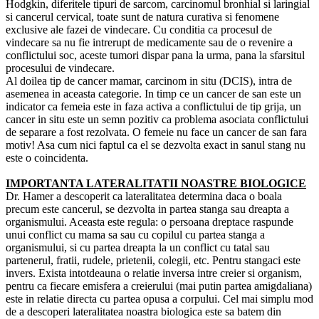
Hodgkin, diferitele tipuri de sarcom, carcinomul bronhial si laringial
si cancerul cervical, toate sunt de natura curativa si fenomene
exclusive ale fazei de vindecare. Cu conditia ca procesul de
vindecare sa nu fie intrerupt de medicamente sau de o revenire a
conflictului soc, aceste tumori dispar pana la urma, pana la sfarsitul
procesului de vindecare.
Al doilea tip de cancer mamar, carcinom in situ (DCIS), intra de
asemenea in aceasta categorie. In timp ce un cancer de san este un
indicator ca femeia este in faza activa a conflictului de tip grija, un
cancer in situ este un semn pozitiv ca problema asociata conflictului
de separare a fost rezolvata. O femeie nu face un cancer de san fara
motiv! Asa cum nici faptul ca el se dezvolta exact in sanul stang nu
este o coincidenta.
IMPORTANTA LATERALITATII NOASTRE BIOLOGICE
Dr. Hamer a descoperit ca lateralitatea determina daca o boala
precum este cancerul, se dezvolta in partea stanga sau dreapta a
organismului. Aceasta este regula: o persoana dreptace raspunde
unui conflict cu mama sa sau cu copilul cu partea stanga a
organismului, si cu partea dreapta la un conflict cu tatal sau
partenerul, fratii, rudele, prietenii, colegii, etc. Pentru stangaci este
invers. Exista intotdeauna o relatie inversa intre creier si organism,
pentru ca fiecare emisfera a creierului (mai putin partea amigdaliana)
este in relatie directa cu partea opusa a corpului. Cel mai simplu mod
de a descoperi lateralitatea noastra biologica este sa batem din