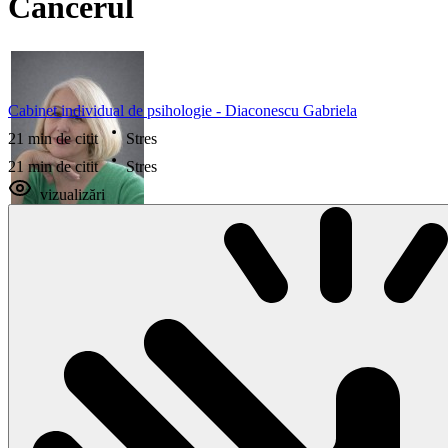
Cancerul
Cabinet individual de psihologie - Diaconescu Gabriela
21 min de citit
Stres
21 min de citit
Stres
vizualizări