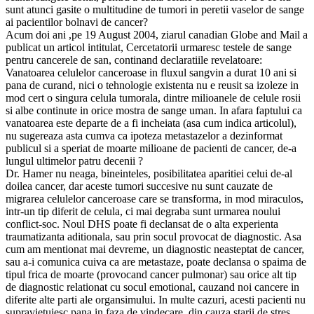
sunt atunci gasite o multitudine de tumori in peretii vaselor de sange
ai pacientilor bolnavi de cancer?
Acum doi ani ,pe 19 August 2004, ziarul canadian Globe and Mail a
publicat un articol intitulat, Cercetatorii urmaresc testele de sange
pentru cancerele de san, continand declaratiile revelatoare:
Vanatoarea celulelor canceroase in fluxul sangvin a durat 10 ani si
pana de curand, nici o tehnologie existenta nu e reusit sa izoleze in
mod cert o singura celula tumorala, dintre milioanele de celule rosii
si albe continute in orice mostra de sange uman. In afara faptului ca
vanatoarea este departe de a fi incheiata (asa cum indica articolul),
nu sugereaza asta cumva ca ipoteza metastazelor a dezinformat
publicul si a speriat de moarte milioane de pacienti de cancer, de-a
lungul ultimelor patru decenii ?
Dr. Hamer nu neaga, bineinteles, posibilitatea aparitiei celui de-al
doilea cancer, dar aceste tumori succesive nu sunt cauzate de
migrarea celulelor canceroase care se transforma, in mod miraculos,
intr-un tip diferit de celula, ci mai degraba sunt urmarea noului
conflict-soc. Noul DHS poate fi declansat de o alta experienta
traumatizanta aditionala, sau prin socul provocat de diagnostic. Asa
cum am mentionat mai devreme, un diagnostic neasteptat de cancer,
sau a-i comunica cuiva ca are metastaze, poate declansa o spaima de
tipul frica de moarte (provocand cancer pulmonar) sau orice alt tip
de diagnostic relationat cu socul emotional, cauzand noi cancere in
diferite alte parti ale organsimului. In multe cazuri, acesti pacienti nu
supravietuiesc pana in faza de vindecare, din cauza starii de stres