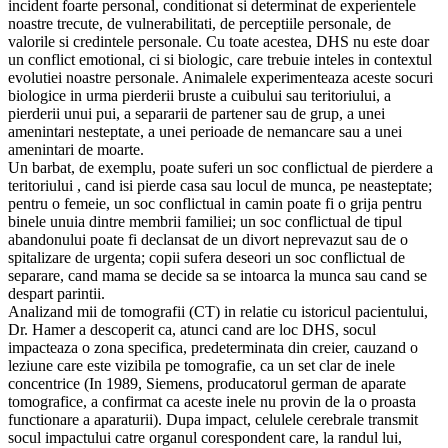
incident foarte personal, conditionat si determinat de experientele
noastre trecute, de vulnerabilitati, de perceptiile personale, de
valorile si credintele personale. Cu toate acestea, DHS nu este doar
un conflict emotional, ci si biologic, care trebuie inteles in contextul
evolutiei noastre personale. Animalele experimenteaza aceste socuri
biologice in urma pierderii bruste a cuibului sau teritoriului, a
pierderii unui pui, a separarii de partener sau de grup, a unei
amenintari nesteptate, a unei perioade de nemancare sau a unei
amenintari de moarte.
Un barbat, de exemplu, poate suferi un soc conflictual de pierdere a
teritoriului , cand isi pierde casa sau locul de munca, pe neasteptate;
pentru o femeie, un soc conflictual in camin poate fi o grija pentru
binele unuia dintre membrii familiei; un soc conflictual de tipul
abandonului poate fi declansat de un divort neprevazut sau de o
spitalizare de urgenta; copii sufera deseori un soc conflictual de
separare, cand mama se decide sa se intoarca la munca sau cand se
despart parintii.
Analizand mii de tomografii (CT) in relatie cu istoricul pacientului,
Dr. Hamer a descoperit ca, atunci cand are loc DHS, socul
impacteaza o zona specifica, predeterminata din creier, cauzand o
leziune care este vizibila pe tomografie, ca un set clar de inele
concentrice (In 1989, Siemens, producatorul german de aparate
tomografice, a confirmat ca aceste inele nu provin de la o proasta
functionare a aparaturii). Dupa impact, celulele cerebrale transmit
socul impactului catre organul corespondent care, la randul lui,