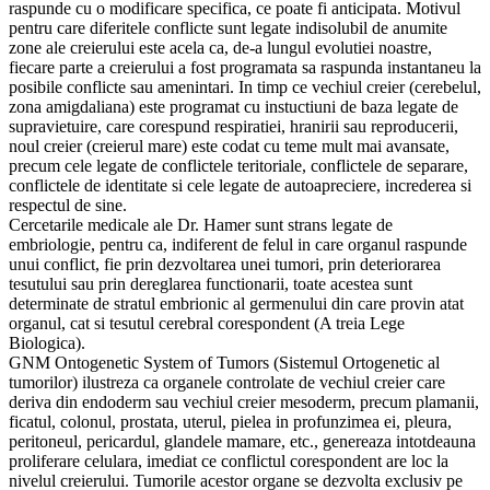
raspunde cu o modificare specifica, ce poate fi anticipata. Motivul
pentru care diferitele conflicte sunt legate indisolubil de anumite
zone ale creierului este acela ca, de-a lungul evolutiei noastre,
fiecare parte a creierului a fost programata sa raspunda instantaneu la
posibile conflicte sau amenintari. In timp ce vechiul creier (cerebelul,
zona amigdaliana) este programat cu instuctiuni de baza legate de
supravietuire, care corespund respiratiei, hranirii sau reproducerii,
noul creier (creierul mare) este codat cu teme mult mai avansate,
precum cele legate de conflictele teritoriale, conflictele de separare,
conflictele de identitate si cele legate de autoapreciere, increderea si
respectul de sine.
Cercetarile medicale ale Dr. Hamer sunt strans legate de
embriologie, pentru ca, indiferent de felul in care organul raspunde
unui conflict, fie prin dezvoltarea unei tumori, prin deteriorarea
tesutului sau prin dereglarea functionarii, toate acestea sunt
determinate de stratul embrionic al germenului din care provin atat
organul, cat si tesutul cerebral corespondent (A treia Lege
Biologica).
GNM Ontogenetic System of Tumors (Sistemul Ortogenetic al
tumorilor) ilustreza ca organele controlate de vechiul creier care
deriva din endoderm sau vechiul creier mesoderm, precum plamanii,
ficatul, colonul, prostata, uterul, pielea in profunzimea ei, pleura,
peritoneul, pericardul, glandele mamare, etc., genereaza intotdeauna
proliferare celulara, imediat ce conflictul corespondent are loc la
nivelul creierului. Tumorile acestor organe se dezvolta exclusiv pe