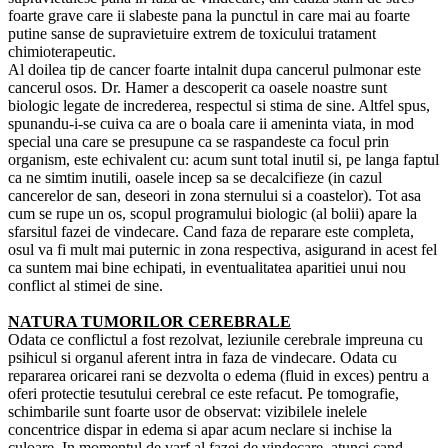
foarte grave care ii slabeste pana la punctul in care mai au foarte
putine sanse de supravietuire extrem de toxicului tratament
chimioterapeutic.
Al doilea tip de cancer foarte intalnit dupa cancerul pulmonar este
cancerul osos. Dr. Hamer a descoperit ca oasele noastre sunt
biologic legate de increderea, respectul si stima de sine. Altfel spus,
spunandu-i-se cuiva ca are o boala care ii ameninta viata, in mod
special una care se presupune ca se raspandeste ca focul prin
organism, este echivalent cu: acum sunt total inutil si, pe langa faptul
ca ne simtim inutili, oasele incep sa se decalcifieze (in cazul
cancerelor de san, deseori in zona sternului si a coastelor). Tot asa
cum se rupe un os, scopul programului biologic (al bolii) apare la
sfarsitul fazei de vindecare. Cand faza de reparare este completa,
osul va fi mult mai puternic in zona respectiva, asigurand in acest fel
ca suntem mai bine echipati, in eventualitatea aparitiei unui nou
conflict al stimei de sine.
NATURA TUMORILOR CEREBRALE
Odata ce conflictul a fost rezolvat, leziunile cerebrale impreuna cu
psihicul si organul aferent intra in faza de vindecare. Odata cu
repararea oricarei rani se dezvolta o edema (fluid in exces) pentru a
oferi protectie tesutului cerebral ce este refacut. Pe tomografie,
schimbarile sunt foarte usor de observat: vizibilele inelele
concentrice dispar in edema si apar acum neclare si inchise la
culoare. In momentul de varf al fazei de vindecare, atunci cand