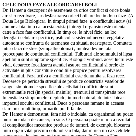
CELE DOUA FAZE ALE ORICAREI BOLI
Dr. Hamer a descoperit de asemenea ca orice conflict si orice boala
are si o rezolvare, iar desfasurarea oricei boli are loc in doua faze. (A
Doua Lege Biologica). In timpul primei faze, a conflictului activ (si
anume atata timp cat acesta exista) intregul organsim este orientat
catre a face fata conflictului. In timp ce, la nivel fizic, au loc
dereglari celulare specifice, psihicul si sistemul nervos vegetativ
autonom se confrunta de asemenea cu situatii neasteptate. Comutata
intr-o faza de stres (sympathicotonia) , mintea devine total
preocupata de continutul conflictului. Tulburari ale somnului si lipsa
apetitului sunt simptome specifice. Biologic vorbind, acest lucru este
vital, deoarece focalizarea atentiei asupra conflictului si orele de
activitate in plus constituie conditiile propice pentru rezolvarea
conflictului. Faza activa a conflictului este denumita si faza rece.
Deoarece pe perioada stresului se produce constrictia vaselor de
sange, simptomele specifice ale activitatii conflictuale sunt
extremitatile reci (in special mainile), tremurul si transpiratia rece.
Intensitatea simptomelor depinde, in mod natural, de intesitatea si
impactul socului conflictual. Daca o persoana ramane in aceasta
stare prea mult timp, urmarile pot fi fatale.
Dr. Hamer a demonstrat, fara nici o indoiala, ca organismul nu poate
muri niciodata de cancer, in sine. O persoana poate muri ca rezultat
al complicatiilor mecanice produse de tumori, de exemplu blocarea
unui organ vital precum colonul sau bila, dar in nici un caz celulele
canceroase, in sine, nu pot provoca moartea. In German New