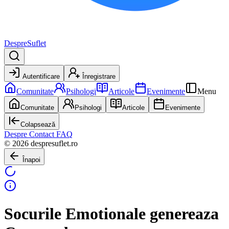
DespreSuflet
Autentificare
Înregistrare
Comunitate
Psihologi
Articole
Evenimente
Menu
Comunitate
Psihologi
Articole
Evenimente
Colapsează
Despre
Contact
FAQ
© 2026 despresuflet.ro
Înapoi
Socurile Emotionale genereaza