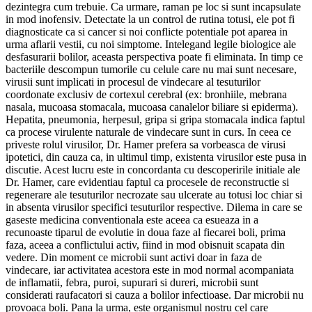
dezintegra cum trebuie. Ca urmare, raman pe loc si sunt incapsulate
in mod inofensiv. Detectate la un control de rutina totusi, ele pot fi
diagnosticate ca si cancer si noi conflicte potentiale pot aparea in
urma aflarii vestii, cu noi simptome. Intelegand legile biologice ale
desfasurarii bolilor, aceasta perspectiva poate fi eliminata. In timp ce
bacteriile descompun tumorile cu celule care nu mai sunt necesare,
virusii sunt implicati in procesul de vindecare al tesuturilor
coordonate exclusiv de cortexul cerebral (ex: bronhiile, mebrana
nasala, mucoasa stomacala, mucoasa canalelor biliare si epiderma).
Hepatita, pneumonia, herpesul, gripa si gripa stomacala indica faptul
ca procese virulente naturale de vindecare sunt in curs. In ceea ce
priveste rolul virusilor, Dr. Hamer prefera sa vorbeasca de virusi
ipotetici, din cauza ca, in ultimul timp, existenta virusilor este pusa in
discutie. Acest lucru este in concordanta cu descoperirile initiale ale
Dr. Hamer, care evidentiau faptul ca procesele de reconstructie si
regenerare ale tesuturilor necrozate sau ulcerate au totusi loc chiar si
in absenta virusilor specifici tesuturilor respective. Dilema in care se
gaseste medicina conventionala este aceea ca esueaza in a
recunoaste tiparul de evolutie in doua faze al fiecarei boli, prima
faza, aceea a conflictului activ, fiind in mod obisnuit scapata din
vedere. Din moment ce microbii sunt activi doar in faza de
vindecare, iar activitatea acestora este in mod normal acompaniata
de inflamatii, febra, puroi, supurari si dureri, microbii sunt
considerati raufacatori si cauza a bolilor infectioase. Dar microbii nu
provoaca boli. Pana la urma, este organismul nostru cel care