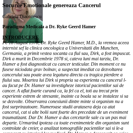
Socurile Emotionale genereaza Cancerul
Gabriela Diaconescu
Paradigma Medicala a Dr. Ryke Geerd Hamer
INTRODUCERE
Pe 18 August 1978, Dr. Ryke Geerd Hamer, M.D., la vremea aceea
internist sef la clinica oncologica a Universitatii din Munchen,
Germania, a primit vestea socanta ca fiul sau, Dirk, a fost impuscat.
Dirk a murit in Decembrie 1978 si, cateva luni mai tarziu, Dr.
Hamer a fost diagnosticat cu cancer testicular. Din moment ce nu
fusese niciodata grav bolnav, a suspectat imediat ca dezvoltarea
cancerului sau poate avea legatura directa cu tragica pierdere a
fiului sau. Moartea lui Dirk si propria sa experienta cu cancerul l-
au facut pe Dr. Hamer sa investigheze istoricul pacientilor sai de
cancer. A aflat foarte curand ca, la fel ca el, toti au trecut prin
experiente extrem de stresante, inainte ca boala sa se instaleze si sa
se dezvolte. Observarea conexiunii dintre minte si organism nu a
fost surprinzatoare. Numeroase studii aratasera deja ca atat
cancerul, cat si alte bolii sunt foarte des precedate de un eveniment
traumatizant. Dar Dr. Hamer a dus cercetarile sale cu un pas mai
departe. Urmarind ipoteza ca toate evenimentele din organism sunt
controlate de creier, a analizat tomografiile pacientilor sai si le-a