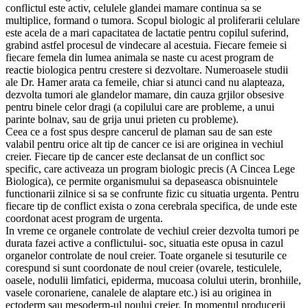
conflictul este activ, celulele glandei mamare continua sa se
multiplice, formand o tumora. Scopul biologic al proliferarii celulare
este acela de a mari capacitatea de lactatie pentru copilul suferind,
grabind astfel procesul de vindecare al acestuia. Fiecare femeie si
fiecare femela din lumea animala se naste cu acest program de
reactie biologica pentru crestere si dezvoltare. Numeroasele studii
ale Dr. Hamer arata ca femeile, chiar si atunci cand nu alapteaza,
dezvolta tumori ale glandelor mamare, din cauza grjilor obsesive
pentru binele celor dragi (a copilului care are probleme, a unui
parinte bolnav, sau de grija unui prieten cu probleme).
Ceea ce a fost spus despre cancerul de plaman sau de san este
valabil pentru orice alt tip de cancer ce isi are originea in vechiul
creier. Fiecare tip de cancer este declansat de un conflict soc
specific, care activeaza un program biologic precis (A Cincea Lege
Biologica), ce permite organismului sa depaseasca obisnuintele
functionarii zilnice si sa se confrunte fizic cu situatia urgenta. Pentru
fiecare tip de conflict exista o zona cerebrala specifica, de unde este
coordonat acest program de urgenta.
In vreme ce organele controlate de vechiul creier dezvolta tumori pe
durata fazei active a conflictului- soc, situatia este opusa in cazul
organelor controlate de noul creier. Toate organele si tesuturile ce
corespund si sunt coordonate de noul creier (ovarele, testiculele,
oasele, nodulii limfatici, epiderma, mucoasa colului uterin, bronhiile,
vasele coronariene, canalele de alaptare etc.) isi au originea in
ectoderm sau mesoderm-ul noului creier. In momentul producerii