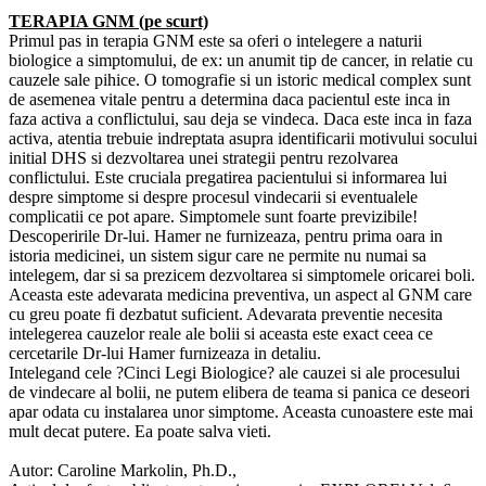
TERAPIA GNM (pe scurt)
Primul pas in terapia GNM este sa oferi o intelegere a naturii
biologice a simptomului, de ex: un anumit tip de cancer, in relatie cu
cauzele sale pihice. O tomografie si un istoric medical complex sunt
de asemenea vitale pentru a determina daca pacientul este inca in
faza activa a conflictului, sau deja se vindeca. Daca este inca in faza
activa, atentia trebuie indreptata asupra identificarii motivului socului
initial DHS si dezvoltarea unei strategii pentru rezolvarea
conflictului. Este cruciala pregatirea pacientului si informarea lui
despre simptome si despre procesul vindecarii si eventualele
complicatii ce pot apare. Simptomele sunt foarte previzibile!
Descoperirile Dr-lui. Hamer ne furnizeaza, pentru prima oara in
istoria medicinei, un sistem sigur care ne permite nu numai sa
intelegem, dar si sa prezicem dezvoltarea si simptomele oricarei boli.
Aceasta este adevarata medicina preventiva, un aspect al GNM care
cu greu poate fi dezbatut suficient. Adevarata preventie necesita
intelegerea cauzelor reale ale bolii si aceasta este exact ceea ce
cercetarile Dr-lui Hamer furnizeaza in detaliu.
Intelegand cele ?Cinci Legi Biologice? ale cauzei si ale procesului
de vindecare al bolii, ne putem elibera de teama si panica ce deseori
apar odata cu instalarea unor simptome. Aceasta cunoastere este mai
mult decat putere. Ea poate salva vieti.
Autor: Caroline Markolin, Ph.D.,