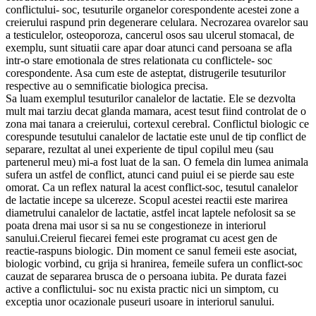
conflictului- soc, tesuturile organelor corespondente acestei zone a
creierului raspund prin degenerare celulara. Necrozarea ovarelor sau
a testiculelor, osteoporoza, cancerul osos sau ulcerul stomacal, de
exemplu, sunt situatii care apar doar atunci cand persoana se afla
intr-o stare emotionala de stres relationata cu conflictele- soc
corespondente. Asa cum este de asteptat, distrugerile tesuturilor
respective au o semnificatie biologica precisa.
Sa luam exemplul tesuturilor canalelor de lactatie. Ele se dezvolta
mult mai tarziu decat glanda mamara, acest tesut fiind controlat de o
zona mai tanara a creierului, cortexul cerebral. Conflictul biologic ce
corespunde tesutului canalelor de lactatie este unul de tip conflict de
separare, rezultat al unei experiente de tipul copilul meu (sau
partenerul meu) mi-a fost luat de la san. O femela din lumea animala
sufera un astfel de conflict, atunci cand puiul ei se pierde sau este
omorat. Ca un reflex natural la acest conflict-soc, tesutul canalelor
de lactatie incepe sa ulcereze. Scopul acestei reactii este marirea
diametrului canalelor de lactatie, astfel incat laptele nefolosit sa se
poata drena mai usor si sa nu se congestioneze in interiorul
sanului.Creierul fiecarei femei este programat cu acest gen de
reactie-raspuns biologic. Din moment ce sanul femeii este asociat,
biologic vorbind, cu grija si hranirea, femeile sufera un conflict-soc
cauzat de separarea brusca de o persoana iubita. Pe durata fazei
active a conflictului- soc nu exista practic nici un simptom, cu
exceptia unor ocazionale puseuri usoare in interiorul sanului.