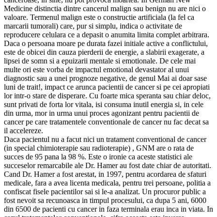
Medicine distinctia dintre cancerul malign sau benign nu are nici o
valoare. Termenul malign este o constructie artificiala (la fel ca
marcarii tumorali) care, pur si simplu, indica o activitate de
reproducere celulara ce a depasit o anumita limita complet arbitrara.
Daca o persoana moare pe durata fazei initiale active a conflictului,
este de obicei din cauza pierderii de energie, a slabirii exagerate, a
lipsei de somn si a epuizarii mentale si emotionale. De cele mai
multe ori este vorba de impactul emotional devastator al unui
diagnostic sau a unei prognoze negative, de genul Mai ai doar sase
luni de trait!, impact ce arunca pacientii de cancer si pe cei apropiati
lor intr-o stare de disperare. Cu foarte mica speranta sau chiar deloc,
sunt privati de forta lor vitala, isi consuma inutil energia si, in cele
din urma, mor in urma unui proces agonizant pentru pacientii de
cancer pe care tratamentele conventionale de cancer nu fac decat sa
il accelereze.
Daca pacientul nu a facut nici un tratament conventional de cancer
(in special chimioterapie sau radioterapie) , GNM are o rata de
succes de 95 pana la 98 %. Este o ironie ca aceste statistici ale
succeselor remarcabile ale Dr. Hamer au fost date chiar de autoritati.
Cand Dr. Hamer a fost arestat, in 1997, pentru acordarea de sfaturi
medicale, fara a avea licenta medicala, pentru trei persoane, politia a
confiscat fisele pacientilor sai si le-a analizat. Un procuror public a
fost nevoit sa recunoasca in timpul procesului, ca dupa 5 ani, 6000
din 6500 de pacienti cu cancer in faza terminala erau inca in viata. In