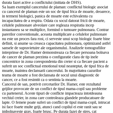
durata fazei active a conflictului (initiata de DHS).
Sa luam exemplul cancerului de plaman: conflictul biologic asociat
cu cancerul de plaman este un soc de tipul frica de moarte, deoarece,
in termeni biologici, panica de moarte este echivalenta cu
incapacitatea de a respira. Odata cu socul datorat fricii de moarte,
celulele pulmonare alveolare care regleaza respiratia incep
instantaneu sa se multiplice, formind o tumoare pulmonara. Contrar
parerilor conventionale, aceasta multiplicare a celulelor pulmonare
nu este un proces fara rost, ci serveste unui scop biologic foarte bine
definit, si anume sa creasca capacitatea pulmonara, optimizand astfel
sansele de supravietuire ale organismului. Analizele tomografiilor
intreprinse de Dr. Hamer demonstreaza ca fiecare persoana bolnava
de cancer de plaman prezinta o configuratie clara de tip inele
concentrice in zona corespondenta din creier si ca fiecare pacient a
suferit un soc conflictual emotional total neasteptat, de tipul frica de
moarte, inaintea declansarii cancerului. In majoritatea cazurilor
teama de moarte a fost declansata de socul unui diagnostic de
cancer, ce a fost resimtit ca o sentinta la moarte.
Cancerul de san, potrivit cercetarilor Dr. Hamer, este rezultatul
grijilor provocate de un conflict de tipul mama-copil sau probleme
cu partenerul. Aceste tipuri de conflicte impacteaza intotdeauna
vechiul creier, in zona care controleaza glandele producatoare de
lapte. O femeie poate suferi un conflict de tipul mama-copil, intrucat
isi face foarte multe griji, atunci cand copilul ei este ranit sau se
imbolnaveste grav, foarte brusc. Pe durata fazei de stres, cat