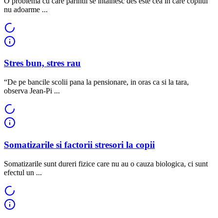
O problema cu care parintii se intalnesc des este cea in care copilul
nu adoarme ...
Stres bun, stres rau
“De pe bancile scolii pana la pensionare, in oras ca si la tara,
observa Jean-Pi ...
Somatizarile si factorii stresori la copii
Somatizarile sunt dureri fizice care nu au o cauza biologica, ci sunt
efectul un ...