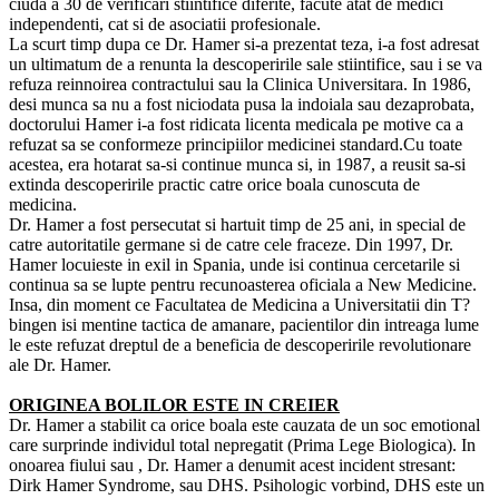
ciuda a 30 de verificari stiintifice diferite, facute atat de medici
independenti, cat si de asociatii profesionale.
La scurt timp dupa ce Dr. Hamer si-a prezentat teza, i-a fost adresat
un ultimatum de a renunta la descoperirile sale stiintifice, sau i se va
refuza reinnoirea contractului sau la Clinica Universitara. In 1986,
desi munca sa nu a fost niciodata pusa la indoiala sau dezaprobata,
doctorului Hamer i-a fost ridicata licenta medicala pe motive ca a
refuzat sa se conformeze principiilor medicinei standard.Cu toate
acestea, era hotarat sa-si continue munca si, in 1987, a reusit sa-si
extinda descoperirile practic catre orice boala cunoscuta de
medicina.
Dr. Hamer a fost persecutat si hartuit timp de 25 ani, in special de
catre autoritatile germane si de catre cele fraceze. Din 1997, Dr.
Hamer locuieste in exil in Spania, unde isi continua cercetarile si
continua sa se lupte pentru recunoasterea oficiala a New Medicine.
Insa, din moment ce Facultatea de Medicina a Universitatii din T?
bingen isi mentine tactica de amanare, pacientilor din intreaga lume
le este refuzat dreptul de a beneficia de descoperirile revolutionare
ale Dr. Hamer.
ORIGINEA BOLILOR ESTE IN CREIER
Dr. Hamer a stabilit ca orice boala este cauzata de un soc emotional
care surprinde individul total nepregatit (Prima Lege Biologica). In
onoarea fiului sau , Dr. Hamer a denumit acest incident stresant:
Dirk Hamer Syndrome, sau DHS. Psihologic vorbind, DHS este un