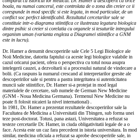
comparat cu istoricul lor medical. Dr. Hamer a descoperit ca orice
boala, nu numai cancerul, este controlata de o zona din creier ce ii
corespunde in mod specific si este legata, in mod particular, de un
conflict soc perfect identificabil. Rezultatul cercetarilor sale se
constituie intr-o diagrama stiintifica ce ilustreaza legatura biologica
dintre psihic si creier si corelatia cu organele si tesuturile intregului
organism uman (varianta engleza a Diagramei stiintifice a GNM
este in lucru).
Dr. Hamer a denumit descoperirile sale Cele 5 Legi Biologice ale
Noii Medicine, datorita faptului ca aceste legi biologice valabile in
cazul oricarui pacient, ofera o perspectiva cu totul noua asupra
intelegerii cauzei, a dezvoltarii si a procesului natural de vindecare a
bolii. (Ca raspuns la numarul crescand al interpretarilor gresite ale
descoperirilor sale si pentru a pastra integritatea si autenticitatea
muncii sale stiintifice, Dr. Hamer si-a protejat in mod legal
materialele de cercetare, sub numele de German New Medicine
(GNM - Noua Medicina Germana). Termenul New Medicine nu
poate fi folosit nicaieri la nivel international) .
In 1981, Dr. Hamer a prezentat rezultatele descoperirilor sale la
Facultatea de Medicina a Universitatii din Tbingen, sub forma unei
teze post-doctorat. Totusi, pana astazi, Universitatea a refuzat sa
testeze cercetarile Dr. Hamer, in ciuda obligativitatii legale de a o
face. Acesta este un caz fara precedent in istoria universitara. In mod
similar, medicina oficiala a refuzat sa aprobe descoperirile sale, in