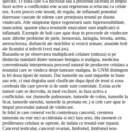
specific. O zona care s-a necrozat sau a prezentat ulceratii in timpul
fazei active a conflictului este acum regenerata si refacuta cu celule
noi. Acest proces este insotit, de regula, de inflamatii potential
dureroase cauzate de edeme care protejeaza tesutul pe durata
vindecarii. Alte simptome tipice regenerarii sunt: hipersensibilitate,
mancarimi, spasme (daca tesuturile musculare sunt implicate) si
inflamatii. Exemple de boli care apar doar in procesele de vindecare
sunt: diferite probleme de piele, hemoroizi, laringita, brosita, artrita,
ateroscleroza, disfunctii ale rinichilor si vezicii urinare, anumite boli
ale ficatului si infectii (vezi mai jos).
Bazandu-se pe observarea multiplicarii celulare (mitoza) si pe
distinctia standard dintre tumoare benigna si maligna, medicina
conventionala interpreteaza procesul natural de producere celulara a
tesutului care se vindeca drept tumoare maligna. In GNM distingem
la fel doua tipuri de tumori. Dar tumorile nu sunt impartite in bune
sau rele, ci mai degraba sunt clasificate dupa tipul de tesut si zona
cerebrala din care provin si de unde sunt controlate. Exista acele
tumori care se dezvolta, in mod exclusiv, in faza activa a
conflictului- soc (tumorile pulmonare, tumorile de colon, tumorile la
ficat, tumorile uterului, tumorile la prostata etc.) si cele care apar in
timpul procesului natural de vindecare.
In felul in care creierul vechi controleaza cancerul, cresterea
tumorala nu este nici accidentala si nici fara sens, din moment ce
proliferarea celulara se opreste, de indata ce tesutul este reparat.
Cancerul testicular, cancerul ovarian, limfomul, limfomul non-