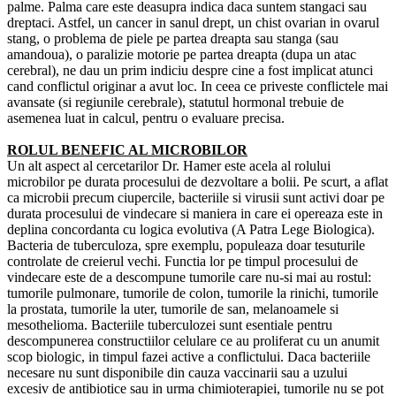
palme. Palma care este deasupra indica daca suntem stangaci sau
dreptaci. Astfel, un cancer in sanul drept, un chist ovarian in ovarul
stang, o problema de piele pe partea dreapta sau stanga (sau
amandoua), o paralizie motorie pe partea dreapta (dupa un atac
cerebral), ne dau un prim indiciu despre cine a fost implicat atunci
cand conflictul originar a avut loc. In ceea ce priveste conflictele mai
avansate (si regiunile cerebrale), statutul hormonal trebuie de
asemenea luat in calcul, pentru o evaluare precisa.
ROLUL BENEFIC AL MICROBILOR
Un alt aspect al cercetarilor Dr. Hamer este acela al rolului
microbilor pe durata procesului de dezvoltare a bolii. Pe scurt, a aflat
ca microbii precum ciupercile, bacteriile si virusii sunt activi doar pe
durata procesului de vindecare si maniera in care ei opereaza este in
deplina concordanta cu logica evolutiva (A Patra Lege Biologica).
Bacteria de tuberculoza, spre exemplu, populeaza doar tesuturile
controlate de creierul vechi. Functia lor pe timpul procesului de
vindecare este de a descompune tumorile care nu-si mai au rostul:
tumorile pulmonare, tumorile de colon, tumorile la rinichi, tumorile
la prostata, tumorile la uter, tumorile de san, melanoamele si
mesothelioma. Bacteriile tuberculozei sunt esentiale pentru
descompunerea constructiilor celulare ce au proliferat cu un anumit
scop biologic, in timpul fazei active a conflictului. Daca bacteriile
necesare nu sunt disponibile din cauza vaccinarii sau a uzului
excesiv de antibiotice sau in urma chimioterapiei, tumorile nu se pot