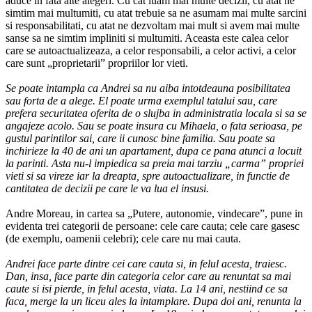
aduce in fata alte alegeri. Cu cat luam mai multe decizii, cu atat ne
simtim mai multumiti, cu atat trebuie sa ne asumam mai multe sarcini
si responsabilitati, cu atat ne dezvoltam mai mult si avem mai multe
sanse sa ne simtim impliniti si multumiti. Aceasta este calea celor
care se autoactualizeaza, a celor responsabili, a celor activi, a celor
care sunt „proprietarii” propriilor lor vieti.
Se poate intampla ca Andrei sa nu aiba intotdeauna posibilitatea
sau forta de a alege. El poate urma exemplul tatalui sau, care
prefera securitatea oferita de o slujba in administratia locala si sa se
angajeze acolo. Sau se poate insura cu Mihaela, o fata serioasa, pe
gustul parintilor sai, care ii cunosc bine familia. Sau poate sa
inchirieze la 40 de ani un apartament, dupa ce pana atunci a locuit
la parinti. Asta nu-l impiedica sa preia mai tarziu „carma” propriei
vieti si sa vireze iar la dreapta, spre autoactualizare, in functie de
cantitatea de decizii pe care le va lua el insusi.
Andre Moreau, in cartea sa „Putere, autonomie, vindecare”, pune in
evidenta trei categorii de persoane: cele care cauta; cele care gasesc
(de exemplu, oamenii celebri); cele care nu mai cauta.
Andrei face parte dintre cei care cauta si, in felul acesta, traiesc.
Dan, insa, face parte din categoria celor care au renuntat sa mai
caute si isi pierde, in felul acesta, viata. La 14 ani, nestiind ce sa
faca, merge la un liceu ales la intamplare. Dupa doi ani, renunta la