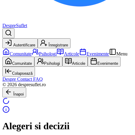
DespreSuflet
Autentificare
Înregistrare
Comunitate
Psihologi
Articole
Evenimente
Menu
Comunitate
Psihologi
Articole
Evenimente
Colapsează
Despre
Contact
FAQ
© 2026 despresuflet.ro
Înapoi
Alegeri si decizii