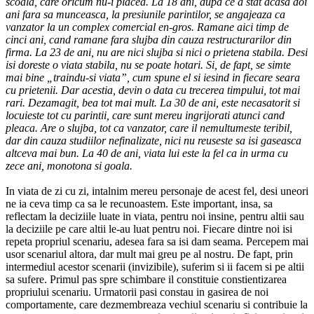
scoala, care oricum nu-i placea. La 18 ani, dupa ce a stat acasa doi
ani fara sa munceasca, la presiunile parintilor, se angajeaza ca
vanzator la un complex comercial en-gros. Ramane aici timp de
cinci ani, cand ramane fara slujba din cauza restructurarilor din
firma. La 23 de ani, nu are nici slujba si nici o prietena stabila. Desi
isi doreste o viata stabila, nu se poate hotari. Si, de fapt, se simte
mai bine „traindu-si viata”, cum spune el si iesind in fiecare seara
cu prietenii. Dar acestia, devin o data cu trecerea timpului, tot mai
rari. Dezamagit, bea tot mai mult. La 30 de ani, este necasatorit si
locuieste tot cu parintii, care sunt mereu ingrijorati atunci cand
pleaca. Are o slujba, tot ca vanzator, care il nemultumeste teribil,
dar din cauza studiilor nefinalizate, nici nu reuseste sa isi gaseasca
altceva mai bun. La 40 de ani, viata lui este la fel ca in urma cu
zece ani, monotona si goala.
In viata de zi cu zi, intalnim mereu personaje de acest fel, desi uneori
ne ia ceva timp ca sa le recunoastem. Este important, insa, sa
reflectam la deciziile luate in viata, pentru noi insine, pentru altii sau
la deciziile pe care altii le-au luat pentru noi. Fiecare dintre noi isi
repeta propriul scenariu, adesea fara sa isi dam seama. Percepem mai
usor scenariul altora, dar mult mai greu pe al nostru. De fapt, prin
intermediul acestor scenarii (invizibile), suferim si ii facem si pe altii
sa sufere. Primul pas spre schimbare il constituie constientizarea
propriului scenariu. Urmatorii pasi constau in gasirea de noi
comportamente, care dezmembreaza vechiul scenariu si contribuie la