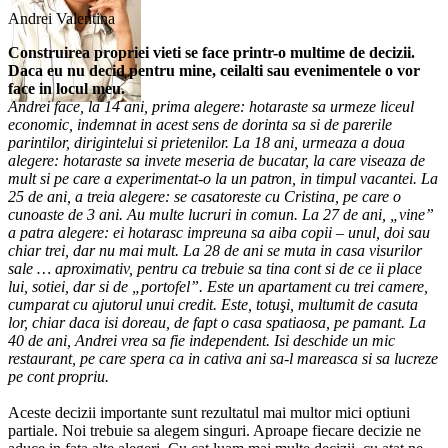
Andrei Valentina
Construirea propriei vieti se face printr-o multime de decizii.
Daca eu nu decid pentru mine, ceilalti sau evenimentele o vor
face in locul meu.
Andrei face, la 14 ani, prima alegere: hotaraste sa urmeze liceul
economic, indemnat in acest sens de dorinta sa si de parerile
parintilor, dirigintelui si prietenilor. La 18 ani, urmeaza a doua
alegere: hotaraste sa invete meseria de bucatar, la care viseaza de
mult si pe care a experimentat-o la un patron, in timpul vacantei. La
25 de ani, a treia alegere: se casatoreste cu Cristina, pe care o
cunoaste de 3 ani. Au multe lucruri in comun. La 27 de ani, „vine”
a patra alegere: ei hotarasc impreuna sa aiba copii – unul, doi sau
chiar trei, dar nu mai mult. La 28 de ani se muta in casa visurilor
sale … aproximativ, pentru ca trebuie sa tina cont si de ce ii place
lui, sotiei, dar si de „portofel”. Este un apartament cu trei camere,
cumparat cu ajutorul unui credit. Este, totuşi, multumit de casuta
lor, chiar daca isi doreau, de fapt o casa spatiaosa, pe pamant. La
40 de ani, Andrei vrea sa fie independent. Isi deschide un mic
restaurant, pe care spera ca in cativa ani sa-l mareasca si sa lucreze
pe cont propriu.
Aceste decizii importante sunt rezultatul mai multor mici optiuni
partiale. Noi trebuie sa alegem singuri. Aproape fiecare decizie ne