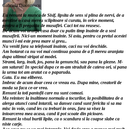
Gabriela Diaconescu
Eu renunt la munca de Sisif, lipsita de sens si plina de nervi, de a
mentine o casa mereu sclipitoare si curata, in orice moment,
pentru a fi pregatita de musafiri. Caci tot nu reusesc.
De acum voi aranja casa doar cu putin timp inainte de a sosi
musafirii. Nici-un moment inainte. Si asta, pentru ca pretul acestei
munci i-mi este prea mare si greu..
Nu veniti fara sa telefonati inainte, caci nu voi deschide.
Am hotarat ca nu voi mai continua goana de a fi mereu aranjata
dupa ultimul strigat al modei.
Stramt, larg, inalt, jos, pana la genunchi, sau pana la glezne. M-
am saturat! In special dupa ce m-am straduit de cateva ori, si pana
la urma tot am aratat ca o paparuda.
Gata. Eu ma eliberez.
Imbrac de acum doar ceea ce vreau eu. Dupa mine, creatorii de
moda sa faca ce-or vrea.
Renunt la toti pantofii care nu sunt comozi.
Ma reintorc la inaltimea normala a tocurilor, la posibilitatea de a
alerga atunci cand intarzii, sa dansez cand sunt fericita si sa ma
misc in voie, cand ies cu treburi in oras, fara sa visez la
intoarcerea mea acasa, cand ii pot scoate din picioare.
Renunt la visul burtii lipite, ca o scandura si la coapse slabe ca
niste carje.