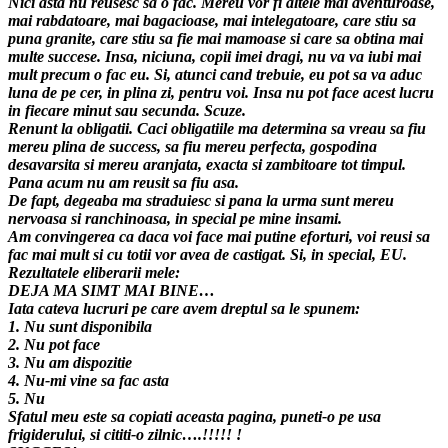
Nici asta nu reusesc sa o fac. Mereu vor fi altele mai aventuroase,
mai rabdatoare, mai bagacioase, mai intelegatoare, care stiu sa
puna granite, care stiu sa fie mai mamoase si care sa obtina mai
multe succese. Insa, niciuna, copii imei dragi, nu va va iubi mai
mult precum o fac eu. Si, atunci cand trebuie, eu pot sa va aduc
luna de pe cer, in plina zi, pentru voi. Insa nu pot face acest lucru
in fiecare minut sau secunda. Scuze.
Renunt la obligatii. Caci obligatiile ma determina sa vreau sa fiu
mereu plina de success, sa fiu mereu perfecta, gospodina
desavarsita si mereu aranjata, exacta si zambitoare tot timpul.
Pana acum nu am reusit sa fiu asa.
De fapt, degeaba ma straduiesc si pana la urma sunt mereu
nervoasa si ranchinoasa, in special pe mine insami.
Am convingerea ca daca voi face mai putine eforturi, voi reusi sa
fac mai mult si cu totii vor avea de castigat. Si, in special, EU.
Rezultatele eliberarii mele:
DEJA MA SIMT MAI BINE…
Iata cateva lucruri pe care avem dreptul sa le spunem:
1. Nu sunt disponibila
2. Nu pot face
3. Nu am dispozitie
4. Nu-mi vine sa fac asta
5. Nu
Sfatul meu este sa copiati aceasta pagina, puneti-o pe usa
frigiderului, si cititi-o zilnic….!!!!! !