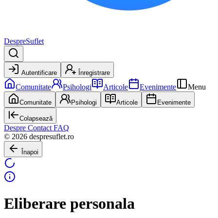
DespreSuflet
Autentificare
Înregistrare
Comunitate
Psihologi
Articole
Evenimente
Menu
Comunitate
Psihologi
Articole
Evenimente
Colapsează
Despre
Contact
FAQ
© 2026 despresuflet.ro
Înapoi
Eliberare personala