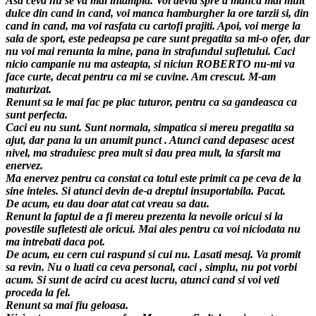
Asa ceva nu se va mai intampla. Voi devia spre a manca mai mult
dulce din cand in cand, voi manca hamburgher la ore tarzii si, din
cand in cand, ma voi rasfata cu cartofi prajiti. Apoi, voi merge la
sala de sport, este pedeapsa pe care sunt pregatita sa mi-o ofer, dar
nu voi mai renunta la mine, pana in strafundul sufletului. Caci
nicio campanie nu ma asteapta, si niciun ROBERTO nu-mi va
face curte, decat pentru ca mi se cuvine. Am crescut. M-am
maturizat.
Renunt sa le mai fac pe plac tuturor, pentru ca sa gandeasca ca
sunt perfecta.
Caci eu nu sunt. Sunt normala, simpatica si mereu pregatita sa
ajut, dar pana la un anumit punct . Atunci cand depasesc acest
nivel, ma straduiesc prea mult si dau prea mult, la sfarsit ma
enervez.
Ma enervez pentru ca constat ca totul este primit ca pe ceva de la
sine inteles. Si atunci devin de-a dreptul insuportabila. Pacat.
De acum, eu dau doar atat cat vreau sa dau.
Renunt la faptul de a fi mereu prezenta la nevoile oricui si la
povestile sufletesti ale oricui. Mai ales pentru ca voi niciodata nu
ma intrebati daca pot.
De acum, eu cern cui raspund si cui nu. Lasati mesaj. Va promit
sa revin. Nu o luati ca ceva personal, caci , simplu, nu pot vorbi
acum. Si sunt de acird cu acest lucru, atunci cand si voi veti
proceda la fel.
Renunt sa mai fiu geloasa.