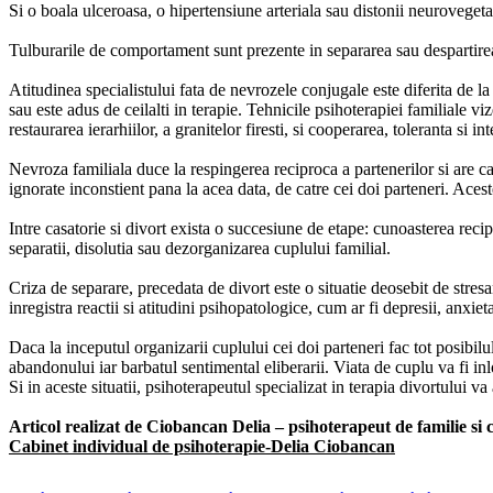
Si o boala ulceroasa, o hipertensiune arteriala sau distonii neurovegeta
Tulburarile de comportament sunt prezente in separarea sau despartirea p
Atitudinea specialistului fata de nevrozele conjugale este diferita de la
sau este adus de ceilalti in terapie. Tehnicile psihoterapiei familiale vi
restaurarea ierarhiilor, a granitelor firesti, si cooperarea, toleranta si i
Nevroza familiala duce la respingerea reciproca a partenerilor si are c
ignorate inconstient pana la acea data, de catre cei doi parteneri. Aces
Intre casatorie si divort exista o succesiune de etape: cunoasterea recipro
separatii, disolutia sau dezorganizarea cuplului familial.
Criza de separare, precedata de divort este o situatie deosebit de stres
inregistra reactii si atitudini psihopatologice, cum ar fi depresii, anxieta
Daca la inceputul organizarii cuplului cei doi parteneri fac tot posibil
abandonului iar barbatul sentimental eliberarii. Viata de cuplu va fi in
Si in aceste situatii, psihoterapeutul specializat in terapia divortului 
Articol realizat de Ciobancan Delia – psihoterapeut de familie si 
Cabinet individual de psihoterapie-Delia Ciobancan