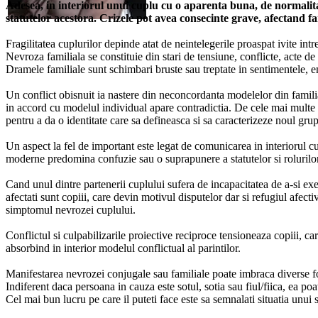
Adesea, in interiorul unui cuplu cu o aparenta buna, de normalitate
statutelor acestora. Crizele pot avea consecinte grave, afectand f
Fragilitatea cuplurilor depinde atat de neintelegerile proaspat ivite intr
Nevroza familiala se constituie din stari de tensiune, conflicte, acte de
Dramele familiale sunt schimbari bruste sau treptate in sentimentele, emoti
Un conflict obisnuit ia nastere din neconcordanta modelelor din familia
in accord cu modelul individual apare contradictia. De cele mai multe o
pentru a da o identitate care sa defineasca si sa caracterizeze noul grup
Un aspect la fel de important este legat de comunicarea in interiorul cu
moderne predomina confuzie sau o suprapunere a statutelor si rolurilor 
Cand unul dintre partenerii cuplului sufera de incapacitatea de a-si exer
afectati sunt copiii, care devin motivul disputelor dar si refugiul afectiv a
simptomul nevrozei cuplului.
Conflictul si culpabilizarile proiective reciproce tensioneaza copiii, c
absorbind in interior modelul conflictual al parintilor.
Manifestarea nevrozei conjugale sau familiale poate imbraca diverse fo
Indiferent daca persoana in cauza este sotul, sotia sau fiul/fiica, ea poa
Cel mai bun lucru pe care il puteti face este sa semnalati situatia unui s