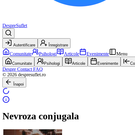
DespreSuflet
Autentificare
Înregistrare
Comunitate
Psihologi
Articole
Evenimente
Menu
Comunitate
Psihologi
Articole
Evenimente
Co
Despre
Contact
FAQ
© 2026 despresuflet.ro
Înapoi
Nevroza conjugala