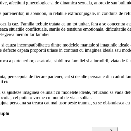
tive, afectiuni ginecologice si de dinamica sexuala, anorexie sau bulimie
artenerilor, in abandon, in relatiile extraconjugale, in conduita de refug
 caz la caz. Familia trebuie tratata ca un tot unitar, fara a se concentra a
zeaza situatiile conflictuale, starile de tensiune emotionala, dificultatile
ntelegerea membrilor familiei.
a si cauza incompatibilitatea dintre modelele maritale si imaginile ideale
te defecte capata proportii uriase in contrast cu imaginea ideala sau mod
ca a partenerilor, casatoria, stabilirea familiei si a inrudirii, viata de fa
anta, pereceputa de fiecare partener, cat si de alte persoane din cadrul f
ti etc.
ul sa ajusteze imaginea celuilalt cu modelele ideale, refuzand sa vada def
locuita, cel putin o vreme cu modul de viata solitar.
va ajuta persoana sa treaca cat mai usor peste trauma, sa se obisnuiasca cu 
cuplu