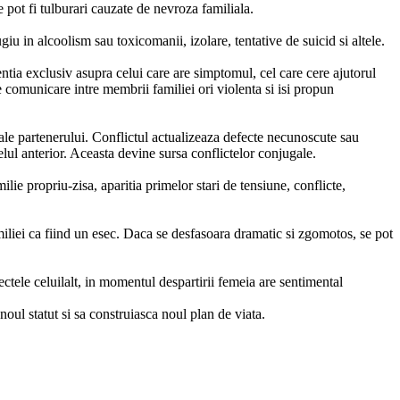
 pot fi tulburari cauzate de nevroza familiala.
iu in alcoolism sau toxicomanii, izolare, tentative de suicid si altele.
tentia exclusiv asupra celui care are simptomul, cel care cere ajutorul
 de comunicare intre membrii familiei ori violenta si isi propun
 ale partenerului. Conflictul actualizeaza defecte necunoscute sau
elul anterior. Aceasta devine sursa conflictelor conjugale.
milie propriu-zisa, aparitia primelor stari de tensiune, conflicte,
amiliei ca fiind un esec. Daca se desfasoara dramatic si zgomotos, se pot
ectele celuilalt, in momentul despartirii femeia are sentimental
noul statut si sa construiasca noul plan de viata.