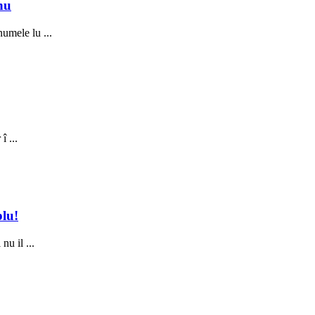
nu
numele lu ...
î ...
plu!
nu il ...