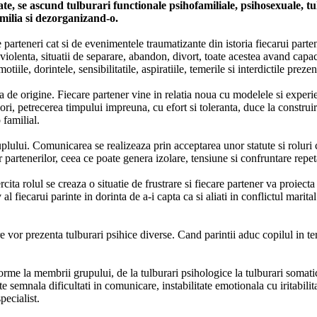
, se ascund tulburari functionale psihofamiliale, psihosexuale, tulb
amilia si dezorganizand-o.
e parteneri cat si de evenimentele traumatizante din istoria fiecarui parte
 violenta, situatii de separare, abandon, divort, toate acestea avand capa
ile, dorintele, sensibilitatile, aspiratiile, temerile si interdictile prezen
 de origine. Fiecare partener vine in relatia noua cu modelele si experie
ri, petrecerea timpului impreuna, cu efort si toleranta, duce la constru
 familial.
plului. Comunicarea se realizeaza prin acceptarea unor statute si roluri cu
partenerilor, ceea ce poate genera izolare, tensiune si confruntare repeta
cita rolul se creaza o situatie de frustrare si fiecare partener va proiect
l fiecarui parinte in dorinta de a-i capta ca si aliati in conflictul marital. 
are vor prezenta tulburari psihice diverse. Cand parintii aduc copilul in t
rme la membrii grupului, de la tulburari psihologice la tulburari somati
te semnala dificultati in comunicare, instabilitate emotionala cu iritabilit
pecialist.