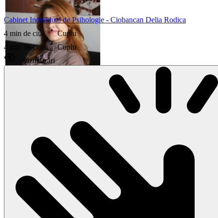
Cabinet Individual de Psihologie - Ciobancan Delia Rodica
4 min de citit
Cuplu
4 min de citit
Cuplu
vizualizări