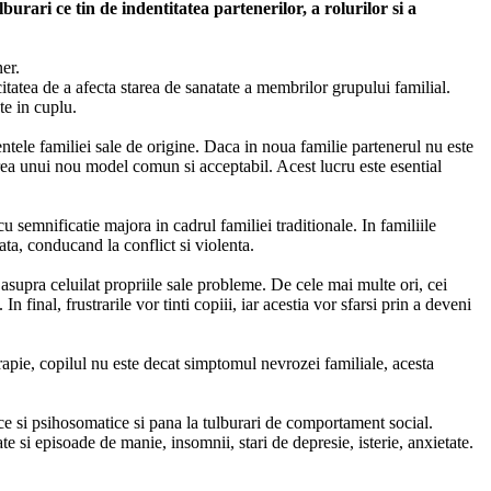
urari ce tin de indentitatea partenerilor, a rolurilor si a
ner.
citatea de a afecta starea de sanatate a membrilor grupului familial.
te in cuplu.
ntele familiei sale de origine. Daca in noua familie partenerul nu este
irea unui nou model comun si acceptabil. Acest lucru este esential
 semnificatie majora in cadrul familiei traditionale. In familiile
ta, conducand la conflict si violenta.
a asupra celuilat propriile sale probleme. De cele mai multe ori, cei
In final, frustrarile vor tinti copiii, iar acestia vor sfarsi prin a deveni
erapie, copilul nu este decat simptomul nevrozei familiale, acesta
ce si psihosomatice si pana la tulburari de comportament social.
ate si episoade de manie, insomnii, stari de depresie, isterie, anxietate.