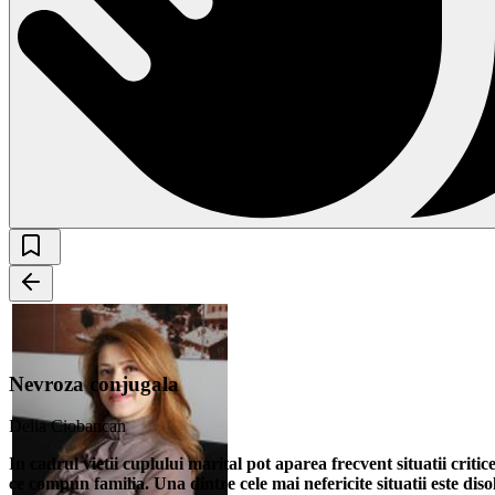
Nevroza conjugala
Delia Ciobancan
In cadrul vietii cuplului marital pot aparea frecvent situatii crit
ce compun familia. Una dintre cele mai nefericite situatii este disol