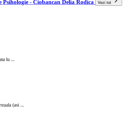
 de Psihologie - Ciobancan Delia Rodica
Vezi tot
ta lu ...
uala (asi ...