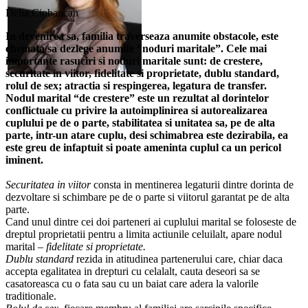
Delia Ciobancan
In devenirea sa, familia traverseaza anumite obstacole, este
chemata sa dezlege anumite “noduri maritale”. Cele mai
importante rasuciri si noduri maritale sunt: de crestere,
securitate in viitor, fidelitate si proprietate, dublu standard,
rolul de sex; atractia si respingerea, legatura de transfer.
Nodul marital “de crestere” este un rezultat al dorintelor
conflictuale cu privire la autoimplinirea si autorealizarea
cuplului pe de o parte, stabilitatea si unitatea sa, pe de alta
parte, intr-un atare cuplu, desi schimabrea este dezirabila, ea
este greu de infaptuit si poate ameninta cuplul ca un pericol
iminent.
Securitatea in viitor
consta in mentinerea legaturii dintre dorinta de
dezvoltare si schimbare pe de o parte si viitorul garantat pe de alta
parte.
Cand unul dintre cei doi parteneri ai cuplului marital se foloseste de
dreptul proprietatii pentru a limita actiunile celuilalt, apare nodul
marital –
fidelitate si proprietate.
Dublu standard
rezida in atitudinea partenerului care, chiar daca
accepta egalitatea in drepturi cu celalalt, cauta deseori sa se
casatoreasca cu o fata sau cu un baiat care adera la valorile
traditionale.