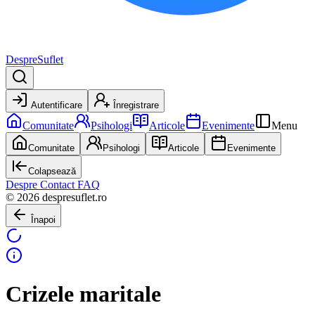
DespreSuflet
Autentificare
Înregistrare
Comunitate
Psihologi
Articole
Evenimente
Menu
Comunitate
Psihologi
Articole
Evenimente
Colapsează
Despre
Contact
FAQ
© 2026 despresuflet.ro
Înapoi
Crizele maritale