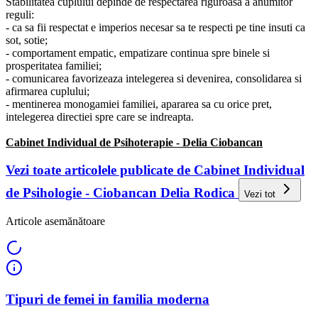
Stabilitatea cuplului depinde de respectarea riguroasa a anumitor
reguli:
- ca sa fii respectat e imperios necesar sa te respecti pe tine insuti ca
sot, sotie;
- comportament empatic, empatizare continua spre binele si
prosperitatea familiei;
- comunicarea favorizeaza intelegerea si devenirea, consolidarea si
afirmarea cuplului;
- mentinerea monogamiei familiei, apararea sa cu orice pret,
intelegerea directiei spre care se indreapta.
Cabinet Individual de Psihoterapie - Delia Ciobancan
Vezi toate articolele publicate de Cabinet Individual
de Psihologie - Ciobancan Delia Rodica
Vezi tot
Articole asemănătoare
Tipuri de femei in familia moderna