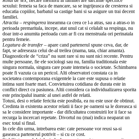
Rolul de sex,
fiecare membru al familiei are sarcinile specifice
sexului: femeia sa faca de mancare, sa se ingrijeasca de cresterea si
educatia copiilor, barbatul sa castige bani si sa asigure un trai decent
familiei.
Atractia – respingerea
inseamna ca ceea ce l-a atras, sau a atras-o in
perioada premaritala, incepe, atat unul cat si celalalt sa respinga, nu
doar intr-o anumita perioada cum ar fi cea menstruala ori perinatala
pentru femeie.
Legatura de transfer
– apare cand partenerul spune ceva, dar, de
fapt, se adreseaza celui de-al treilea (mama, tata, chiar amanta).
Diagnosticele de “criza” nu sunt rare si nu sunt nici recente. Pentru
multe persoane, fie ele sociologi sau nu, familia traditionala este
singura normala, singura care poate intemeia o societate. Schimbarea
poate fi vazuta ca un pericol. Alti observatori constata ca in
societatea contemporana exigentele la care este supusa o relatie
intima sunt foarte mari. Convietuirea cotidiana de durata este in
conflict direct cu pasiunea. Altii considera ca individualizarea sporita
este principalul inamic al unei astfel de relatii.
Totusi, desi o relatie fericita este posibila, ea nu este usor de obtinut.
Credinta in existenta acestor relatii ii face pe oameni sa le doreasca si
sa le considere importante - dar dificultatea construirii lor ii face sa
recurga la incercari repetate. Divortul nu (mai) indica neaparat un
esec total si final.
In cele din urma, intrebarea este: cate persoane vor reusi sa-si
gaseasca partenerul potrivit – si cu ce cost.