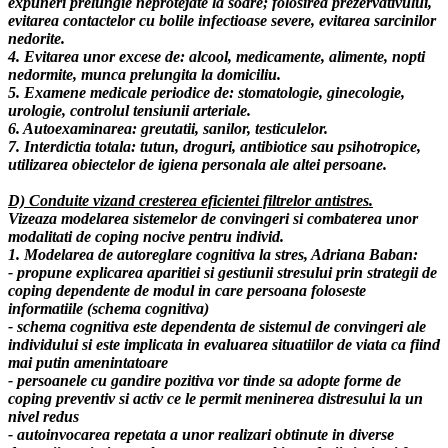
expuneri prelungie neprotejate la soare; folosirea prezervativului,
evitarea contactelor cu bolile infectioase severe, evitarea sarcinilor
nedorite.
4. Evitarea unor excese de: alcool, medicamente, alimente, nopti
nedormite, munca prelungita la domiciliu.
5. Examene medicale periodice de: stomatologie, ginecologie,
urologie, controlul tensiunii arteriale.
6. Autoexaminarea: greutatii, sanilor, testiculelor.
7. Interdictia totala: tutun, droguri, antibiotice sau psihotropice,
utilizarea obiectelor de igiena personala ale altei persoane.
D) Conduite vizand cresterea eficientei filtrelor antistres.
Vizeaza modelarea sistemelor de convingeri si combaterea unor
modalitati de coping nocive pentru individ.
1. Modelarea de autoreglare cognitiva la stres, Adriana Baban:
- propune explicarea aparitiei si gestiunii stresului prin strategii de
coping dependente de modul in care persoana foloseste
informatiile (schema cognitiva)
- schema cognitiva este dependenta de sistemul de convingeri ale
individului si este implicata in evaluarea situatiilor de viata ca fiind
mai putin amenintatoare
- persoanele cu gandire pozitiva vor tinde sa adopte forme de
coping preventiv si activ ce le permit meninerea distresului la un
nivel redus
- autoinvocarea repetata a unor realizari obtinute in diverse