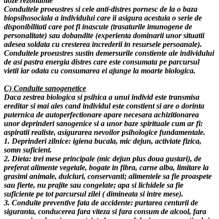
doze rezonabile
Conduitele proeustres si cele anti-distres pornesc de la o baza
biopsihosociala a individului care ii asigura acestuia o serie de
disponibilitati care pot fi inascute (trasaturile imunogene de
personalitate) sau dobandite (experienta dominarii unor situatii
adesea soldata cu cresterea increderii in resursele persoanale).
Conduitele proeustres sustin demersurile constiente ale individului
de asi pastra energia distres care este consumata pe parcursul
vietii iar odata cu consumarea ei ajunge la moarte biologica.
C) Conduite sanogenetice
Daca zestrea biologica si psihica a unui individ este transmisa
ereditar si mai ales cand individul este constient si are o dorinta
puternica de autoperfectionare apare necesara achizitionarea
unor deprinderi sanogenice si a unor baze spirituale cum ar fi:
aspiratii realiste, asigurarea nevoilor psihologice fundamentale.
1. Deprinderi zilnice: igiena bucala, mic dejun, activiate fizica,
somn suficient.
2. Dieta: trei mese principale (mic dejun plus doua gustari), de
preferat alimente vegetale, bogate in fibra, carne alba, limitare la
grasimi animale, dulciuri, conservanti; alimentele sa fie proaspete
sau fierte, nu prajite sau congelate; apa si lichidele sa fie
suficiente pe tot parcursul zilei ( dimineata si intre mese).
3. Conduite preventive fata de accidente: purtarea centurii de
siguranta, conducerea fara viteza si fara consum de alcool, fara