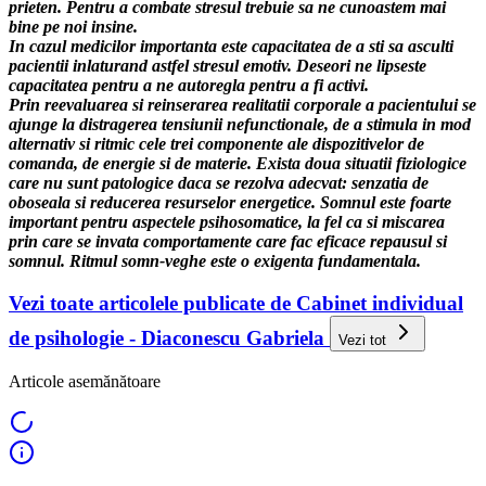
prieten. Pentru a combate stresul trebuie sa ne cunoastem mai
bine pe noi insine.
In cazul medicilor importanta este capacitatea de a sti sa asculti
pacientii inlaturand astfel stresul emotiv. Deseori ne lipseste
capacitatea pentru a ne autoregla pentru a fi activi.
Prin reevaluarea si reinserarea realitatii corporale a pacientului se
ajunge la distragerea tensiunii nefunctionale, de a stimula in mod
alternativ si ritmic cele trei componente ale dispozitivelor de
comanda, de energie si de materie. Exista doua situatii fiziologice
care nu sunt patologice daca se rezolva adecvat: senzatia de
oboseala si reducerea resurselor energetice. Somnul este foarte
important pentru aspectele psihosomatice, la fel ca si miscarea
prin care se invata comportamente care fac eficace repausul si
somnul. Ritmul somn-veghe este o exigenta fundamentala.
Vezi toate articolele publicate de Cabinet individual
de psihologie - Diaconescu Gabriela
Vezi tot
Articole asemănătoare