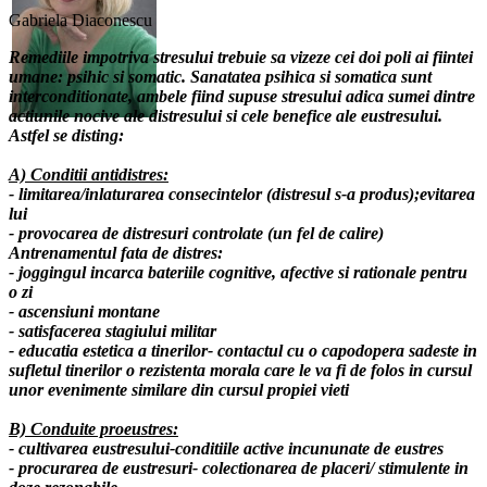
Gabriela Diaconescu
Remediile impotriva stresului trebuie sa vizeze cei doi poli ai fiintei
umane: psihic si somatic. Sanatatea psihica si somatica sunt
interconditionate, ambele fiind supuse stresului adica sumei dintre
actiunile nocive ale distresului si cele benefice ale eustresului.
Astfel se disting:
A) Conditii antidistres:
- limitarea/inlaturarea consecintelor (distresul s-a produs);evitarea
lui
- provocarea de distresuri controlate (un fel de calire)
Antrenamentul fata de distres:
- joggingul incarca bateriile cognitive, afective si rationale pentru
o zi
- ascensiuni montane
- satisfacerea stagiului militar
- educatia estetica a tinerilor- contactul cu o capodopera sadeste in
sufletul tinerilor o rezistenta morala care le va fi de folos in cursul
unor evenimente similare din cursul propiei vieti
B) Conduite proeustres:
- cultivarea eustresului-conditiile active incununate de eustres
- procurarea de eustresuri- colectionarea de placeri/ stimulente in