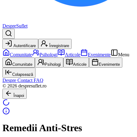
DespreSuflet
Autentificare
Înregistrare
Comunitate
Psihologi
Articole
Evenimente
Menu
Comunitate
Psihologi
Articole
Evenimente
Colapsează
Despre
Contact
FAQ
© 2026 despresuflet.ro
Înapoi
Remedii Anti-Stres