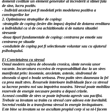
domenii costituie un element generator al increderii si stimei fata
de sine, lucru pozitiv.
- Indivizii anxiosi pot fi modelati prin modelarea pozitiva a
convingerilor lor
2. Optimizarea strategiilor de coping:
-strategiile de coping (iesire din impas) depind de dotarea ereditara
a individului ca si de cea achizitionala si de natura situatiei
stresante
-doua tipuri fundamentale de coping: centrarea pe emotie sau
centrarea pe situatie
-conduitele de coping pot fi selectionate voluntar sau cu ajutorul
psihologului.
E) Convietuirea cu stresul
Omul modern sufera de oboseala cronica, simte nevoia unor
vacante. Incarcatura excesiva de responsabilitati duc la un stres
manifestat prin: insomnie, anxietate, astenie, sindromul de
oboseala si apoi o boala serioasa. Prea putin stres dauneaza la fel
ca prea mult stres. Resursele interioare individuale face ca stresul
sa lucreze pentru noi sau impotriva noastra. Stresul poate mobiliza
rezervele de energie necasare pentru a depasi crizele.
Aceeasi conditie de stres se poate infrunta agresiv sau pacifist.
Trebuie sa invatam sa traim cu stresul care adesea este inevitabil.
Secretul rezida in a transforma stresul in energie invingatoare.
Este bine sa invatam sa ne ascultam propiul corp si sa ni-l facem