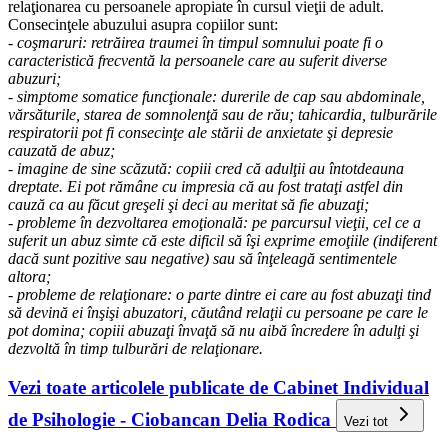
relaţionarea cu persoanele apropiate în cursul vieţii de adult.
Consecinţele abuzului asupra copiilor sunt:
- coşmaruri: retrăirea traumei în timpul somnului poate fi o
caracteristică frecventă la persoanele care au suferit diverse
abuzuri;
- simptome somatice funcţionale: durerile de cap sau abdominale,
vărsăturile, starea de somnolenţă sau de rău; tahicardia, tulburările
respiratorii pot fi consecinţe ale stării de anxietate şi depresie
cauzată de abuz;
- imagine de sine scăzută: copiii cred că adulţii au întotdeauna
dreptate. Ei pot rămâne cu impresia că au fost trataţi astfel din
cauză ca au făcut greşeli şi deci au meritat să fie abuzaţi;
- probleme în dezvoltarea emoţională: pe parcursul vieţii, cel ce a
suferit un abuz simte că este dificil să îşi exprime emoţiile (indiferent
dacă sunt pozitive sau negative) sau să înţeleagă sentimentele
altora;
- probleme de relaţionare: o parte dintre ei care au fost abuzaţi tind
să devină ei înşişi abuzatori, căutând relaţii cu persoane pe care le
pot domina; copiii abuzaţi învaţă să nu aibă încredere în adulţi şi
dezvoltă în timp tulburări de relaţionare.
Vezi toate articolele publicate de Cabinet Individual
de Psihologie - Ciobancan Delia Rodica
Vezi tot