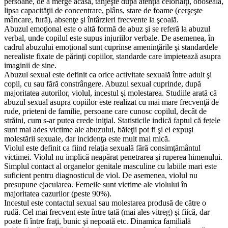
persoane, de a merge acasă, tânjeşte după atenţia celorlalţi, oboseală,
lipsa capacităţii de concentrare, plâns, stare de foame (cerşeşte
mâncare, fură), absenţe şi întârzieri frecvente la şcoală.
Abuzul emoţional este o altă formă de abuz şi se referă la abuzul
verbal, unde copilul este supus injuriilor verbale. De asemenea, în
cadrul abuzului emoţional sunt cuprinse ameninţările şi standardele
nerealiste fixate de părinţi copiilor, standarde care impietează asupra
imaginii de sine.
Abuzul sexual este definit ca orice activitate sexuală între adult şi
copil, cu sau fără constrângere. Abuzul sexual cuprinde, după
majoritatea autorilor, violul, incestul şi molestarea. Studiile arată că
abuzul sexual asupra copiilor este realizat cu mai mare frecvenţă de
rude, prieteni de familie, persoane care cunosc copilul, decât de
străini, cum s-ar putea crede iniţial. Statisticile indică faptul că fetele
sunt mai ades victime ale abuzului, băieţii pot fi şi ei expuşi
molestării sexuale, dar incidenţa este mult mai mică.
Violul este definit ca fiind relaţia sexuală fără consimţământul
victimei. Violul nu implică neapărat penetrarea şi ruperea himenului.
Simplul contact al organelor genitale masculine cu labiile mari este
suficient pentru diagnosticul de viol. De asemenea, violul nu
presupune ejacularea. Femeile sunt victime ale violului în
majoritatea cazurilor (peste 90%).
Incestul este contactul sexual sau molestarea produsă de către o
rudă. Cel mai frecvent este între tată (mai ales vitreg) şi fiică, dar
poate fi între fraţi, bunic şi nepoată etc. Dinamica familială