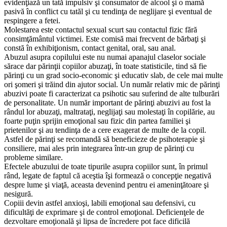
evidenţiază un tată impulsiv şi consumator de alcool şi o mamă
pasivă în conflict cu tatăl şi cu tendinţa de neglijare şi eventual de
respingere a fetei.
Molestarea este contactul sexual scurt sau contactul fizic fără
consimţământul victimei. Este comisă mai frecvent de bărbaţi şi
constă în exhibiţionism, contact genital, oral, sau anal.
Abuzul asupra copilului este nu numai apanajul claselor sociale
sărace dar părinţii copiilor abuzaţi, în toate statisticile, tind să fie
părinţi cu un grad socio-economic şi educativ slab, de cele mai multe
ori şomeri şi trăind din ajutor social. Un număr relativ mic de părinţi
abuzivi poate fi caracterizat ca psihotic sau suferind de alte tulburări
de personalitate. Un număr important de părinţi abuzivi au fost la
rândul lor abuzaţi, maltrataţi, neglijaţi sau molestaţi în copilărie, au
foarte puţin sprijin emoţional sau fizic din partea familiei şi
prietenilor şi au tendinţa de a cere exagerat de multe de la copil.
Astfel de părinţi se recomandă să beneficieze de psihoterapie şi
consiliere, mai ales prin integrarea într-un grup de părinţi cu
probleme similare.
Efectele abuzului de toate tipurile asupra copiilor sunt, în primul
rând, legate de faptul că aceştia îşi formează o concepţie negativă
despre lume şi viaţă, aceasta devenind pentru ei ameninţătoare şi
nesigură.
Copiii devin astfel anxioşi, labili emoţional sau defensivi, cu
dificultăţi de exprimare şi de control emoţional. Deficienţele de
dezvoltare emoţională şi lipsa de încredere pot face dificilă