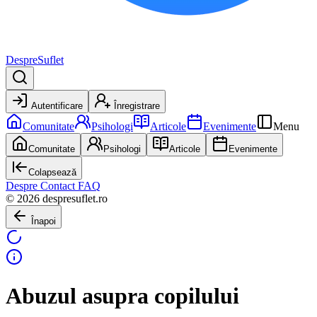
DespreSuflet
Autentificare
Înregistrare
Comunitate
Psihologi
Articole
Evenimente
Menu
Comunitate
Psihologi
Articole
Evenimente
Colapsează
Despre
Contact
FAQ
© 2026 despresuflet.ro
Înapoi
Abuzul asupra copilului