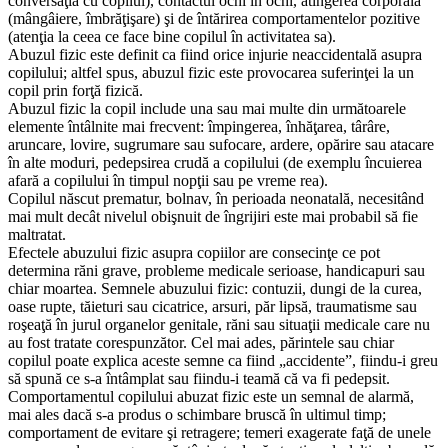
conversaţia cu copilul), contactul ochi în ochi, atingerea corporală
(mângâiere, îmbrăţişare) şi de întărirea comportamentelor pozitive
(atenţia la ceea ce face bine copilul în activitatea sa).
Abuzul fizic este definit ca fiind orice injurie neaccidentală asupra
copilului; altfel spus, abuzul fizic este provocarea suferinţei la un
copil prin forţă fizică.
Abuzul fizic la copil include una sau mai multe din următoarele
elemente întâlnite mai frecvent: împingerea, înhăţarea, târâre,
aruncare, lovire, sugrumare sau sufocare, ardere, opărire sau atacare
în alte moduri, pedepsirea crudă a copilului (de exemplu încuierea
afară a copilului în timpul nopţii sau pe vreme rea).
Copilul născut prematur, bolnav, în perioada neonatală, necesitând
mai mult decât nivelul obişnuit de îngrijiri este mai probabil să fie
maltratat.
Efectele abuzului fizic asupra copiilor are consecinţe ce pot
determina răni grave, probleme medicale serioase, handicapuri sau
chiar moartea. Semnele abuzului fizic: contuzii, dungi de la curea,
oase rupte, tăieturi sau cicatrice, arsuri, păr lipsă, traumatisme sau
roşeaţă în jurul organelor genitale, răni sau situaţii medicale care nu
au fost tratate corespunzător. Cel mai ades, părintele sau chiar
copilul poate explica aceste semne ca fiind „accidente”, fiindu-i greu
să spună ce s-a întâmplat sau fiindu-i teamă că va fi pedepsit.
Comportamentul copilului abuzat fizic este un semnal de alarmă,
mai ales dacă s-a produs o schimbare bruscă în ultimul timp;
comportament de evitare şi retragere; temeri exagerate faţă de unele