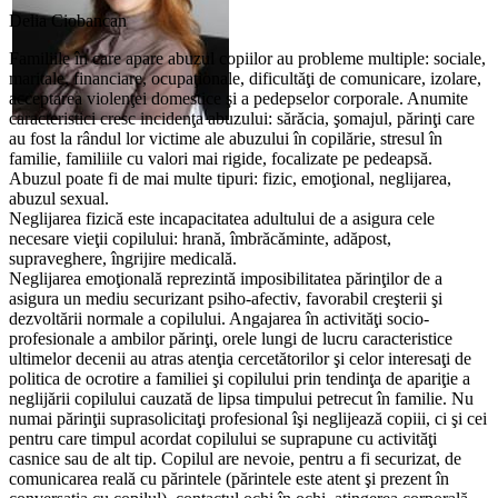
Delia Ciobancan
Familiile în care apare abuzul copiilor au probleme multiple: sociale,
maritale, financiare, ocupaţionale, dificultăţi de comunicare, izolare,
acceptarea violenţei domestice şi a pedepselor corporale. Anumite
caracteristici cresc incidenţa abuzului: sărăcia, şomajul, părinţi care
au fost la rândul lor victime ale abuzului în copilărie, stresul în
familie, familiile cu valori mai rigide, focalizate pe pedeapsă.
Abuzul poate fi de mai multe tipuri: fizic, emoţional, neglijarea,
abuzul sexual.
Neglijarea fizică este incapacitatea adultului de a asigura cele
necesare vieţii copilului: hrană, îmbrăcăminte, adăpost,
supraveghere, îngrijire medicală.
Neglijarea emoţională reprezintă imposibilitatea părinţilor de a
asigura un mediu securizant psiho-afectiv, favorabil creşterii şi
dezvoltării normale a copilului. Angajarea în activităţi socio-
profesionale a ambilor părinţi, orele lungi de lucru caracteristice
ultimelor decenii au atras atenţia cercetătorilor şi celor interesaţi de
politica de ocrotire a familiei şi copilului prin tendinţa de apariţie a
neglijării copilului cauzată de lipsa timpului petrecut în familie. Nu
numai părinţii suprasolicitaţi profesional îşi neglijează copiii, ci şi cei
pentru care timpul acordat copilului se suprapune cu activităţi
casnice sau de alt tip. Copilul are nevoie, pentru a fi securizat, de
comunicarea reală cu părintele (părintele este atent şi prezent în